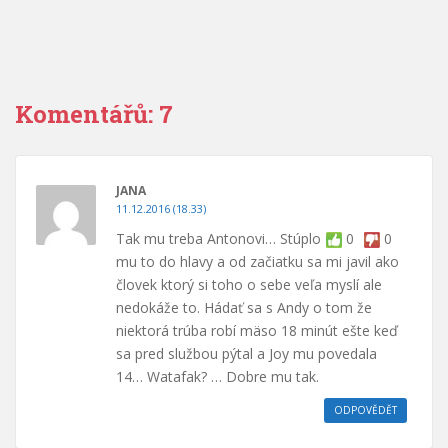
Komentářů: 7
JANA
11.12.2016 (18.33)
Tak mu treba Antonovi… Stúplo
0
0
mu to do hlavy a od začiatku sa mi javil ako
človek ktorý si toho o sebe veľa myslí ale
nedokáže to. Hádať sa s Andy o tom že
niektorá trúba robí mäso 18 minút ešte keď
sa pred službou pýtal a Joy mu povedala
14… Watafak? … Dobre mu tak.
ODPOVĚDĚT