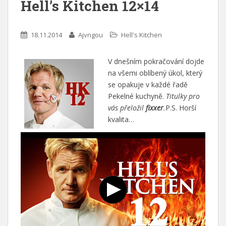
Hell’s Kitchen 12×14
18.11.2014
Ajvngou
Hell's Kitchen
V dnešním pokračování dojde
na všemi oblíbený úkol, který
se opakuje v každé řadě
Pekelné kuchyně.
Titulky pro
vás přeložil
fixxer
.
P.S. Horší
kvalita…