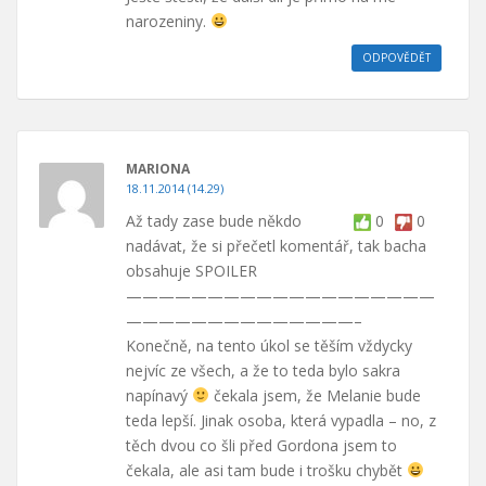
narozeniny.
ODPOVĚDĚT
MARIONA
18.11.2014 (14.29)
Až tady zase bude někdo
0
0
nadávat, že si přečetl komentář, tak bacha
obsahuje SPOILER
———————————————————
——————————————–
Konečně, na tento úkol se těším vždycky
nejvíc ze všech, a že to teda bylo sakra
napínavý
čekala jsem, že Melanie bude
teda lepší. Jinak osoba, která vypadla – no, z
těch dvou co šli před Gordona jsem to
čekala, ale asi tam bude i trošku chybět