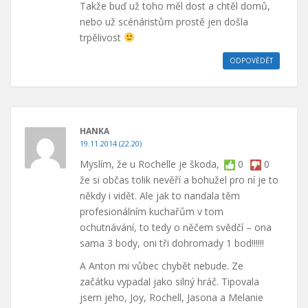
Takže buď už toho měl dost a chtěl domů,
nebo už scénáristům prostě jen došla
trpělivost
ODPOVĚDĚT
HANKA
19.11.2014 (22.20)
Myslím, že u Rochelle je škoda,
0
0
že si občas tolik nevěří a bohužel pro ní je to
někdy i vidět. Ale jak to nandala těm
profesionálním kuchařům v tom
ochutnávání, to tedy o něčem svědčí – ona
sama 3 body, oni tři dohromady 1 bod!!!!!!
A Anton mi vůbec chybět nebude. Ze
začátku vypadal jako silný hráč. Tipovala
jsem jeho, Joy, Rochell, Jasona a Melanie