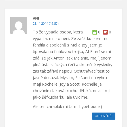
ANI
23.11.2014 (19.50)
To že vypadla osoba, která
0
0
vypadla, mi líto není. Ze začátku jsem mu
fandila a společně s Mel a Joy jsem je
tipovala na finálovou trojku, ALE teď se mi
zdá, že jak Anton, tak Melanie, mají jenom
plná ústa siláckých řečí a skutečné výsledky
zas tak zářivé nejsou. Ochutnávací test to
jasně dokázal. Myslím, že šanci na výhru
mají Rochelle, Joy a Scott. Rochelle je
chováním taková trochu dětská, nevidím jí
jako šéfkuchařku, ale uvidíme…
Ale ten chraplák mi tam chybět bude:)
ODPOVĚDĚT