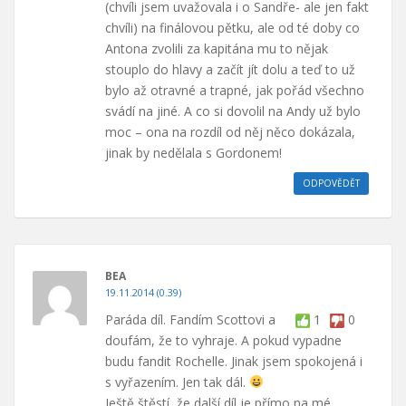
(chvíli jsem uvažovala i o Sandře- ale jen fakt
chvíli) na finálovou pětku, ale od té doby co
Antona zvolili za kapitána mu to nějak
stouplo do hlavy a začít jít dolu a teď to už
bylo až otravné a trapné, jak pořád všechno
svádí na jiné. A co si dovolil na Andy už bylo
moc – ona na rozdíl od něj něco dokázala,
jinak by nedělala s Gordonem!
ODPOVĚDĚT
BEA
19.11.2014 (0.39)
Paráda díl. Fandím Scottovi a
1
0
doufám, že to vyhraje. A pokud vypadne
budu fandit Rochelle. Jinak jsem spokojená i
s vyřazením. Jen tak dál.
Ještě štěstí, že další díl je přímo na mé