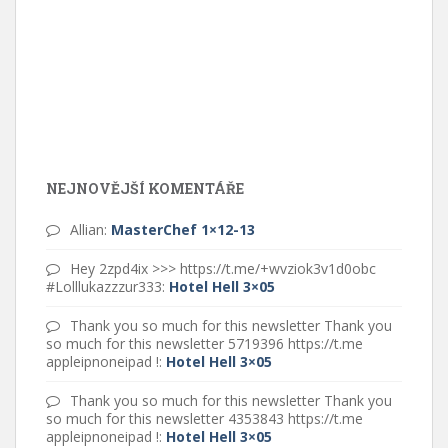
NEJNOVĚJŠÍ KOMENTÁŘE
Allian
:
MasterChef 1×12-13
Hey 2zpd4ix >>> https://t.me/+wvziok3v1d0obc
#Lolllukazzzur333
:
Hotel Hell 3×05
Thank you so much for this newsletter Thank you
so much for this newsletter 5719396 https://t.me
appleipnoneipad !
:
Hotel Hell 3×05
Thank you so much for this newsletter Thank you
so much for this newsletter 4353843 https://t.me
appleipnoneipad !
:
Hotel Hell 3×05