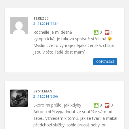
TEREZEC
21.11.2014 (14.34)
Rochelle je mi děsně
0
1
sympatická, je taková správně střelená
.
Myslím, že to vyhraje nějaká ženská, chlapi
jsou v této řadě dost marní.
ODPOVĚDĚT
SYSTEMAN
21.11.2014 (6.36)
Skoro mi přišlo, jak kdyby
0
0
Anton chtěl vypadnout ze soutěže sám od
sebe.. Vzhledem k tomu, jak se tvářil a makal
předchozí služby, tohle prostě nebyl on.