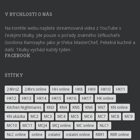
V RYCHLOSTI O NÁS
Na tomhle webu najdete streamovaná videa z YouTube s
českými titulky. Jde pouze o pořady známého šéfkuchaře
Gordona Ramsayho jako je třeba MasterChef, Pekelná kuchně a
další. Titulky vychází každý týden.
FACEBOOK
ŠTÍTKY
24hrs2
24hrs online
HH online
HK8
HK9
HK10
HK11
HK12
HK13
HK14
HK15
HK16
HK17
HK online
Kitchen Nightmares
KN3
KN4
KN5
KN6
KN7
KN online
KN ukázka
MC2
MC3
MC4
MC5
MC6
MC7
MC8
MC9
MC10
MC11
MCJ4
MCJ online
MC online
NLC1
NLC online
online
ostatní
ostatní online
RBR1
RBR online