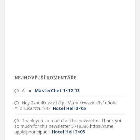
NEJNOVĚJŠÍ KOMENTÁŘE
Allian
:
MasterChef 1×12-13
Hey 2zpd4ix >>> https://t.me/+wvziok3v1d0obc
#Lolllukazzzur333
:
Hotel Hell 3×05
Thank you so much for this newsletter Thank you
so much for this newsletter 5719396 https://t.me
appleipnoneipad !
:
Hotel Hell 3×05