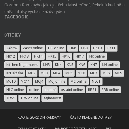
Gordona Ramsayho jako je třeba MasterChef, Pekelná kuchně a
další. Titulky vychází každý týden.
FACEBOOK
ŠTÍTKY
24hrs2
24hrs online
HH online
HK8
HK9
HK10
HK11
HK12
HK13
HK14
HK15
HK16
HK17
HK online
Kitchen Nightmares
KN3
KN4
KN5
KN6
KN7
KN online
KN ukázka
MC2
MC3
MC4
MC5
MC6
MC7
MC8
MC9
MC10
MC11
MCJ4
MCJ online
MC online
NLC1
NLC online
online
ostatní
ostatní online
RBR1
RBR online
TFW5
TFW online
zajímavost
KDO JE GORDON RAMSAY?
ČASTO KLADENÉ DOTAZY
TÝM / KONTAKTY
JAK PODPOŘIT TITULKÁŘE
RSS