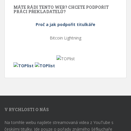
MÁTE RÁDI TENTO WEB? CHCETE PODPOŘIT
PRÁCI PŘEKLADATELŮ?
Proč a jak podpořit titulkáře
Bitcoin Lightning
V RYCHLOSTI O NÁS
Na tomhle webu najdete streamovaná videa z YouTube s
českými titulky. Jde pouze o pořady známého šéfkuchaře