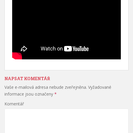
NAPSAT KOMENTÁŘ
Vaše e-mailová adresa nebude zveřejněna.
Vyžadované
informace jsou označeny
*
Komentář