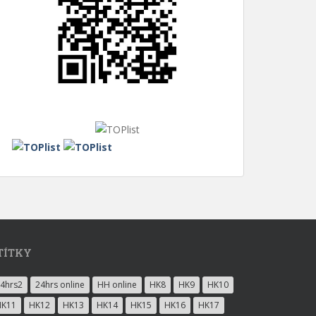
TÍTKY
4hrs2
24hrs online
HH online
HK8
HK9
HK10
HK11
HK12
HK13
HK14
HK15
HK16
HK17