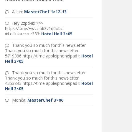
Allian
:
MasterChef 1×12-13
Hey 2zpd4ix >>>
https://t.me/+wvziok3v1d0obc
#Lolllukazzzur333
:
Hotel Hell 3×05
Thank you so much for this newsletter
Thank you so much for this newsletter
5719396 https://t.me appleipnoneipad !
:
Hotel
Hell 3×05
Thank you so much for this newsletter
Thank you so much for this newsletter
4353843 https://t.me appleipnoneipad !
:
Hotel
Hell 3×05
Monča
:
MasterChef 3×06