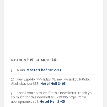
NEJNOVĚJŠÍ KOMENTÁŘE
Allian
:
MasterChef 1×12-13
Hey 2zpd4ix >>> https://t.me/+wvziok3v1d0obc
#Lolllukazzzur333
:
Hotel Hell 3×05
Thank you so much for this newsletter Thank you
so much for this newsletter 5719396 https://t.me
appleipnoneipad !
:
Hotel Hell 3×05