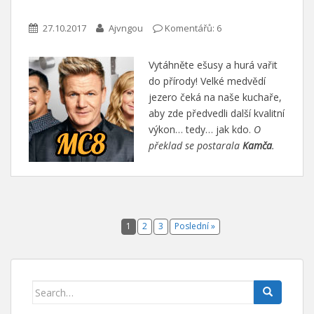
27.10.2017
Ajvngou
Komentářů: 6
Vytáhněte ešusy a hurá vařit
do přírody! Velké medvědí
jezero čeká na naše kuchaře,
aby zde předvedli další kvalitní
výkon… tedy… jak kdo.
O
překlad se postarala
Kamča
.
1
2
3
Poslední »
Search for: