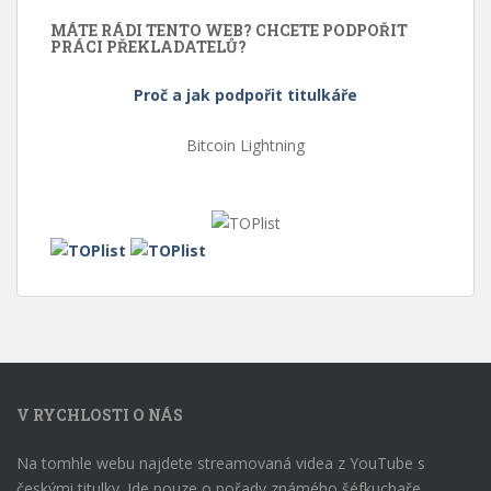
MÁTE RÁDI TENTO WEB? CHCETE PODPOŘIT
PRÁCI PŘEKLADATELŮ?
Proč a jak podpořit titulkáře
Bitcoin Lightning
V RYCHLOSTI O NÁS
Na tomhle webu najdete streamovaná videa z YouTube s
českými titulky. Jde pouze o pořady známého šéfkuchaře