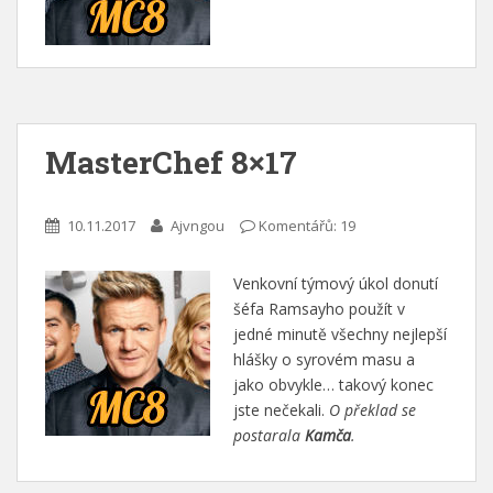
MasterChef 8×17
10.11.2017
Ajvngou
Komentářů: 19
Venkovní týmový úkol donutí
šéfa Ramsayho použít v
jedné minutě všechny nejlepší
hlášky o syrovém masu a
jako obvykle… takový konec
jste nečekali.
O překlad se
postarala
Kamča
.