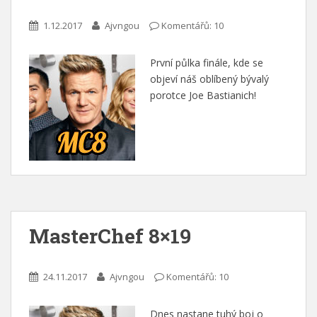
1.12.2017
Ajvngou
Komentářů: 10
První půlka finále, kde se
objeví náš oblíbený bývalý
porotce Joe Bastianich!
MasterChef 8×19
24.11.2017
Ajvngou
Komentářů: 10
Dnes nastane tuhý boj o