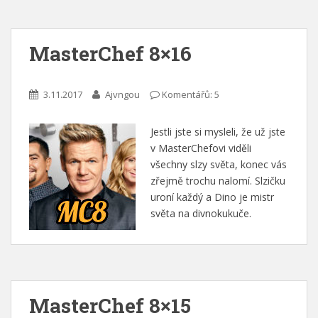
MasterChef 8×16
3.11.2017
Ajvngou
Komentářů: 5
Jestli jste si mysleli, že už jste
v MasterChefovi viděli
všechny slzy světa, konec vás
zřejmě trochu nalomí. Slzičku
uroní každý a Dino je mistr
světa na divnokukuče.
MasterChef 8×15