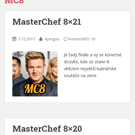
MC8
MasterChef 8×21
7.12.2017
Ajvngou
Komentářů: 10
Je tady finále a vy se konečně
dozvíte, kdo se stane 8.
vítězem největší kulinářské
soutěže na zemi.
MasterChef 8×20