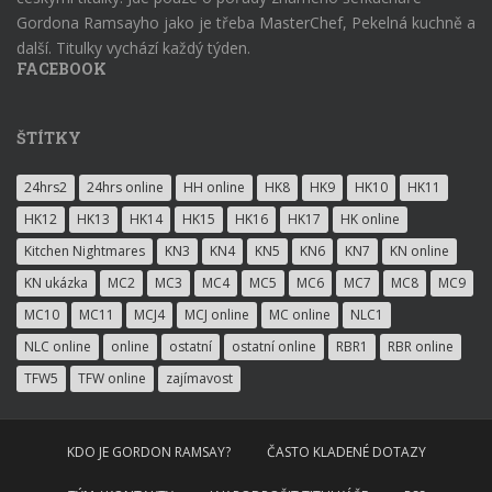
Gordona Ramsayho jako je třeba MasterChef, Pekelná kuchně a
další. Titulky vychází každý týden.
FACEBOOK
ŠTÍTKY
24hrs2
24hrs online
HH online
HK8
HK9
HK10
HK11
HK12
HK13
HK14
HK15
HK16
HK17
HK online
Kitchen Nightmares
KN3
KN4
KN5
KN6
KN7
KN online
KN ukázka
MC2
MC3
MC4
MC5
MC6
MC7
MC8
MC9
MC10
MC11
MCJ4
MCJ online
MC online
NLC1
NLC online
online
ostatní
ostatní online
RBR1
RBR online
TFW5
TFW online
zajímavost
KDO JE GORDON RAMSAY?
ČASTO KLADENÉ DOTAZY