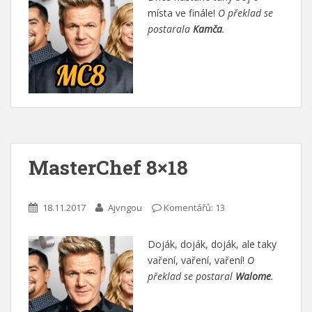
místa ve finále!
O překlad se
postarala
Kamča
.
MasterChef 8×18
18.11.2017
Ajvngou
Komentářů: 13
Doják, doják, doják, ale taky
vaření, vaření, vaření!
O
překlad se postaral
Walome
.