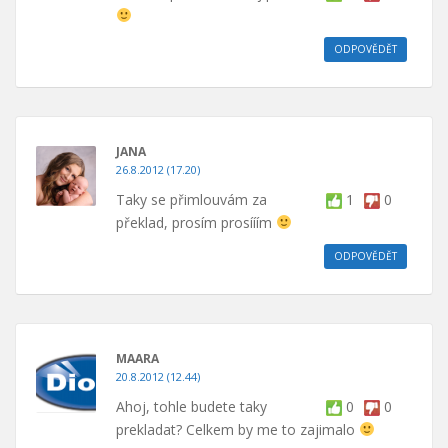
ODPOVĚDĚT
JANA
26.8.2012 (17.20)
Taky se přimlouvám za
1
0
překlad, prosím prosííím
ODPOVĚDĚT
MAARA
20.8.2012 (12.44)
Ahoj, tohle budete taky
0
0
prekladat? Celkem by me to zajimalo