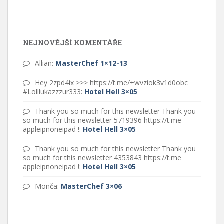
NEJNOVĚJŠÍ KOMENTÁŘE
Allian
:
MasterChef 1×12-13
Hey 2zpd4ix >>> https://t.me/+wvziok3v1d0obc
#Lolllukazzzur333
:
Hotel Hell 3×05
Thank you so much for this newsletter Thank you
so much for this newsletter 5719396 https://t.me
appleipnoneipad !
:
Hotel Hell 3×05
Thank you so much for this newsletter Thank you
so much for this newsletter 4353843 https://t.me
appleipnoneipad !
:
Hotel Hell 3×05
Monča
:
MasterChef 3×06