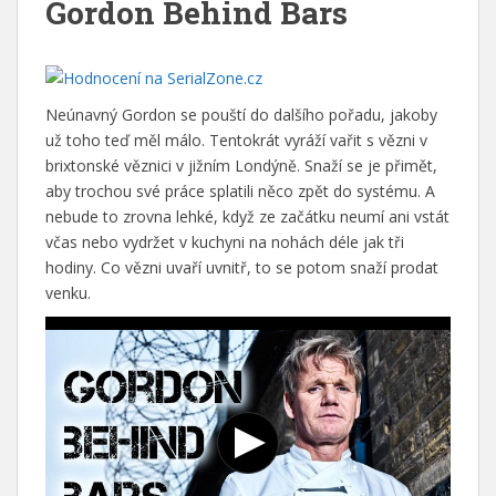
Gordon Behind Bars
Neúnavný Gordon se pouští do dalšího pořadu, jakoby
už toho teď měl málo. Tentokrát vyráží vařit s vězni v
brixtonské věznici v jižním Londýně. Snaží se je přimět,
aby trochou své práce splatili něco zpět do systému. A
nebude to zrovna lehké, když ze začátku neumí ani vstát
včas nebo vydržet v kuchyni na nohách déle jak tři
hodiny. Co vězni uvaří uvnitř, to se potom snaží prodat
venku.