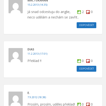
MACTUKAHAN
15.2.2013 (14.35)
Já snad odcestuju do anglie,
2
0
neco udělám a nechám se zavřit..
ODPOVĚDĚT
DIAS
11.2.2013 (17.01)
Překlad !!
0
0
ODPOVĚDĚT
E.
7.9.2012 (18.38)
Prosím, prosím, udělej překlad!
0
0