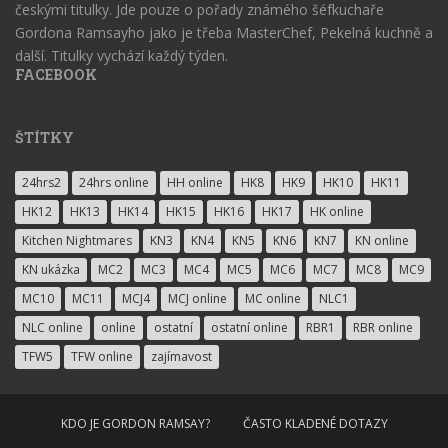
českými titulky. Jde pouze o pořady známého šéfkuchaře
Gordona Ramsayho jako je třeba MasterChef, Pekelná kuchně a
další. Titulky vychází každý týden.
FACEBOOK
ŠTÍTKY
24hrs2
24hrs online
HH online
HK8
HK9
HK10
HK11
HK12
HK13
HK14
HK15
HK16
HK17
HK online
Kitchen Nightmares
KN3
KN4
KN5
KN6
KN7
KN online
KN ukázka
MC2
MC3
MC4
MC5
MC6
MC7
MC8
MC9
MC10
MC11
MCJ4
MCJ online
MC online
NLC1
NLC online
online
ostatní
ostatní online
RBR1
RBR online
TFW5
TFW online
zajímavost
KDO JE GORDON RAMSAY?
ČASTO KLADENÉ DOTAZY