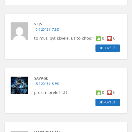
VEJS
10.7.2013 (17.25)
to musi byt skvele, uz to chodi?
0
0
ODPOVĚDĚT
SAVAGE
15.2.2013 (15.59)
prosím přeložit:D
0
0
ODPOVĚDĚT