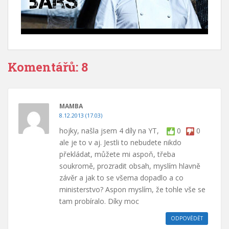
Komentářů: 8
MAMBA
8.12.2013 (17.03)
hojky, našla jsem 4 díly na YT,
0
0
ale je to v aj. Jestli to nebudete nikdo
překládat, můžete mi aspoň, třeba
soukromě, prozradit obsah, myslím hlavně
závěr a jak to se všema dopadlo a co
ministerstvo? Aspon myslím, že tohle vše se
tam probíralo. Díky moc
ODPOVĚDĚT