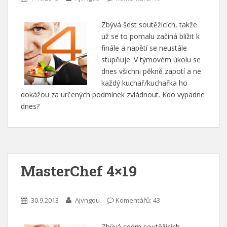
Zbývá šest soutěžících, takže
už se to pomalu začíná blížit k
finále a napětí se neustále
stupňuje. V týmovém úkolu se
dnes všichni pěkně zapotí a ne
každý kuchař/kuchařka ho
dokážou za určených podmínek zvládnout. Kdo vypadne
dnes?
MasterChef 4×19
30.9.2013
Ajvngou
Komentářů: 43
Zbývá sedm soutěžících.