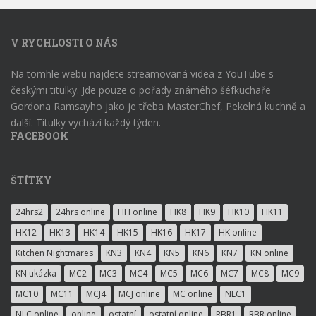
V RYCHLOSTI O NÁS
Na tomhle webu najdete streamovaná videa z YouTube s
českými titulky. Jde pouze o pořady známého šéfkuchaře
Gordona Ramsayho jako je třeba MasterChef, Pekelná kuchně a
další. Titulky vychází každý týden.
FACEBOOK
ŠTÍTKY
24hrs2
24hrs online
HH online
HK8
HK9
HK10
HK11
HK12
HK13
HK14
HK15
HK16
HK17
HK online
Kitchen Nightmares
KN3
KN4
KN5
KN6
KN7
KN online
KN ukázka
MC2
MC3
MC4
MC5
MC6
MC7
MC8
MC9
MC10
MC11
MCJ4
MCJ online
MC online
NLC1
NLC online
online
ostatní
ostatní online
RBR1
RBR online