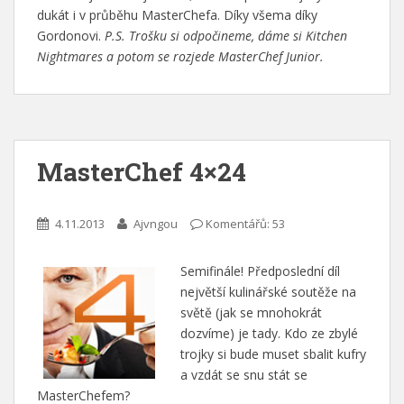
dukát i v průběhu MasterChefa. Díky všema díky
Gordonovi.
P.S. Trošku si odpočineme, dáme si Kitchen
Nightmares a potom se rozjede MasterChef Junior.
MasterChef 4×24
4.11.2013
Ajvngou
Komentářů: 53
Semifinále! Předposlední díl
největší kulinářské soutěže na
světě (jak se mnohokrát
dozvíme) je tady. Kdo ze zbylé
trojky si bude muset sbalit kufry
a vzdát se snu stát se
MasterChefem?