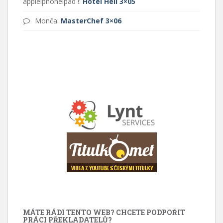
appleipnoneipad !
:
Hotel Hell 3×05
Monča
:
MasterChef 3×06
MÁTE RÁDI TENTO WEB? CHCETE PODPOŘIT
PRÁCI PŘEKLADATELŮ?