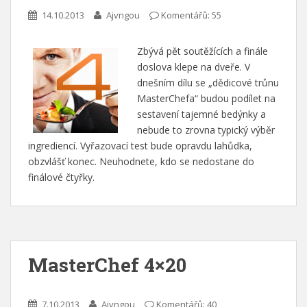
14.10.2013
Ajvngou
Komentářů: 55
Zbývá pět soutěžících a finále
doslova klepe na dveře. V
dnešním dílu se „dědicové trůnu
MasterChefa“ budou podílet na
sestavení tajemné bedýnky a
nebude to zrovna typický výběr
ingrediencí. Vyřazovací test bude opravdu lahůdka,
obzvlášť konec. Neuhodnete, kdo se nedostane do
finálové čtyřky.
MasterChef 4×20
7.10.2013
Ajvngou
Komentářů: 40