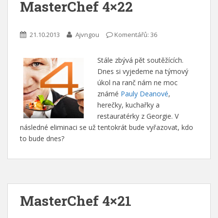
MasterChef 4×22
21.10.2013
Ajvngou
Komentářů: 36
Stále zbývá pět soutěžících.
Dnes si vyjedeme na týmový
úkol na ranč nám ne moc
známé
Pauly Deanové
,
herečky, kuchařky a
restauratérky z Georgie. V
následné eliminaci se už tentokrát bude vyřazovat, kdo
to bude dnes?
MasterChef 4×21