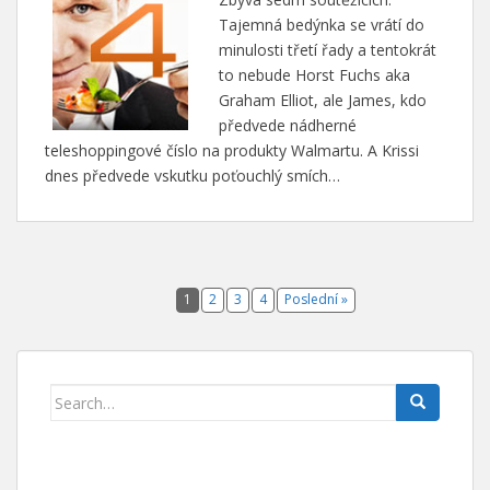
Tajemná bedýnka se vrátí do
minulosti třetí řady a tentokrát
to nebude Horst Fuchs aka
Graham Elliot, ale James, kdo
předvede nádherné
teleshoppingové číslo na produkty Walmartu. A Krissi
dnes předvede vskutku poťouchlý smích…
1
2
3
4
Poslední »
Search for: