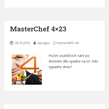
MasterChef 4×23
28.10.2013
Ajvngou
Komentářů: 64
Počet soutěžících nám po
dnešním dílu spadne na tři. Kdo
vypadne dnes?