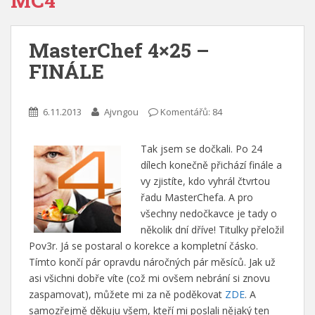
MC4
MasterChef 4×25 –
FINÁLE
6.11.2013
Ajvngou
Komentářů: 84
Tak jsem se dočkali. Po 24
dílech konečně přichází finále a
vy zjistíte, kdo vyhrál čtvrtou
řadu MasterChefa. A pro
všechny nedočkavce je tady o
několik dní dříve! Titulky přeložil
Pov3r. Já se postaral o korekce a kompletní čásko.
Tímto končí pár opravdu náročných pár měsíců. Jak už
asi všichni dobře víte (což mi ovšem nebrání si znovu
zaspamovat), můžete mi za ně poděkovat
ZDE
. A
samozřejmě děkuju všem, kteří mi poslali nějaký ten