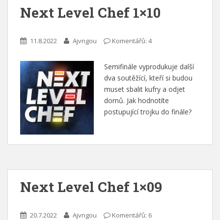
Next Level Chef 1×10
11.8.2022
Ajvngou
Komentářů: 4
Semifinále vyprodukuje další
dva soutěžící, kteří si budou
muset sbalit kufry a odjet
domů. Jak hodnotíte
postupující trojku do finále?
Next Level Chef 1×09
20.7.2022
Ajvngou
Komentářů: 6