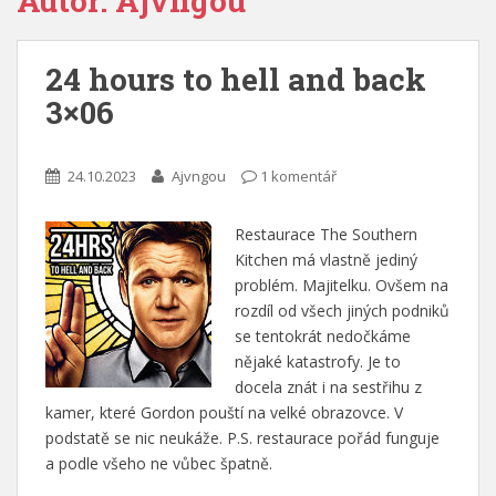
Autor:
Ajvngou
24 hours to hell and back
3×06
24.10.2023
Ajvngou
1 komentář
Restaurace The Southern
Kitchen má vlastně jediný
problém. Majitelku. Ovšem na
rozdíl od všech jiných podniků
se tentokrát nedočkáme
nějaké katastrofy. Je to
docela znát i na sestřihu z
kamer, které Gordon pouští na velké obrazovce. V
podstatě se nic neukáže. P.S. restaurace pořád funguje
a podle všeho ne vůbec špatně.