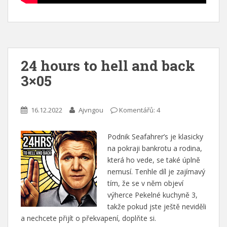
24 hours to hell and back
3×05
16.12.2022
Ajvngou
Komentářů: 4
Podnik Seafahrer’s je klasicky
na pokraji bankrotu a rodina,
která ho vede, se také úplně
nemusí. Tenhle díl je zajímavý
tím, že se v něm objeví
výherce Pekelné kuchyně 3,
takže pokud jste ještě neviděli
a nechcete přijít o překvapení, doplňte si.