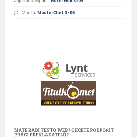
appleipnoneipad !
:
Hotel Hell 3×05
Monča
:
MasterChef 3×06
MÁTE RÁDI TENTO WEB? CHCETE PODPOŘIT
PRÁCI PŘEKLADATELŮ?