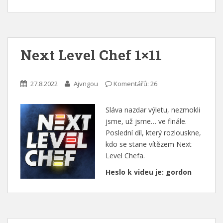
Next Level Chef 1×11
27.8.2022
Ajvngou
Komentářů: 26
Sláva nazdar výletu, nezmokli
jsme, už jsme… ve finále.
Poslední díl, který rozlouskne,
kdo se stane vítězem Next
Level Chefa.
Heslo k videu je: gordon