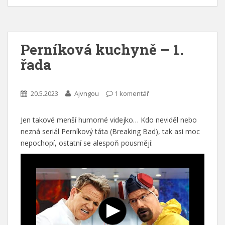
Perníková kuchyně – 1.
řada
20.5.2023
Ajvngou
1 komentář
Jen takové menší humorné videjko… Kdo neviděl nebo
nezná seriál Perníkový táta (Breaking Bad), tak asi moc
nepochopí, ostatní se alespoň pousmějí: