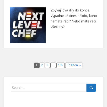
Zbývají dva díly do konce.
Vypadne už dnes někdo, koho
nemáte rádi? Nebo máte rádi
všechny?
1
2
3
…
105
Poslední »
Search for: