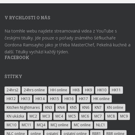
V RYCHLOSTI O NÁS
Na tomhle webu najdete streamovaná videa z YouTube s
českými titulky. Jde pouze o pořady známého šéfkuchaře
Gordona Ramsayho jako je třeba MasterChef, Pekelná kuchně a
další. Titulky vychází každý týden.
FACEBOOK
ŠTÍTKY
24hrs2
24hrs online
HH online
HK8
HK9
HK10
HK11
HK12
HK13
HK14
HK15
HK16
HK17
HK online
Kitchen Nightmares
KN3
KN4
KN5
KN6
KN7
KN online
KN ukázka
MC2
MC3
MC4
MC5
MC6
MC7
MC8
MC9
MC10
MC11
MCJ4
MCJ online
MC online
NLC1
NLC online
online
ostatní
ostatní online
RBR1
RBR online