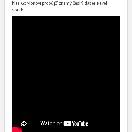
hlas Gordonovi propůjčí známý český dabér Pavel
Vondra.