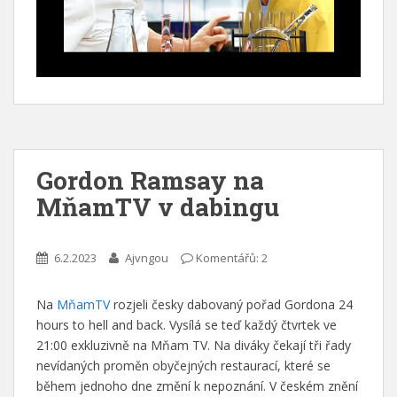
Gordon Ramsay na
MňamTV v dabingu
6.2.2023
Ajvngou
Komentářů: 2
Na
MňamTV
rozjeli česky dabovaný pořad Gordona 24
hours to hell and back. Vysílá se teď každý čtvrtek ve
21:00 exkluzivně na Mňam TV. Na diváky čekají tři řady
nevídaných proměn obyčejných restaurací, které se
během jednoho dne změní k nepoznání. V českém znění