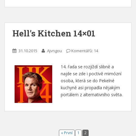
Hell’s Kitchen 14×01
31.10.2015
Ajvngou
Komentářů: 14
14. řada se rozjíždí slibně a
najde se zde i poctivě mimózní
osoba, která se do Pekelné
kuchyně asi propadla nějakým
portálem z alternativního světa.
« První
1
2