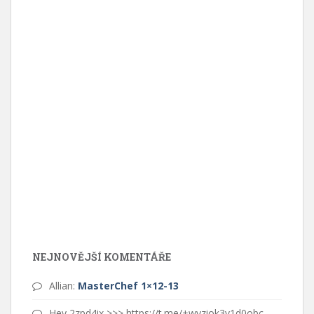
NEJNOVĚJŠÍ KOMENTÁŘE
Allian
:
MasterChef 1×12-13
Hey 2zpd4ix >>> https://t.me/+wvziok3v1d0obc