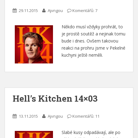
29.11.2015
Ajvngou
Komentářů: 7
Někdo musí vždyky prohrát, to
je prostě soutěž a nejinak tomu
bude i dnes. Ovšem takovou
reakci na prohru jsme v Pekelné
kuchyni ještě neměli.
Hell’s Kitchen 14×03
13.11.2015
Ajvngou
Komentářů: 11
Slabé kusy odpadávají, ale po