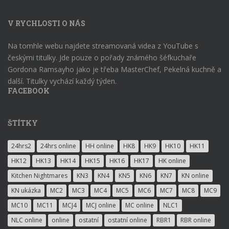
V RYCHLOSTI O NÁS
Na tomhle webu najdete streamovaná videa z YouTube s
českými titulky. Jde pouze o pořady známého šéfkuchaře
Gordona Ramsayho jako je třeba MasterChef, Pekelná kuchně a
další. Titulky vychází každý týden.
FACEBOOK
ŠTÍTKY
24hrs2
24hrs online
HH online
HK8
HK9
HK10
HK11
HK12
HK13
HK14
HK15
HK16
HK17
HK online
Kitchen Nightmares
KN3
KN4
KN5
KN6
KN7
KN online
KN ukázka
MC2
MC3
MC4
MC5
MC6
MC7
MC8
MC9
MC10
MC11
MCJ4
MCJ online
MC online
NLC1
NLC online
online
ostatní
ostatní online
RBR1
RBR online