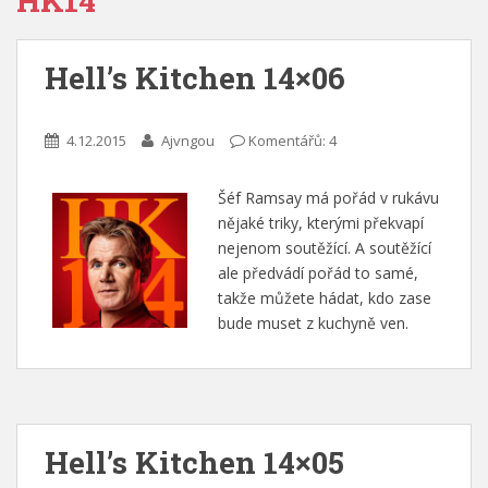
HK14
Hell’s Kitchen 14×06
4.12.2015
Ajvngou
Komentářů: 4
Šéf Ramsay má pořád v rukávu
nějaké triky, kterými překvapí
nejenom soutěžící. A soutěžící
ale předvádí pořád to samé,
takže můžete hádat, kdo zase
bude muset z kuchyně ven.
Hell’s Kitchen 14×05