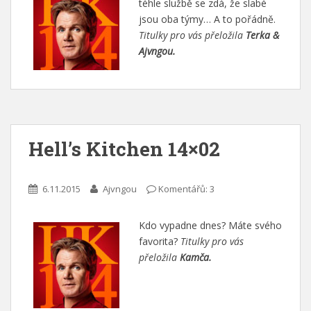
téhle službě se zdá, že slabé
jsou oba týmy… A to pořádně.
Titulky pro vás přeložila
Terka &
Ajvngou.
Hell’s Kitchen 14×02
6.11.2015
Ajvngou
Komentářů: 3
Kdo vypadne dnes? Máte svého
favorita?
Titulky pro vás
přeložila
Kamča.