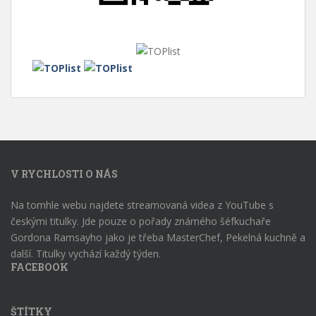
V RYCHLOSTI O NÁS
Na tomhle webu najdete streamovaná videa z YouTube s
českými titulky. Jde pouze o pořady známého šéfkuchaře
Gordona Ramsayho jako je třeba MasterChef, Pekelná kuchně a
další. Titulky vychází každý týden.
FACEBOOK
ŠTÍTKY