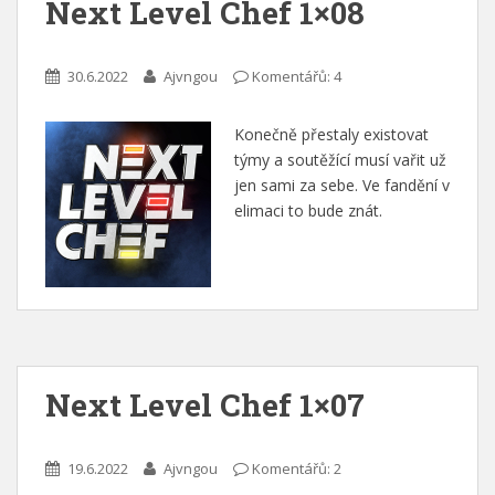
Next Level Chef 1×08
30.6.2022
Ajvngou
Komentářů: 4
Konečně přestaly existovat
týmy a soutěžící musí vařit už
jen sami za sebe. Ve fandění v
elimaci to bude znát.
Next Level Chef 1×07
19.6.2022
Ajvngou
Komentářů: 2