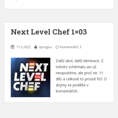
Next Level Chef 1×03
11.5.2022
Ajvngou
Komentářů: 3
Další úkol, další eliminace. Z
tohoto schématu asi už
neopustíme, ale proč ne. 11
dílů a celkově to prostě frčí. O
dojmy se podělte v
komentářích.