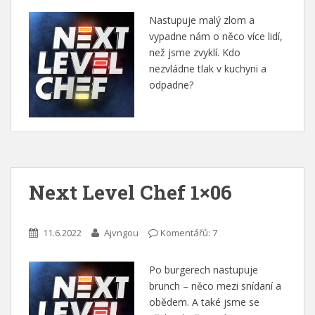
Nastupuje malý zlom a
vypadne nám o něco více lidí,
než jsme zvyklí. Kdo
nezvládne tlak v kuchyni a
odpadne?
Next Level Chef 1×06
11.6.2022
Ajvngou
Komentářů: 7
Po burgerech nastupuje
brunch – něco mezi snídaní a
obědem. A také jsme se