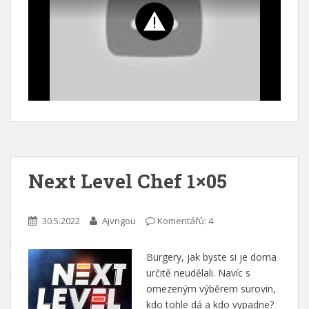
Next Level Chef 1×05
30.5.2022
Ajvngou
Komentářů: 4
Burgery, jak byste si je doma
určitě neudělali. Navíc s
omezeným výběrem surovin,
kdo tohle dá a kdo vypadne?