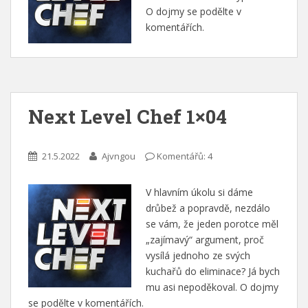
O dojmy se podělte v
komentářích.
Next Level Chef 1×04
21.5.2022
Ajvngou
Komentářů: 4
V hlavním úkolu si dáme
drůbež a popravdě, nezdálo
se vám, že jeden porotce měl
„zajímavý“ argument, proč
vysílá jednoho ze svých
kuchařů do eliminace? Já bych
mu asi nepoděkoval. O dojmy
se podělte v komentářích.