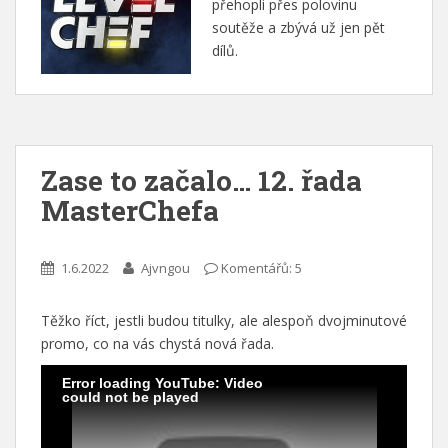
přehopli přes polovinu
soutěže a zbývá už jen pět
dílů.
Zase to začalo… 12. řada
MasterChefa
1.6.2022
Ajvngou
Komentářů: 5
Těžko říct, jestli budou titulky, ale alespoň dvojminutové
promo, co na vás chystá nová řada.
Error loading YouTube: Video
could not be played