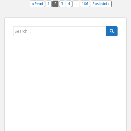
« První
1
2
3
4
…
106
Poslední »
Search for: