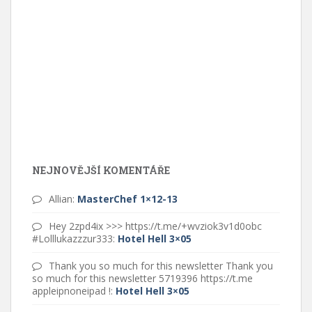
NEJNOVĚJŠÍ KOMENTÁŘE
Allian
:
MasterChef 1×12-13
Hey 2zpd4ix >>> https://t.me/+wvziok3v1d0obc
#Lolllukazzzur333
:
Hotel Hell 3×05
Thank you so much for this newsletter Thank you
so much for this newsletter 5719396 https://t.me
appleipnoneipad !
:
Hotel Hell 3×05