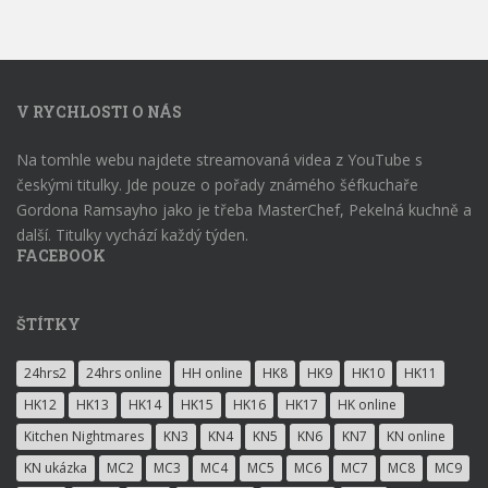
V RYCHLOSTI O NÁS
Na tomhle webu najdete streamovaná videa z YouTube s
českými titulky. Jde pouze o pořady známého šéfkuchaře
Gordona Ramsayho jako je třeba MasterChef, Pekelná kuchně a
další. Titulky vychází každý týden.
FACEBOOK
ŠTÍTKY
24hrs2
24hrs online
HH online
HK8
HK9
HK10
HK11
HK12
HK13
HK14
HK15
HK16
HK17
HK online
Kitchen Nightmares
KN3
KN4
KN5
KN6
KN7
KN online
KN ukázka
MC2
MC3
MC4
MC5
MC6
MC7
MC8
MC9