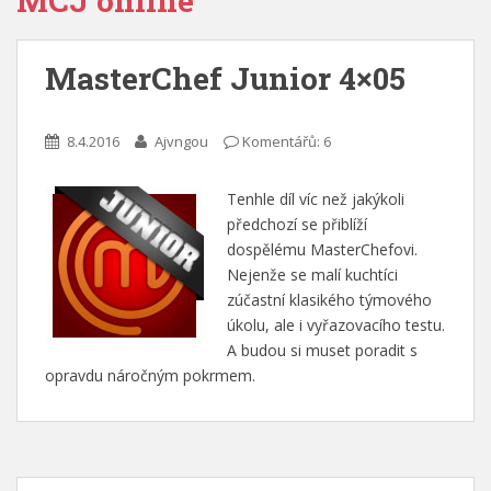
MCJ online
MasterChef Junior 4×05
8.4.2016
Ajvngou
Komentářů: 6
Tenhle díl víc než jakýkoli
předchozí se přiblíží
dospělému MasterChefovi.
Nejenže se malí kuchtíci
zúčastní klasikého týmového
úkolu, ale i vyřazovacího testu.
A budou si muset poradit s
opravdu náročným pokrmem.