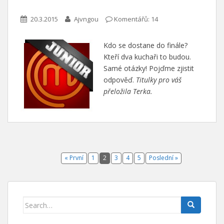
20.3.2015
Ajvngou
Komentářů: 14
Kdo se dostane do finále?
Kteří dva kuchaři to budou.
Samé otázky! Pojďme zjistit
odpověď.
Titulky pro váš
přeložila Terka.
« První
1
2
3
4
5
Poslední »
Search for: