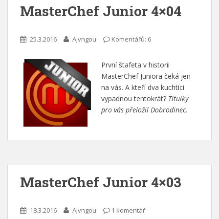
MasterChef Junior 4×04
25.3.2016
Ajvngou
Komentářů: 6
První štafeta v historii
MasterChef Juniora čeká jen
na vás. A kteří dva kuchtíci
vypadnou tentokrát?
Titulky
pro vás přeložil Dobrodinec.
MasterChef Junior 4×03
18.3.2016
Ajvngou
1 komentář