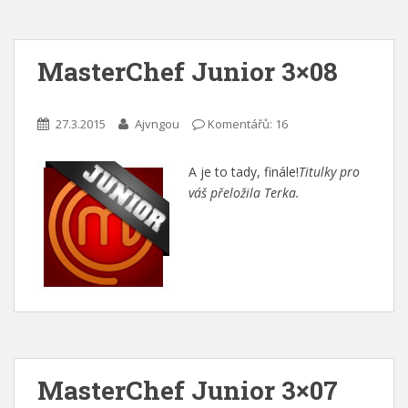
MasterChef Junior 3×08
27.3.2015
Ajvngou
Komentářů: 16
A je to tady, finále!
Titulky pro
váš přeložila Terka.
MasterChef Junior 3×07