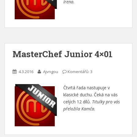
Irena.
MasterChef Junior 4×01
4.3.2016
Ajvngou
Komentářů: 3
Čtvrtá řada nastupuje v
klasické duchu. Čeká na vás
celých 12 dílů.
Titulky pro vás
přeložila Kamča.