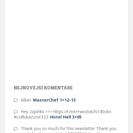
NEJNOVĚJŠÍ KOMENTÁŘE
Allian
:
MasterChef 1×12-13
Hey 2zpd4ix >>> https://t.me/+wvziok3v1d0obc
#Lolllukazzzur333
:
Hotel Hell 3×05
Thank you so much for this newsletter Thank you