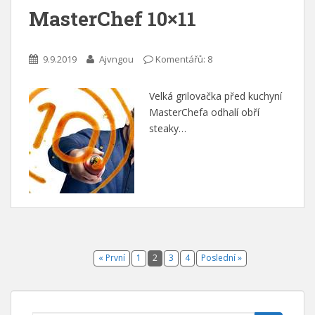
MasterChef 10×11
9.9.2019
Ajvngou
Komentářů: 8
Velká grilovačka před kuchyní
MasterChefa odhalí obří
steaky…
« První
1
2
3
4
Poslední »