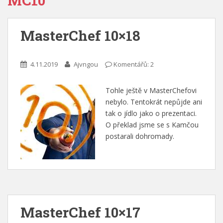
MC10
MasterChef 10×18
4.11.2019
Ajvngou
Komentářů: 2
Tohle ještě v MasterChefovi
nebylo. Tentokrát nepůjde ani
tak o jídlo jako o prezentaci.
O překlad jsme se s Kamčou
postarali dohromady.
MasterChef 10×17