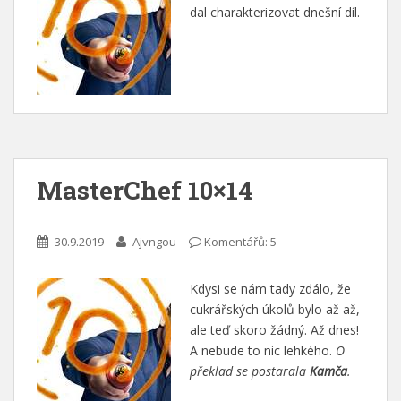
dal charakterizovat dnešní díl.
MasterChef 10×14
30.9.2019
Ajvngou
Komentářů: 5
Kdysi se nám tady zdálo, že
cukrářských úkolů bylo až až,
ale teď skoro žádný. Až dnes!
A nebude to nic lehkého.
O
překlad se postarala
Kamča
.