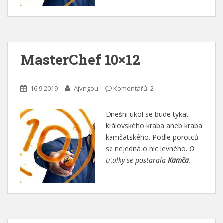
MasterChef 10×12
16.9.2019
Ajvngou
Komentářů: 2
Dnešní úkol se bude týkat
královského kraba aneb kraba
kamčatského. Podle porotců
se nejedná o nic levného.
O
titulky se postarala
Kamča
.