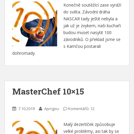
Konečně soutěžící zase vyráží
do světa. Závodní dráha
NASCAR tady ještě nebyla a
jak už je zvykem, naši kuchaři
budou muset nasytit 100
závodníků. O překlad jsme se
s Kamčou postarali
dohromady.
MasterChef 10×15
7.10.2019
Ajvngou
Komentářů: 12
Malý dezertíček způsobuje
velké problémy, asi tak by se