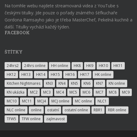
Na tomhle webu najdete streamovaná videa z YouTube s
českými titulky. Jde pouze o pořady známého šéfkuchaře
Gordona Ramsayho jako je třeba MasterChef, Pekelná kuchně a
další. Titulky vychází každý týden.
FACEBOOK
ŠTÍTKY
24hrs2
24hrs online
HH online
HK8
HK9
HK10
HK11
HK12
HK13
HK14
HK15
HK16
HK17
HK online
Kitchen Nightmares
KN3
KN4
KN5
KN6
KN7
KN online
KN ukázka
MC2
MC3
MC4
MC5
MC6
MC7
MC8
MC9
MC10
MC11
MCJ4
MCJ online
MC online
NLC1
NLC online
online
ostatní
ostatní online
RBR1
RBR online
TFW5
TFW online
zajímavost