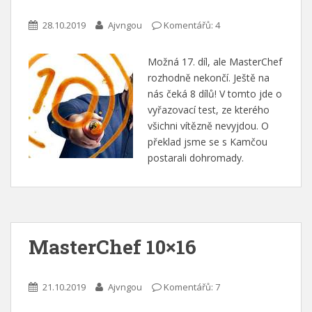
28.10.2019
Ajvngou
Komentářů: 4
Možná 17. díl, ale MasterChef
rozhodně nekončí. Ještě na
nás čeká 8 dílů! V tomto jde o
vyřazovací test, ze kterého
všichni vítězně nevyjdou. O
překlad jsme se s Kamčou
postarali dohromady.
MasterChef 10×16
21.10.2019
Ajvngou
Komentářů: 7