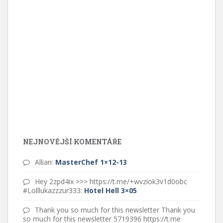
NEJNOVĚJŠÍ KOMENTÁŘE
Allian
:
MasterChef 1×12-13
Hey 2zpd4ix >>> https://t.me/+wvziok3v1d0obc
#Lolllukazzzur333
:
Hotel Hell 3×05
Thank you so much for this newsletter Thank you
so much for this newsletter 5719396 https://t.me