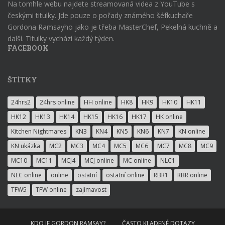
Na tomhle webu najdete streamovaná videa z YouTube s
českými titulky. Jde pouze o pořady známého šéfkuchaře
Gordona Ramsayho jako je třeba MasterChef, Pekelná kuchně a
další. Titulky vychází každý týden.
FACEBOOK
ŠTÍTKY
24hrs2
24hrs online
HH online
HK8
HK9
HK10
HK11
HK12
HK13
HK14
HK15
HK16
HK17
HK online
Kitchen Nightmares
KN3
KN4
KN5
KN6
KN7
KN online
KN ukázka
MC2
MC3
MC4
MC5
MC6
MC7
MC8
MC9
MC10
MC11
MCJ4
MCJ online
MC online
NLC1
NLC online
online
ostatní
ostatní online
RBR1
RBR online
TFW5
TFW online
zajímavost
KDO JE GORDON RAMSAY?
ČASTO KLADENÉ DOTAZY