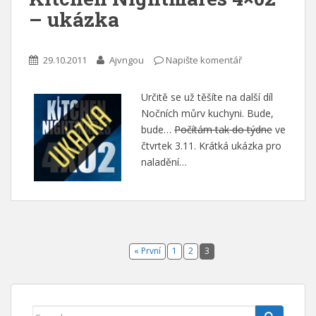
– ukázka
29.10.2011
Ajvngou
Napište komentář
Určitě se už těšíte na další díl
Nočních můrv kuchyni. Bude,
bude…
Počítám tak do týdne
ve
čtvrtek 3.11. Krátká ukázka pro
naladění…
« První
1
2
3
Search for: