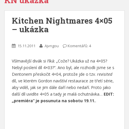
KN ukázka
Kitchen Nightmares 4×05
– ukázka
15.11.2011
Ajvngou
Komentářů: 4
Všímavější divák si říká: „Cože? Ukázka už na 4×05?
Nebyl poslení díl 4×03?“. Ano byl, ale rozhodli jsme se s
Dentonem přeskočit 4×04, protože jde o tzv.
revisited
díl, ve kterém Gordon navštíví restaurace ze třetí série,
aby viděl, jak se jim dále daří nebo nedaří. Proto jako
další díl uvidíte 4×05 a tady je malá ochutnávka…
EDIT:
„premiéra“ je posunuta na sobotu 19.11.
.