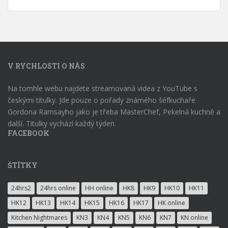
V RYCHLOSTI O NÁS
Na tomhle webu najdete streamovaná videa z YouTube s
českými titulky. Jde pouze o pořady známého šéfkuchaře
Gordona Ramsayho jako je třeba MasterChef, Pekelná kuchně a
další. Titulky vychází každý týden.
FACEBOOK
ŠTÍTKY
24hrs2
24hrs online
HH online
HK8
HK9
HK10
HK11
HK12
HK13
HK14
HK15
HK16
HK17
HK online
Kitchen Nightmares
KN3
KN4
KN5
KN6
KN7
KN online