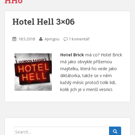
HH6
Hotel Hell 3×06
18.5.2018
Ajvngou
1 komentář
Hotel Brick
má co? Hotel Brick
má jako obvykle příšernou
majitelku, která ho vede jako
diktátorka, takže se v něm
každý měsíc protočí tolik lidí,
kolik jich je v menší vesnici.
Search for: