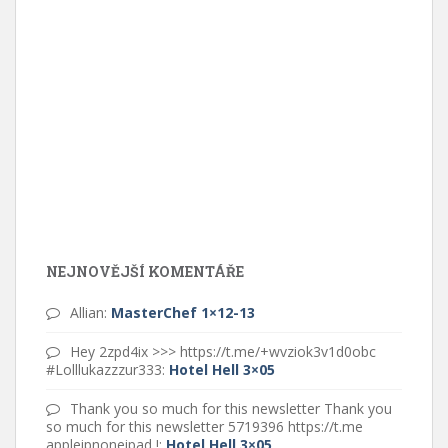
NEJNOVĚJŠÍ KOMENTÁŘE
Allian
:
MasterChef 1×12-13
Hey 2zpd4ix >>> https://t.me/+wvziok3v1d0obc
#Lolllukazzzur333
:
Hotel Hell 3×05
Thank you so much for this newsletter Thank you
so much for this newsletter 5719396 https://t.me
appleipnoneipad !
:
Hotel Hell 3×05