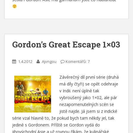
Gordon’s Great Escape 1×03
1.4.2012
Ajvngou
Komentářů: 7
Závěrečný díl první série (druhá
má díly čtyři) se opět odehraje
v Indii. není úplně tak
vybroušený jako 1×02, ale pár
nezapomenutelných scén se
jistě najde. Já jsem si z indické
série vzal hlavně to, že pokud bych tam někdy jel, tak
jedině s Gordonem. Příště se Gordon vydá do
jihovýchodní Asie a už rovnou říkám, že kulinářské