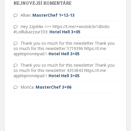
NEJNOVĚJŠÍ KOMENTÁŘE
Allian
:
MasterChef 1×12-13
Hey 2zpd4ix >>> https://t.me/+wvziok3v1d0obc
#Lolllukazzzur333
:
Hotel Hell 3×05
Thank you so much for this newsletter Thank you
so much for this newsletter 5719396 https://t.me
appleipnoneipad !
:
Hotel Hell 3×05
Thank you so much for this newsletter Thank you
so much for this newsletter 4353843 https://t.me
appleipnoneipad !
:
Hotel Hell 3×05
Monča
:
MasterChef 3×06