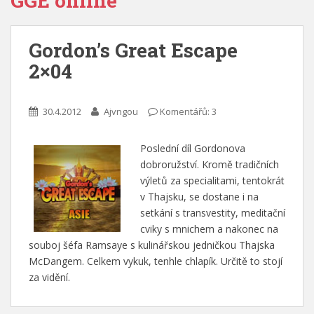
GGE online
Gordon’s Great Escape
2×04
30.4.2012
Ajvngou
Komentářů: 3
Poslední díl Gordonova
dobroružství. Kromě tradičních
výletů za specialitami, tentokrát
v Thajsku, se dostane i na
setkání s transvestity, meditační
cviky s mnichem a nakonec na
souboj šéfa Ramsaye s kulinářskou jedničkou Thajska
McDangem. Celkem vykuk, tenhle chlapík. Určitě to stojí
za vidění.