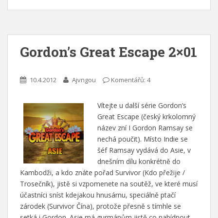
Gordon’s Great Escape 2×01
10.4.2012
Ajvngou
Komentářů: 4
Vítejte u další série Gordon’s
Great Escape (český krkolomný
název zní I Gordon Ramsay se
nechá poučit). Místo Indie se
šéf Ramsay vydává do Asie, v
dnešním dílu konkrétně do
Kambodži, a kdo znáte pořad Survivor (Kdo přežije /
Trosečník), jistě si vzpomenete na soutěž, ve které musí
účastníci sníst kdejakou hnusárnu, speciálně ptačí
zárodek (Survivor Čína), protože přesně s tímhle se
setká i Gordon. Asie má gurmánům jistě co nabídnout