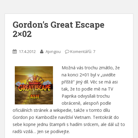
Gordon’s Great Escape
2×02
17.4.2012
Ajvngou
Komentářů: 7
Možná vás trochu zmátlo, že
na konci 2×01 byl v „uvidíte
příště“ jiný díl. Věc se má asi
tak, že to podle mě na TV
Paprika odvysílali trochu
obráceně, alespoň podle
oficiálních stránek a wikipedie, takže v tomto dílu
Gordon po Kambodže navštíví Vietnam. Tentokrát do
sebe kopne jednu štamprli s hadím srdcem, ale dál už to
radši vzdá… Jen se podívejte.