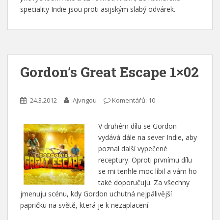
speciality Indie jsou proti asijským slabý odvárek.
Gordon’s Great Escape 1×02
24.3.2012
Ajvngou
Komentářů: 10
V druhém dílu se Gordon
vydává dále na sever Indie, aby
poznal další vypečené
receptury. Oproti prvnímu dílu
se mi tenhle moc líbil a vám ho
také doporučuju. Za všechny
jmenuju scénu, kdy Gordon uchutná nejpálivější
papričku na světě, která je k nezaplacení.