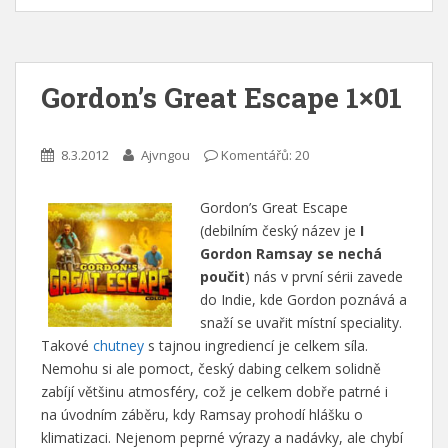
Gordon’s Great Escape 1×01
8.3.2012
Ajvngou
Komentářů: 20
Gordon’s Great Escape
(debilním český název je
I
Gordon Ramsay se nechá
poučit
) nás v první sérii zavede
do Indie, kde Gordon poznává a
snaží se uvařit místní speciality.
Takové
chutney
s tajnou ingrediencí je celkem síla.
Nemohu si ale pomoct, český dabing celkem solidně
zabíjí většinu atmosféry, což je celkem dobře patrné i
na úvodním záběru, kdy Ramsay prohodí hlášku o
klimatizaci. Nejenom peprné výrazy a nadávky, ale chybí