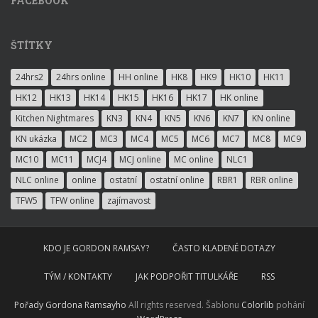
FACEBOOK
ŠTÍTKY
24hrs2
24hrs online
HH online
HK8
HK9
HK10
HK11
HK12
HK13
HK14
HK15
HK16
HK17
HK online
Kitchen Nightmares
KN3
KN4
KN5
KN6
KN7
KN online
KN ukázka
MC2
MC3
MC4
MC5
MC6
MC7
MC8
MC9
MC10
MC11
MCJ4
MCJ online
MC online
NLC1
NLC online
online
ostatní
ostatní online
RBR1
RBR online
TFW5
TFW online
zajímavost
KDO JE GORDON RAMSAY?
ČASTO KLADENÉ DOTAZY
TÝM / KONTAKTY
JAK PODPOŘIT TITULKÁŘE
RSS
Pořady Gordona Ramsayho
All rights reserved. Šablonu
Colorlib
pohání