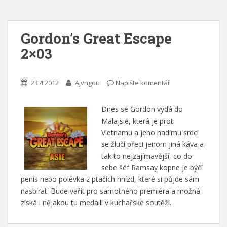
Gordon’s Great Escape
2×03
23.4.2012
Ajvngou
Napište komentář
Dnes se Gordon vydá do
Malajsie, která je proti
Vietnamu a jeho hadímu srdci
se žlučí přeci jenom jiná káva a
tak to nejzajímavější, co do
sebe šéf Ramsay kopne je býčí
penis nebo polévka z ptačích hnízd, které si půjde sám
nasbírat. Bude vařit pro samotného premiéra a možná
získá i nějakou tu medaili v kuchařské soutěži.