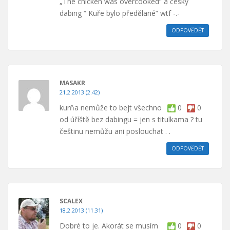
„The chicken was overcooked“ a český
dabing “ Kuře bylo předělané“ wtf -.-
ODPOVĚDĚT
MASAKR
21.2.2013 (2.42)
kurňa nemůže to bejt všechno
0
0
od úříště bez dabingu = jen s titulkama ? tu
češtinu nemůžu ani poslouchat . .
ODPOVĚDĚT
SCALEX
18.2.2013 (11.31)
Dobré to je. Akorát se musím
0
0