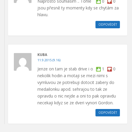
Naprosto souhlasím .. Tohle
0
0
jsou přesně ty momenty kdy se chytám za
hlavu.
ODPOVĚDĚT
KUBA
11.9.2015 (9.16)
Jenze on tam je stab drive i o
1
0
nekolik hodin a motaji se mezi nimi s
vymluvou ze potrebuji dotocit zabery do
medailonku apod. sehrajou to tak ze
opravdu o nic nejde a oni to pak opravdu
necekaji kdyz se ze dveri vynori Gordon.
ODPOVĚDĚT