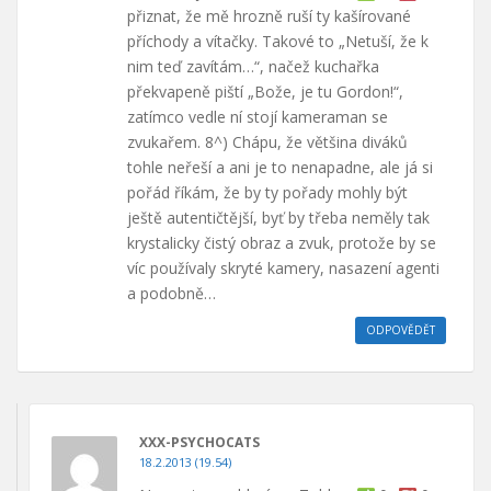
přiznat, že mě hrozně ruší ty kašírované
příchody a vítačky. Takové to „Netuší, že k
nim teď zavítám…“, načež kuchařka
překvapeně piští „Bože, je tu Gordon!“,
zatímco vedle ní stojí kameraman se
zvukařem. 8^) Chápu, že většina diváků
tohle neřeší a ani je to nenapadne, ale já si
pořád říkám, že by ty pořady mohly být
ještě autentičtější, byť by třeba neměly tak
krystalicky čistý obraz a zvuk, protože by se
víc používaly skryté kamery, nasazení agenti
a podobně…
ODPOVĚDĚT
XXX-PSYCHOCATS
18.2.2013 (19.54)