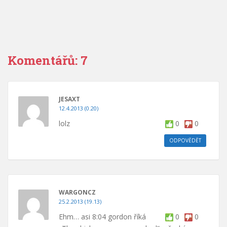
Komentářů: 7
JESAXT
12.4.2013 (0.20)
lolz
0
0
ODPOVĚDĚT
WARGONCZ
25.2.2013 (19.13)
Ehm… asi 8:04 gordon říká
0
0