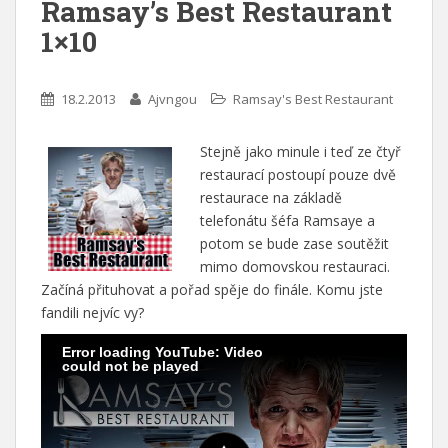
Ramsay’s Best Restaurant
1×10
18.2.2013
Ajvngou
Ramsay's Best Restaurant
Stejně jako minule i teď ze čtyř
restaurací postoupí pouze dvě
restaurace na základě
telefonátu šéfa Ramsaye a
potom se bude zase soutěžit
mimo domovskou restauraci.
Začíná přituhovat a pořad spěje do finále. Komu jste
fandili nejvíc vy?
Error loading YouTube: Video
could not be played