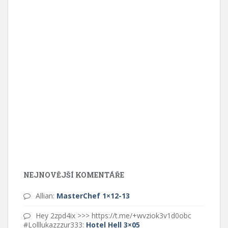
NEJNOVĚJŠÍ KOMENTÁŘE
Allian
:
MasterChef 1×12-13
Hey 2zpd4ix >>> https://t.me/+wvziok3v1d0obc
#Lolllukazzzur333
:
Hotel Hell 3×05