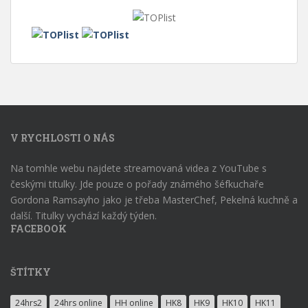
V RYCHLOSTI O NÁS
Na tomhle webu najdete streamovaná videa z YouTube s
českými titulky. Jde pouze o pořady známého šéfkuchaře
Gordona Ramsayho jako je třeba MasterChef, Pekelná kuchně a
další. Titulky vychází každý týden.
FACEBOOK
ŠTÍTKY
24hrs2
24hrs online
HH online
HK8
HK9
HK10
HK11