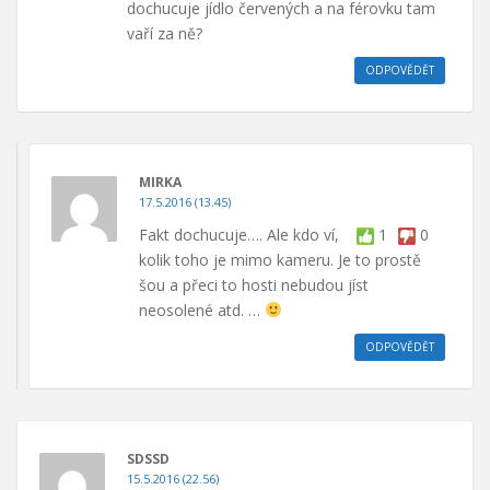
dochucuje jídlo červených a na férovku tam
vaří za ně?
ODPOVĚDĚT
MIRKA
17.5.2016 (13.45)
Fakt dochucuje…. Ale kdo ví,
1
0
kolik toho je mimo kameru. Je to prostě
šou a přeci to hosti nebudou jíst
neosolené atd. …
ODPOVĚDĚT
SDSSD
15.5.2016 (22.56)