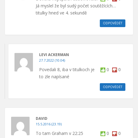
Já myslel že byl sudý počet soutěžících…
titulky hned ve 4. sekundě
ODPOVĚDĚT
LEVI ACKERMAN
27.7.2022 (10.04)
Povedali 8, iba v titulkoch je
0
0
to zle napísané
ODPOVĚDĚT
DAVID
15.5.2016 (23.19)
To tam Graham v 22:25
0
0