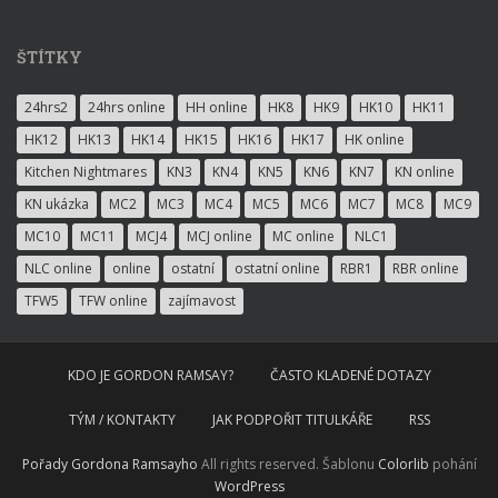
ŠTÍTKY
24hrs2
24hrs online
HH online
HK8
HK9
HK10
HK11
HK12
HK13
HK14
HK15
HK16
HK17
HK online
Kitchen Nightmares
KN3
KN4
KN5
KN6
KN7
KN online
KN ukázka
MC2
MC3
MC4
MC5
MC6
MC7
MC8
MC9
MC10
MC11
MCJ4
MCJ online
MC online
NLC1
NLC online
online
ostatní
ostatní online
RBR1
RBR online
TFW5
TFW online
zajímavost
KDO JE GORDON RAMSAY?
ČASTO KLADENÉ DOTAZY
TÝM / KONTAKTY
JAK PODPOŘIT TITULKÁŘE
RSS
Pořady Gordona Ramsayho
All rights reserved. Šablonu
Colorlib
pohání
WordPress