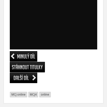
MCJ online
MCJ4
online