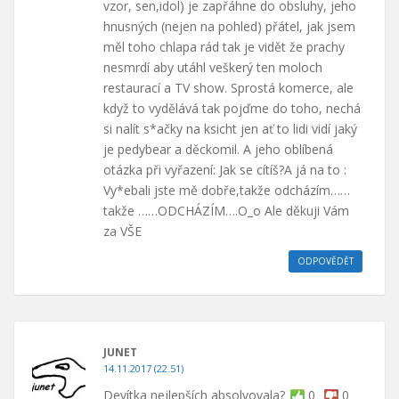
vzor, sen,idol) je zapřáhne do obsluhy, jeho
hnusných (nejen na pohled) přátel, jak jsem
měl toho chlapa rád tak je vidět že prachy
nesmrdí aby utáhl veškerý ten moloch
restaurací a TV show. Sprostá komerce, ale
když to vydělává tak pojďme do toho, nechá
si nalít s*ačky na ksicht jen ať to lidi vidí jaký
je pedybear a děckomil. A jeho oblíbená
otázka při vyřazení: Jak se cítíš?A já na to :
Vy*ebali jste mě dobře,takže odcházím……
takže ……ODCHÁZÍM….O_o Ale děkuji Vám
za VŠE
ODPOVĚDĚT
JUNET
14.11.2017 (22.51)
Devítka nejlepších absolvovala?
0
0