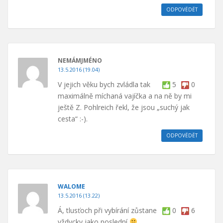
ODPOVĚDĚT
NEMÁMJMÉNO
13.5.2016 (19.04)
V jejich věku bych zvládla tak
5
0
maximálně míchaná vajíčka a na ně by mi
ještě Z. Pohlreich řekl, že jsou „suchý jak
cesta“ :-).
ODPOVĚDĚT
WALOME
13.5.2016 (13.22)
Á, tlusťoch při vybírání zůstane
0
6
vždycky jako poslední