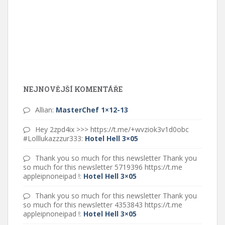
NEJNOVĚJŠÍ KOMENTÁŘE
Allian
:
MasterChef 1×12-13
Hey 2zpd4ix >>> https://t.me/+wvziok3v1d0obc
#Lolllukazzzur333
:
Hotel Hell 3×05
Thank you so much for this newsletter Thank you
so much for this newsletter 5719396 https://t.me
appleipnoneipad !
:
Hotel Hell 3×05
Thank you so much for this newsletter Thank you
so much for this newsletter 4353843 https://t.me
appleipnoneipad !
:
Hotel Hell 3×05