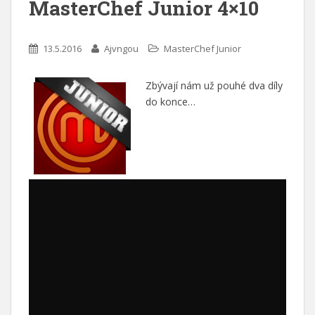
MasterChef Junior 4×10
13.5.2016
Ajvngou
MasterChef Junior
Zbývají nám už pouhé dva díly
do konce…