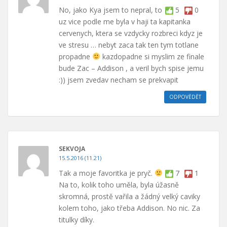
No, jako Kya jsem to nepral, to
5
0
uz vice podle me byla v haji ta kapitanka
cervenych, ktera se vzdycky rozbreci kdyz je
ve stresu … nebyt zaca tak ten tym totlane
propadne
kazdopadne si myslim ze finale
bude Zac – Addison , a veril bych spise jemu
:)) jsem zvedav necham se prekvapit
ODPOVĚDĚT
SEKVOJA
15.5.2016 (11.21)
Tak a moje favoritka je pryč.
7
1
Na to, kolik toho uměla, byla úžasně
skromná, prostě vařila a žádný velký caviky
kolem toho, jako třeba Addison. No nic. Za
titulky díky.