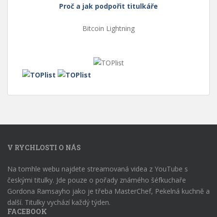
Proč a jak podpořit titulkáře
Bitcoin Lightning
V RYCHLOSTI O NÁS
Na tomhle webu najdete streamovaná videa z YouTube s
českými titulky. Jde pouze o pořady známého šéfkuchaře
Gordona Ramsayho jako je třeba MasterChef, Pekelná kuchně a
další. Titulky vychází každý týden.
FACEBOOK