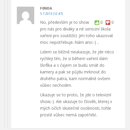
F0NDA
5.7.2013 (12.47)
No, především je to show
0
0
pro nás pro diváky a né seriozní škola
vaření pro soutěžící. Jim toho ukazovat
moc nepotřebuje..Nám ano:-) ..
Lidem se běžně neukazuje, že jde něco
rychleji tím, že si během vaření dám
šlofíka a s čajem se budu smát do
kamery a pak se půjdu mrknout do
druhého patra, kam normálně ovšem
vůbec nechodim.
Ukazuje se to proto, že jde o televizní
show;-). Ale ukazuje to člověk, kterej v
mých očích skutečné osobnosti, tohle
prostě vůbec nemá zapotřebí..