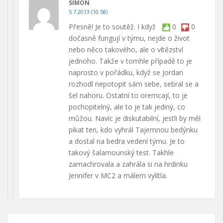
SIMON
5.7.2013 (10.58)
Přesně! Je to soutěž. I když
0
0
dočasně fungují v týmu, nejde o život
nebo něco takového, ale o vítězství
jednoho. Takže v tomhle případě to je
naprosto v pořádku, když se Jordan
rozhodl nepotopit sám sebe, sebral se a
šel nahoru. Ostatní to oremcají, to je
pochopitelný, ale to je tak jediný, co
můžou. Navíc je diskutabilní, jestli by měl
pikat ten, kdo vyhrál Tajemnou bedýnku
a dostal na bedra vedení týmu. Je to
takový šalamounský test. Takhle
zamachrovala a zahrála si na hrdinku
Jennifer v MC2 a málem vylítla.