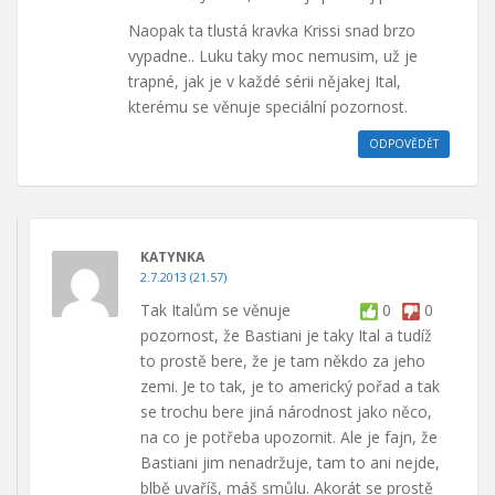
Naopak ta tlustá kravka Krissi snad brzo
vypadne.. Luku taky moc nemusim, už je
trapné, jak je v každé sérii nějakej Ital,
kterému se věnuje speciální pozornost.
ODPOVĚDĚT
KATYNKA
2.7.2013 (21.57)
Tak Italům se věnuje
0
0
pozornost, že Bastiani je taky Ital a tudíž
to prostě bere, že je tam někdo za jeho
zemi. Je to tak, je to americký pořad a tak
se trochu bere jiná národnost jako něco,
na co je potřeba upozornit. Ale je fajn, že
Bastiani jim nenadržuje, tam to ani nejde,
blbě uvaříš, máš smůlu. Akorát se prostě