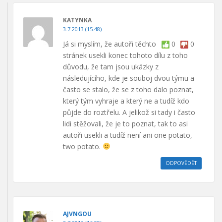
KATYNKA
3.7.2013 (15.48)
Já si myslím, že autoři těchto
0
0
stránek usekli konec tohoto dílu z toho
důvodu, že tam jsou ukázky z
následujícího, kde je souboj dvou týmu a
často se stalo, že se z toho dalo poznat,
který tým vyhraje a který ne a tudíž kdo
půjde do roztřelu. A jelikož si tady i často
lidi stěžovali, že je to poznat, tak to asi
autoři usekli a tudíž není ani one potato,
two potato.
ODPOVĚDĚT
AJVNGOU