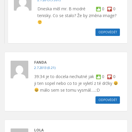
Dneska měl mr. B modré
0
0
tenisky. Co se stalo? Že by změna image?
ODPOVĚDĚT
FANDA
2.7.2013 (0.21)
39:34 je to docela nechutné jak
0
0
ji ten sopel nebo co to je vyletí z té držky
málo sem se tomu vysmál…..:D
ODPOVĚDĚT
LOLA