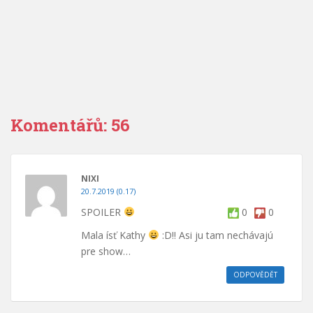
Komentářů: 56
NIXI
20.7.2019 (0.17)
SPOILER
0
0
Mala ísť Kathy
:D!! Asi ju tam nechávajú
pre show…
ODPOVĚDĚT