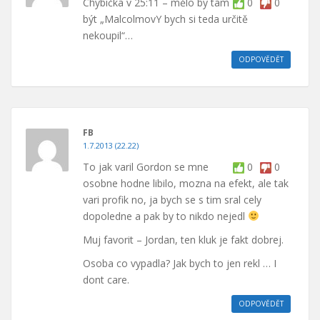
Chybička v 25:11 – mělo by tam
0
0
být „MalcolmovY bych si teda určitě
nekoupil“…
ODPOVĚDĚT
FB
1.7.2013 (22.22)
To jak varil Gordon se mne
0
0
osobne hodne libilo, mozna na efekt, ale tak
vari profik no, ja bych se s tim sral cely
dopoledne a pak by to nikdo nejedl
Muj favorit – Jordan, ten kluk je fakt dobrej.
Osoba co vypadla? Jak bych to jen rekl … I
dont care.
ODPOVĚDĚT