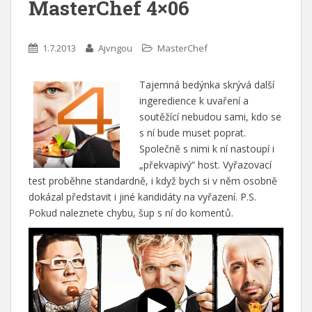
MasterChef 4×06
1.7.2013
Ajvngou
MasterChef
Tajemná bedýnka skrývá další
ingeredience k uvaření a
soutěžící nebudou sami, kdo se
s ní bude muset poprat.
Společně s nimi k ní nastoupí i
„překvapivý“ host. Vyřazovací
test proběhne standardně, i když bych si v něm osobně
dokázal představit i jiné kandidáty na vyřazení. P.S.
Pokud naleznete chybu, šup s ní do komentů.