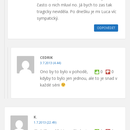
často o nich mluví no. Já bych to zas tak
tragicky neviděla. Po dnešku je mi Luca víc
sympatický.
ODPOVĚDĚT
CEDRIK
3.7.2013 (4.44)
Ono by to bylo v pohodě,
0
0
kdyby to bylo jen jednou, ale to je snad v
každé sérii
K.
1.7.2013 (22.49)