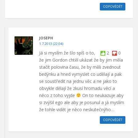
ODPOVĚDĚT
JOSEPH
1.7.2013 (22.04)
Já si myslím že šlo spíš o to,
2
0
že jim Gordon chtěl ukázat že by jim měla
stačit polovina času, že by měli zvednout
bedýnku a hned vymyslet co udělají a pak
se soustředit na jednu věc a ne jako to
obvykle dělají že zkusí hromadu věcí a
něco z toho vyjde
On to neukazuje aby
si zvýšil ego ale aby je posunul a já myslím
že tohle vidět je něco neskutečnýho…
ODPOVĚDĚT