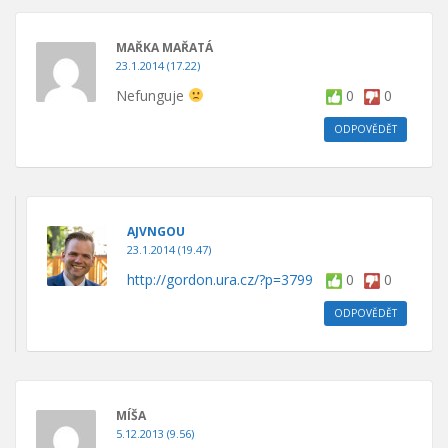
MAŘKA MAŘATÁ
23.1.2014 (17.22)
Nefunguje
0
0
ODPOVĚDĚT
AJVNGOU
23.1.2014 (19.47)
http://gordon.ura.cz/?p=3799
0
0
ODPOVĚDĚT
MÍŠA
5.12.2013 (9.56)