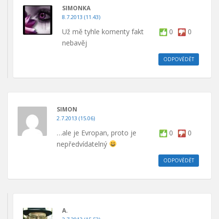
SIMONKA
8.7.2013 (11.43)
Už mě tyhle komenty fakt
0
0
nebavěj
ODPOVĚDĚT
SIMON
2.7.2013 (15.06)
…ale je Evropan, proto je
0
0
nepředvídatelný
ODPOVĚDĚT
A.