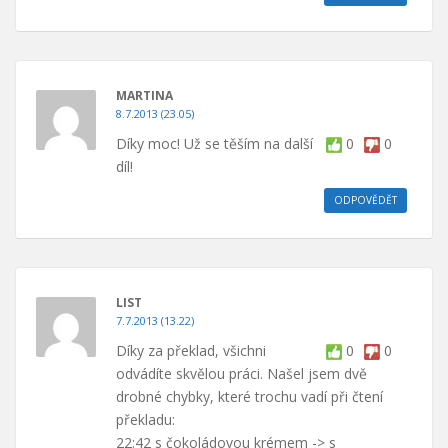
MARTINA
8.7.2013 (23.05)
Díky moc! Už se těším na další
0
0
díl!
ODPOVĚDĚT
LIST
7.7.2013 (13.22)
Díky za překlad, všichni
0
0
odvádíte skvělou práci. Našel jsem dvě
drobné chybky, které trochu vadí při čtení
překladu:
22:42 s čokoládovou krémem -> s