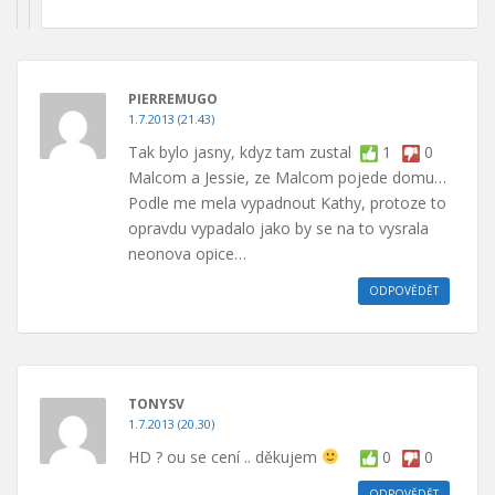
PIERREMUGO
1.7.2013 (21.43)
Tak bylo jasny, kdyz tam zustal
1
0
Malcom a Jessie, ze Malcom pojede domu…
Podle me mela vypadnout Kathy, protoze to
opravdu vypadalo jako by se na to vysrala
neonova opice…
ODPOVĚDĚT
TONYSV
1.7.2013 (20.30)
HD ? ou se cení .. děkujem
0
0
ODPOVĚDĚT