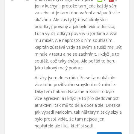
jen v kuchyni, protože tam jede každý sám
za sebe. A je tam toho vaření a nápadů více
ukázáno. Ale zas ty týmové úkoly více
poodkryjí povahy a jak bylo vidno dneska,
Luca využil odkrytí povahy u Jordana a vzal
mu mixér. Ale naprosto s ním souhlasím-
kapitán zůstává vždy za svým a tudíž měl být
minule v testu a ne se zachránit, i když je to
soutěž, což taky chápu. Ale pořád to beru
jako takový malý podraz.
A taky jsem dnes ráda, že se tam ukázalo
více toho pozitivního smyšlení než minule.
Díky těm babám Natashe a Krissi to bylo
více agresivní a i když je to pro sledovanost
atraktivní, tak mě to dělá docela zle. Dneska
jak vypadl Malcolm, tak některým tekly slzy a
bylo prostě vidět, že tam nejsou jen
nepřátelé ale i lidi, kteří si sedli.