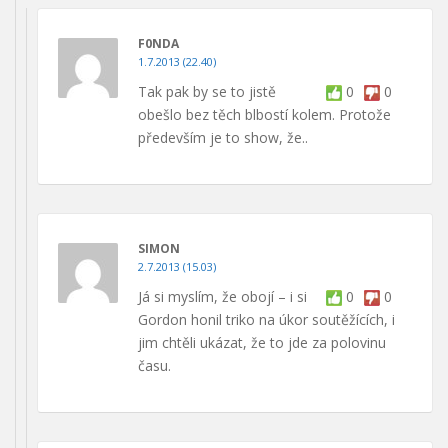
F0NDA
1.7.2013 (22.40)
Tak pak by se to jistě
0
0
obešlo bez těch blbostí kolem. Protože
především je to show, že..
SIMON
2.7.2013 (15.03)
Já si myslím, že obojí – i si
0
0
Gordon honil triko na úkor soutěžících, i
jim chtěli ukázat, že to jde za polovinu
času.