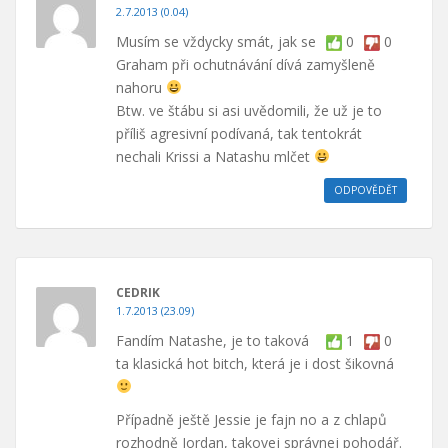
2.7.2013 (0.04)
Musím se vždycky smát, jak se
0
0
Graham při ochutnávání dívá zamyšleně
nahoru
Btw. ve štábu si asi uvědomili, že už je to
příliš agresivní podívaná, tak tentokrát
nechali Krissi a Natashu mlčet
ODPOVĚDĚT
CEDRIK
1.7.2013 (23.09)
Fandím Natashe, je to taková
1
0
ta klasická hot bitch, která je i dost šikovná
Případně ještě Jessie je fajn no a z chlapů
rozhodně Jordan, takovej správnej pohodář.