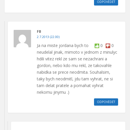
ODPOVĚDĚT
FB
2.7.2013 (22.00)
Ja na miste jordana bych to
0
0
neudelal jinak, mimoto v jednom z minulyc
hdili vitez rekl ze sam se nezachrani a
gordon, nebo kdo mu rekl, ze takovahle
nabidka se prece neodmita. Souhalsim,
taky bych neodmitl, jdu tam vyhrat, ne si
tam delat pratele a pomahat vyhrat
nekomu jinymu .)
ODPOVĚDĚT