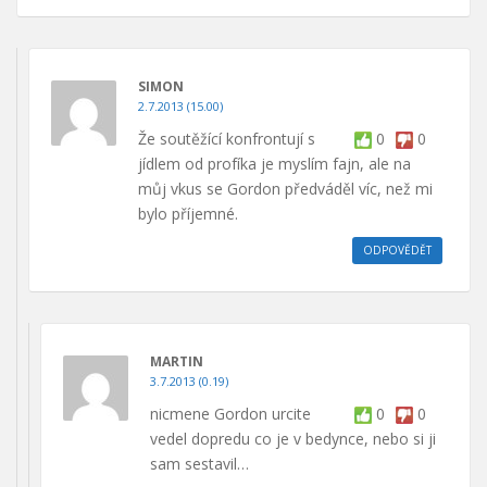
SIMON
2.7.2013 (15.00)
Že soutěžící konfrontují s
0
0
jídlem od profíka je myslím fajn, ale na
můj vkus se Gordon předváděl víc, než mi
bylo příjemné.
ODPOVĚDĚT
MARTIN
3.7.2013 (0.19)
nicmene Gordon urcite
0
0
vedel dopredu co je v bedynce, nebo si ji
sam sestavil…