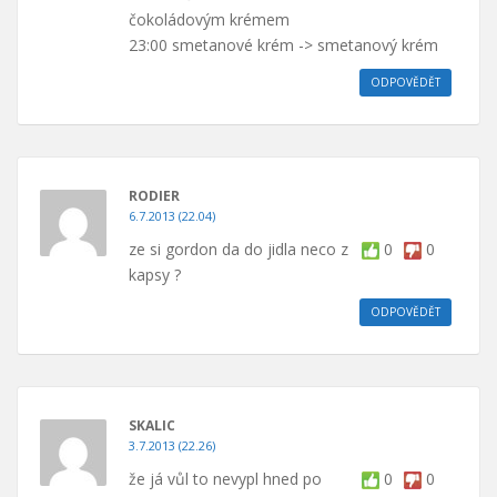
čokoládovým krémem
23:00 smetanové krém -> smetanový krém
ODPOVĚDĚT
RODIER
6.7.2013 (22.04)
ze si gordon da do jidla neco z
0
0
kapsy ?
ODPOVĚDĚT
SKALIC
3.7.2013 (22.26)
že já vůl to nevypl hned po
0
0