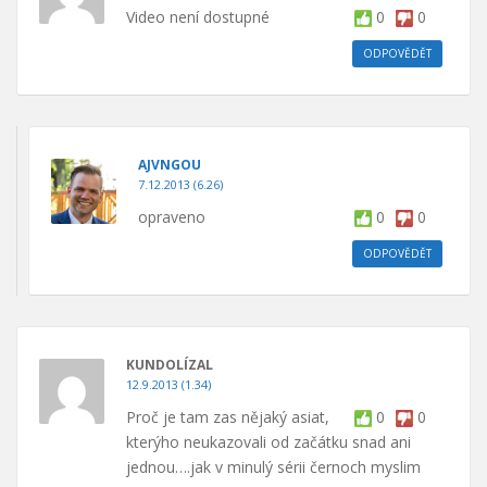
Video není dostupné
0
0
ODPOVĚDĚT
AJVNGOU
7.12.2013 (6.26)
opraveno
0
0
ODPOVĚDĚT
KUNDOLÍZAL
12.9.2013 (1.34)
Proč je tam zas nějaký asiat,
0
0
kterýho neukazovali od začátku snad ani
jednou….jak v minulý sérii černoch myslim