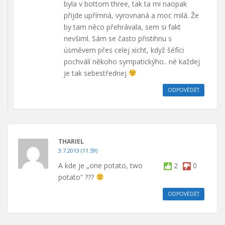
byla v bottom three, tak ta mi naopak
přijde upřímná, vyrovnaná a moc milá. Že
by tam něco přehrávala, sem si fakt
nevšiml. Sám se často přistihnu s
úsměvem přes celej xicht, když šéfíci
pochválí někoho sympatickýho.. né každej
je tak sebestřednej
ODPOVĚDĚT
THARIEL
3.7.2013 (11.59)
A kde je „one potato, two
2
0
potato“ ???
ODPOVĚDĚT