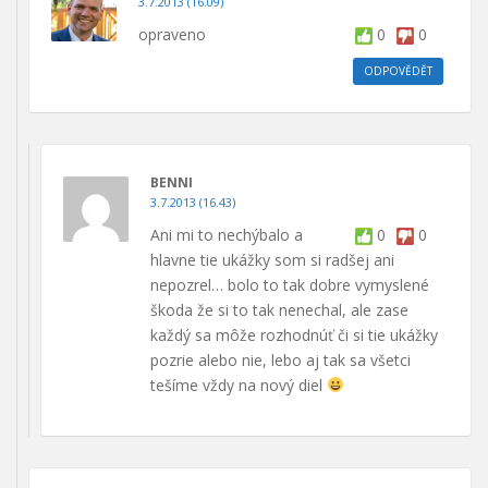
3.7.2013 (16.09)
opraveno
0
0
ODPOVĚDĚT
BENNI
3.7.2013 (16.43)
Ani mi to nechýbalo a
0
0
hlavne tie ukážky som si radšej ani
nepozrel… bolo to tak dobre vymyslené
škoda že si to tak nenechal, ale zase
každý sa môže rozhodnúť či si tie ukážky
pozrie alebo nie, lebo aj tak sa všetci
tešíme vždy na nový diel