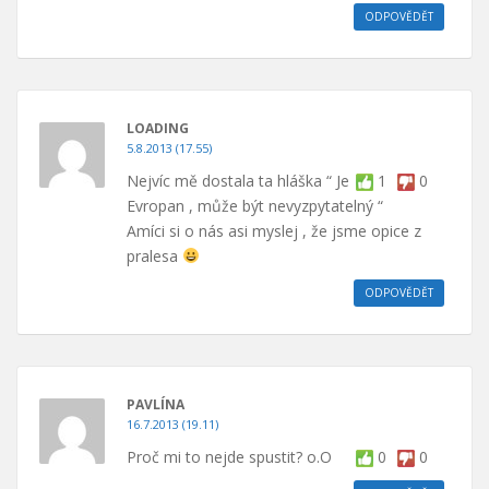
ODPOVĚDĚT
LOADING
5.8.2013 (17.55)
Nejvíc mě dostala ta hláška “ Je
1
0
Evropan , může být nevyzpytatelný “
Amíci si o nás asi myslej , že jsme opice z
pralesa
ODPOVĚDĚT
PAVLÍNA
16.7.2013 (19.11)
Proč mi to nejde spustit? o.O
0
0