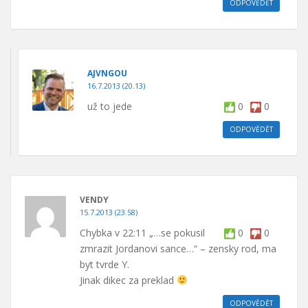
ODPOVĚDĚT
AJVNGOU
16.7.2013 (20.13)
už to jede
0
0
ODPOVĚDĚT
VENDY
15.7.2013 (23.58)
Chybka v 22:11 „…se pokusil
0
0
zmrazit Jordanovi sance…“ – zensky rod, ma
byt tvrde Y.
Jinak dikec za preklad
ODPOVĚDĚT