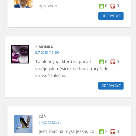
opraveno
0
0
ODPOVĚDĚT
SIMONKA
3.7.2013 (12.50)
Ta blondýna, která se pořád
0
0
směje jak měsíček na hnoji, mi přijde
strašně falešná..
ODPOVĚDĚT
ČÁP
5.7.2013 (2.38)
Jestli máš na mysli Jessie, co
2
0