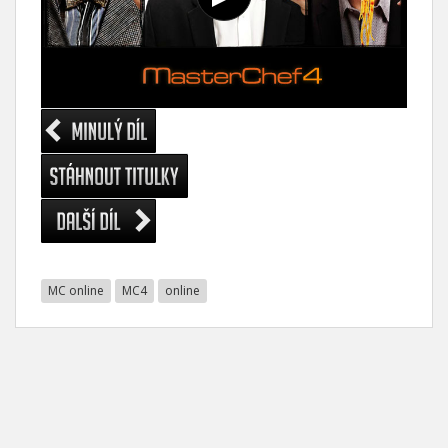
MC online
MC4
online