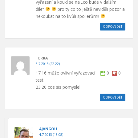
vyřazení a koukl se na „co bude v dalším
díle“
pro ty co to ještě neviděli pozor a
nekoukat na to kvůli spoilerům!!
ODPOVĚDĚT
TERKA
3.7.2013 (22.22)
17:16 může ovlivní vyřazovací
0
0
test
23:20 cos sis pomyslel
ODPOVĚDĚT
AJVNGOU
4.7.2013 (13.08)