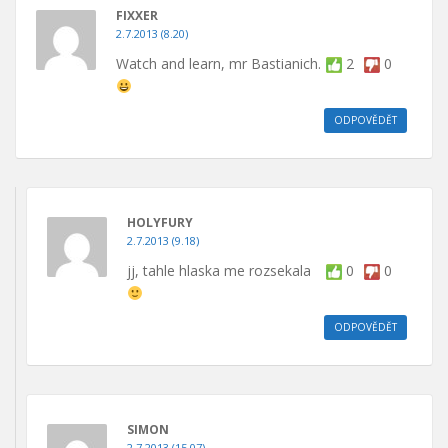
FIXXER
2.7.2013 (8.20)
Watch and learn, mr Bastianich.
2
0
ODPOVĚDĚT
HOLYFURY
2.7.2013 (9.18)
jj, tahle hlaska me rozsekala
0
0
ODPOVĚDĚT
SIMON
2.7.2013 (15.07)