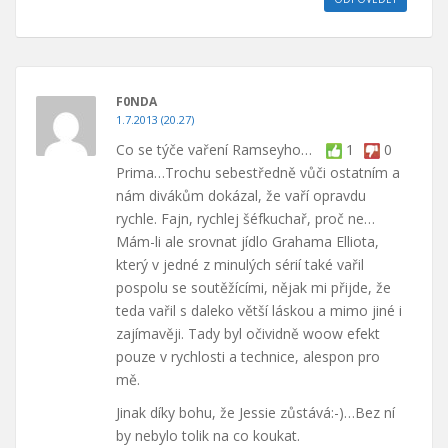
F0NDA
1.7.2013 (20.27)
Co se týče vaření Ramseyho…
1
0
Prima…Trochu sebestředně vůči ostatním a
nám divákům dokázal, že vaří opravdu
rychle. Fajn, rychlej šéfkuchař, proč ne…
Mám-li ale srovnat jídlo Grahama Elliota,
který v jedné z minulých sérií také vařil
pospolu se soutěžícími, nějak mi přijde, že
teda vařil s daleko větší láskou a mimo jiné i
zajímavěji. Tady byl očividně woow efekt
pouze v rychlosti a technice, alespon pro
mě.
Jinak díky bohu, že Jessie zůstává:-)…Bez ní
by nebylo tolik na co koukat.