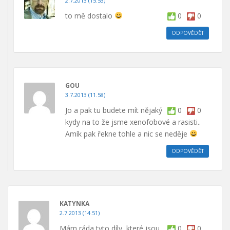
2.7.2013 (15.53)
to mě dostalo
0
0
ODPOVĚDĚT
GOU
3.7.2013 (11.58)
Jo a pak tu budete mít nějaký
0
0
kydy na to že jsme xenofobové a rasisti..
Amík pak řekne tohle a nic se neděje
ODPOVĚDĚT
KATYNKA
2.7.2013 (14.51)
Mám ráda tyto díly, které jsou
0
0