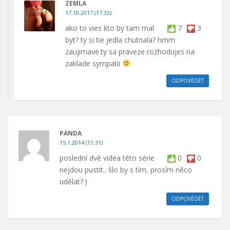
ZEMLA
17.10.2017 (17.33)
ako to vies kto by tam mal
7
3
byt? ty si tie jedla chutnala? hmm
zaujimave.ty sa praveze rozhodujes na
zaklade sympatii
ODPOVĚDĚT
PANDA
15.1.2014 (11.31)
poslední dvě videa této série
0
0
nejdou pustit.. šlo by s tím, prosím něco
udělat?:)
ODPOVĚDĚT