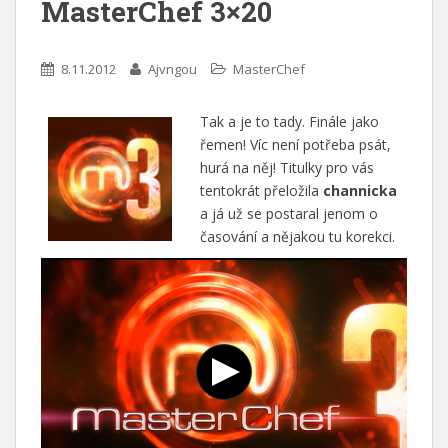
MasterChef 3×20
8.11.2012
Ajvngou
MasterChef
Tak a je to tady. Finále jako
řemen! Víc není potřeba psát,
hurá na něj! Titulky pro vás
tentokrát přeložila
channicka
a já už se postaral jenom o
časování a nějakou tu korekci.