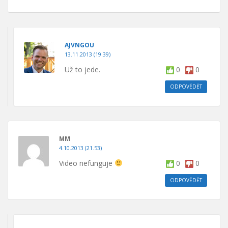
AJVNGOU
13.11.2013 (19.39)
Už to jede.
0
0
ODPOVĚDĚT
MM
4.10.2013 (21.53)
Video nefunguje
0
0
ODPOVĚDĚT