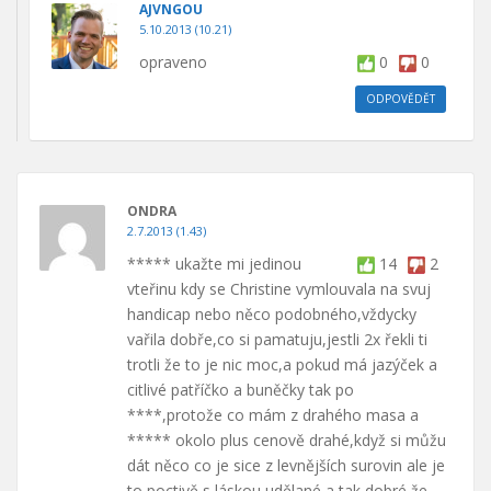
AJVNGOU
5.10.2013 (10.21)
opraveno
0
0
ODPOVĚDĚT
ONDRA
2.7.2013 (1.43)
***** ukažte mi jedinou
14
2
vteřinu kdy se Christine vymlouvala na svuj
handicap nebo něco podobného,vždycky
vařila dobře,co si pamatuju,jestli 2x řekli ti
trotli že to je nic moc,a pokud má jazýček a
citlivé patříčko a buněčky tak po
****,protože co mám z drahého masa a
***** okolo plus cenově drahé,když si můžu
dát něco co je sice z levnějších surovin ale je
to poctivě s láskou udělané a tak dobré,že