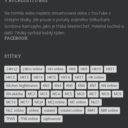
V RYCHLOSTI O NÁS
Na tomhle webu najdete streamovaná videa z YouTube s
českými titulky. Jde pouze o pořady známého šéfkuchaře
Gordona Ramsayho jako je třeba MasterChef, Pekelná kuchně a
další. Titulky vychází každý týden.
FACEBOOK
ŠTÍTKY
24hrs2
24hrs online
HH online
HK8
HK9
HK10
HK11
HK12
HK13
HK14
HK15
HK16
HK17
HK online
Kitchen Nightmares
KN3
KN4
KN5
KN6
KN7
KN online
KN ukázka
MC2
MC3
MC4
MC5
MC6
MC7
MC8
MC9
MC10
MC11
MCJ4
MCJ online
MC online
NLC1
NLC online
online
ostatní
ostatní online
RBR1
RBR online
TFW5
TFW online
zajímavost