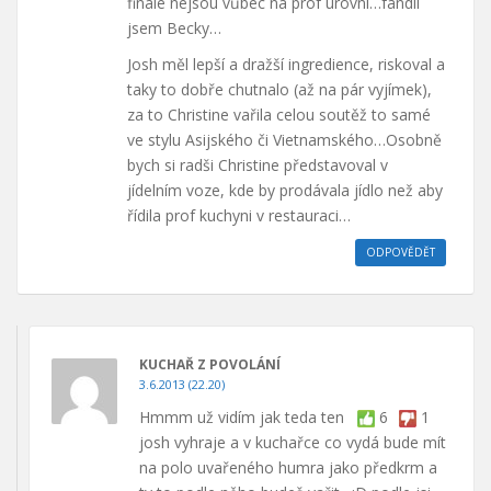
finále nejsou vůbec na prof úrovni…fandil
jsem Becky…
Josh měl lepší a dražší ingredience, riskoval a
taky to dobře chutnalo (až na pár vyjímek),
za to Christine vařila celou soutěž to samé
ve stylu Asijského či Vietnamského…Osobně
bych si radši Christine představoval v
jídelním voze, kde by prodávala jídlo než aby
řídila prof kuchyni v restauraci…
ODPOVĚDĚT
KUCHAŘ Z POVOLÁNÍ
3.6.2013 (22.20)
Hmmm už vidím jak teda ten
6
1
josh vyhraje a v kuchařce co vydá bude mít
na polo uvařeného humra jako předkrm a