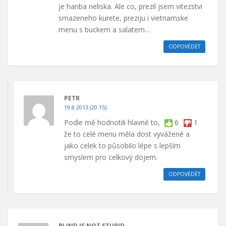
je hanba neliska. Ale co, prezil jsem vitezstvi
smazeneho kurete, preziju i vietnamske
menu s buckem a salatem…
ODPOVĚDĚT
PETR
19.8.2013 (20.15)
Podle mě hodnotili hlavně to,
6
1
že to celé menu měla dost vyvážené a
jako celek to působilo lépe s lepším
smyslem pro celkový dojem.
ODPOVĚDĚT
BLIND IS NOT STUPID