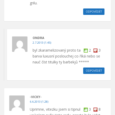
grilu.
ODPOVĚDĚT
ONDRA
2.7.2013 (1.45)
byl zkaramelizovaný proto ta
2
3
barva luxusní poslouchej co říká nebo se
nauč číst titulky ty barbekjů *****
ODPOVĚDĚT
-VICKY-
6.6.2013 (1.28)
Uprimne, vitezku jsem si tipnul
3
8