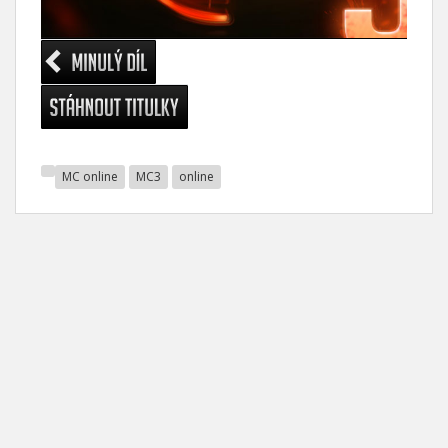
MC online
MC3
online