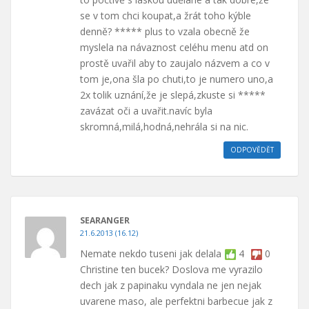
se v tom chci koupat,a žrát toho kýble
denně? ***** plus to vzala obecně že
myslela na návaznost celéhu menu atd on
prostě uvařil aby to zaujalo názvem a co v
tom je,ona šla po chuti,to je numero uno,a
2x tolik uznání,že je slepá,zkuste si *****
zavázat oči a uvařit.navíc byla
skromná,milá,hodná,nehrála si na nic.
ODPOVĚDĚT
SEARANGER
21.6.2013 (16.12)
Nemate nekdo tuseni jak delala
4
0
Christine ten bucek? Doslova me vyrazilo
dech jak z papinaku vyndala ne jen nejak
uvarene maso, ale perfektni barbecue jak z