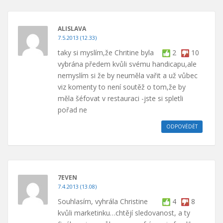
ALISLAVA
7.5.2013 (12.33)
taky si myslím,že Chritine byla
2
10
vybrána předem kvůli svému handicapu,ale
nemyslím si že by neuměla vařit a už vůbec
viz komenty to není soutěž o tom,že by
měla šéfovat v restauraci -jste si spletli
pořad ne
ODPOVĚDĚT
7EVEN
7.4.2013 (13.08)
Souhlasím, vyhrála Christine
4
8
kvůli marketinku…chtějí sledovanost, a ty