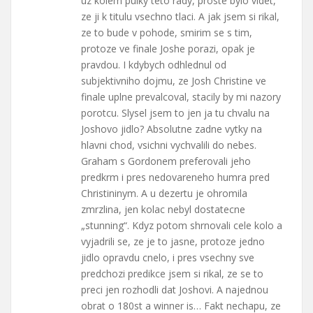
uz kolem pulky teto rady, proste bylo videt,
ze ji k titulu vsechno tlaci. A jak jsem si rikal,
ze to bude v pohode, smirim se s tim,
protoze ve finale Joshe porazi, opak je
pravdou. I kdybych odhlednul od
subjektivniho dojmu, ze Josh Christine ve
finale uplne prevalcoval, stacily by mi nazory
porotcu. Slysel jsem to jen ja tu chvalu na
Joshovo jidlo? Absolutne zadne vytky na
hlavni chod, vsichni vychvalili do nebes.
Graham s Gordonem preferovali jeho
predkrm i pres nedovareneho humra pred
Christininym. A u dezertu je ohromila
zmrzlina, jen kolac nebyl dostatecne
„stunning“. Kdyz potom shrnovali cele kolo a
vyjadrili se, ze je to jasne, protoze jedno
jidlo opravdu cnelo, i pres vsechny sve
predchozi predikce jsem si rikal, ze se to
preci jen rozhodli dat Joshovi. A najednou
obrat o 180st a winner is… Fakt nechapu, ze