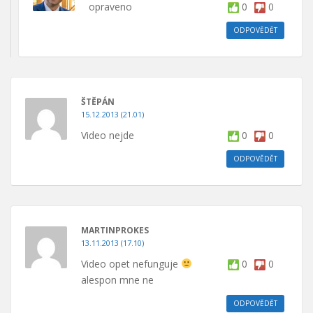
opraveno
0
0
ODPOVĚDĚT
ŠTĚPÁN
15.12.2013 (21.01)
Video nejde
0
0
ODPOVĚDĚT
MARTINPROKES
13.11.2013 (17.10)
Video opet nefunguje
0
0
alespon mne ne
ODPOVĚDĚT