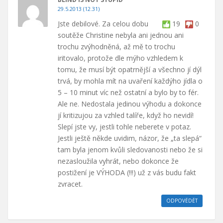
29.5.2013 (12.31)
Jste debilové. Za celou dobu
19
0
soutěže Christine nebyla ani jednou ani
trochu zvýhodněná, až mě to trochu
iritovalo, protože dle mýho vzhledem k
tomu, že musí být opatrnější a všechno jí dýl
trvá, by mohla mít na uvaření každýho jídla o
5 – 10 minut víc než ostatní a bylo by to fér.
Ale ne. Nedostala jedinou výhodu a dokonce
jí kritizujou za vzhled talíře, když ho nevidí!
Slepí jste vy, jestli tohle neberete v potaz.
Jestli ještě někde uvidim, názor, že „ta slepá“
tam byla jenom kvůli sledovanosti nebo že si
nezasloužila vyhrát, nebo dokonce že
postižení je VÝHODA (!!!) už z vás budu fakt
zvracet.
ODPOVĚDĚT