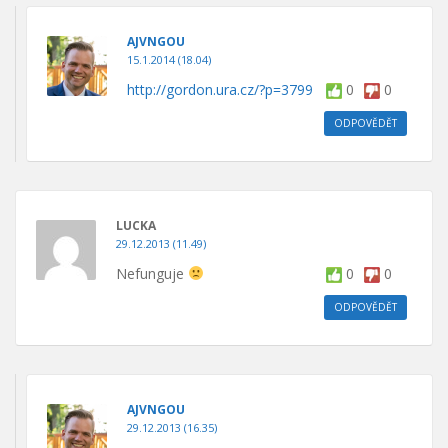
AJVNGOU
15.1.2014 (18.04)
http://gordon.ura.cz/?p=3799
0
0
ODPOVĚDĚT
LUCKA
29.12.2013 (11.49)
Nefunguje
0
0
ODPOVĚDĚT
AJVNGOU
29.12.2013 (16.35)