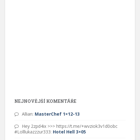
NEJNOVĚJŠÍ KOMENTÁŘE
Allian
:
MasterChef 1×12-13
Hey 2zpd4ix >>> https://t.me/+wvziok3v1d0obc
#Lolllukazzzur333
:
Hotel Hell 3×05