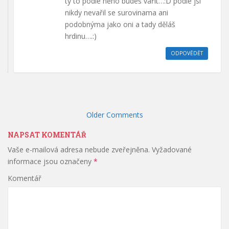
ty to podle něho budeš vařit…:D podle jsi
nikdy nevařil se surovinama ani
podobnýma jako oni a tady děláš
hrdinu….:)
ODPOVĚDĚT
Komentáře
Older Comments
NAPSAT KOMENTÁŘ
Vaše e-mailová adresa nebude zveřejněna.
Vyžadované
informace jsou označeny
*
Komentář