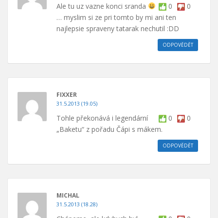
Ale tu uz vazne konci sranda
0
0
… myslim si ze pri tomto by mi ani ten
najlepsie spraveny tatarak nechutil :DD
ODPOVĚDĚT
FIXXER
31.5.2013 (19.05)
Tohle překonává i legendární
0
0
„Baketu“ z pořadu Čápi s mákem.
ODPOVĚDĚT
MICHAL
31.5.2013 (18.28)