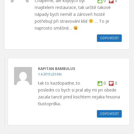
Chápeme, ale kdybych byl
0
0
majitelem restaurace, tak určitě takové
nápady bych neměl a zároveň hosté
potřebují při stravování klid
… To je
naprosto směšné…
ODPOVĚDĚT
KAPITAN BAMBULUS
1.6.2013 (23.06)
tak to kazdopadne..to
0
0
posledni co bych si pral aby mi pri obede
zacala tancit pred ksichtem nejaka hnusna
tlustoprdka..
ODPOVĚDĚT