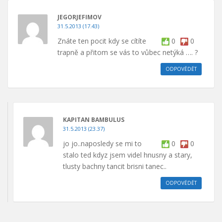
JEGORJEFIMOV
31.5.2013 (17.43)
Znáte ten pocit kdy se cítíte
0
0
trapně a přitom se vás to vůbec netýká …. ?
ODPOVĚDĚT
KAPITAN BAMBULUS
31.5.2013 (23.37)
jo jo..naposledy se mi to
0
0
stalo ted kdyz jsem videl hnusny a stary,
tlusty bachny tancit brisni tanec..
ODPOVĚDĚT