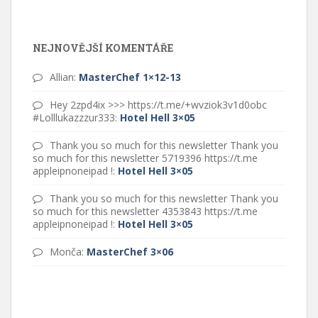
NEJNOVĚJŠÍ KOMENTÁŘE
Allian
:
MasterChef 1×12-13
Hey 2zpd4ix >>> https://t.me/+wvziok3v1d0obc
#Lolllukazzzur333
:
Hotel Hell 3×05
Thank you so much for this newsletter Thank you
so much for this newsletter 5719396 https://t.me
appleipnoneipad !
:
Hotel Hell 3×05
Thank you so much for this newsletter Thank you
so much for this newsletter 4353843 https://t.me
appleipnoneipad !
:
Hotel Hell 3×05
Monča
:
MasterChef 3×06