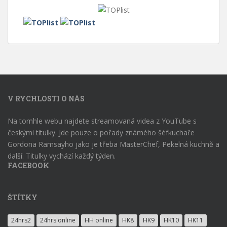
V RYCHLOSTI O NÁS
Na tomhle webu najdete streamovaná videa z YouTube s
českými titulky. Jde pouze o pořady známého šéfkuchaře
Gordona Ramsayho jako je třeba MasterChef, Pekelná kuchně a
další. Titulky vychází každý týden.
FACEBOOK
ŠTÍTKY
24hrs2
24hrs online
HH online
HK8
HK9
HK10
HK11