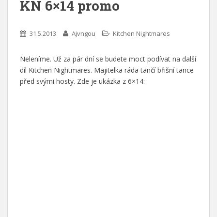
KN 6×14 promo
31.5.2013
Ajvngou
Kitchen Nightmares
Neleníme. Už za pár dní se budete moct podívat na další
díl Kitchen Nightmares. Majitelka ráda tančí břišní tance
před svými hosty. Zde je ukázka z 6×14: