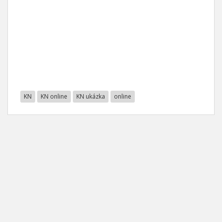
KN
KN online
KN ukázka
online