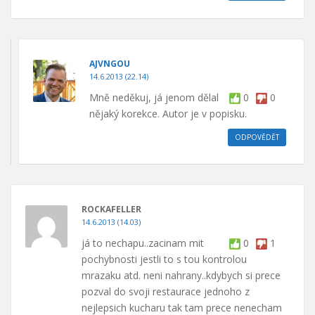
AJVNGOU
14.6.2013 (22.14)
Mně neděkuj, já jenom dělal
0
0
nějaký korekce. Autor je v popisku.
ODPOVĚDĚT
ROCKAFELLER
14.6.2013 (14.03)
já to nechapu..zacinam mit
0
1
pochybnosti jestli to s tou kontrolou
mrazaku atd. neni nahrany..kdybych si prece
pozval do svoji restaurace jednoho z
nejlepsich kucharu tak tam prece nenecham