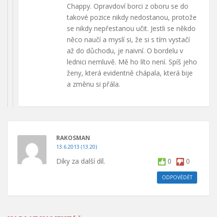
Chappy. Opravdoví borci z oboru se do
takové pozice nikdy nedostanou, protože
se nikdy nepřestanou učit. Jestli se někdo
něco naučí a myslí si, že si s tím vystačí
až do důchodu, je naivní. O bordelu v
lednici nemluvě. Mě ho líto není. Spíš jeho
ženy, která evidentně chápala, která bije
a změnu si přála.
RAKOSMAN
13.6.2013 (13.20)
Díky za další díl.
0
0
ODPOVĚDĚT