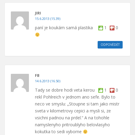
JIRI
15.6.2013 (15.39)
paní je koukám samá plastika
1
0
ODPOVĚDĚT
FB
14.6.2013 (16.50)
Tady se dobre hodi veta kerou
1
0
rekl Pohlreich v jednom ano sefe. Bylo to
neco ve smyslu: „Stoupne si tam jako mistr
sveta v kilometrovy cepici a mysli si, ze
vsichni padnou na prdel.“ A na tohohle
namyslenyho pritroublyho belovlasyho
kokutka to sedi vyborne