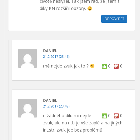
životě neslyšel. Tak jsem rád, že jsem si
díky KN rozšířil obzory.
ODPOVĚDĚT
DANIEL
21.2.2017 (23.46)
mě nejde zvuk jak to ?
0
0
DANIEL
21.2.2017 (23.48)
u žádného dílu mi nejde
0
0
zvuk, ale na ntb je vše zaplé a na jiných
int.str. zvuk jde bez problémů