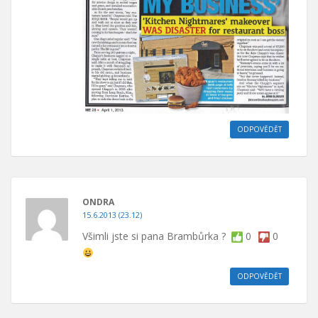
ODPOVĚDĚT
ONDRA
15.6.2013 (23.12)
Všimli jste si pana Brambůrka ?
0
0
ODPOVĚDĚT