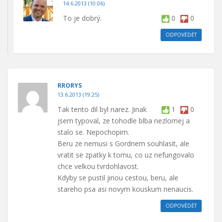
14.6.2013 (10.06)
To je dobrý.
0
0
ODPOVĚDĚT
RRORYS
13.6.2013 (19.25)
Tak tento dil byl narez. Jinak
1
0
jsem typoval, ze tohodle blba nezlomej a
stalo se. Nepochopim.
Beru ze nemusi s Gordnem souhlasit, ale
vratit se zpatky k tomu, co uz nefungovalo
chce velkou tvrdohlavost.
Kdyby se pustil jinou cestou, beru, ale
stareho psa asi novym kouskum nenaucis.
ODPOVĚDĚT