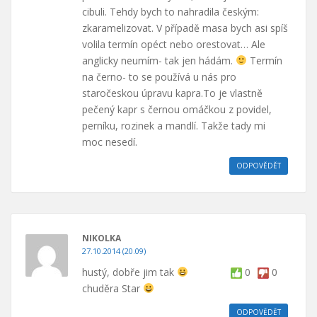
cibuli. Tehdy bych to nahradila českým:
zkaramelizovat. V případě masa bych asi spíš
volila termín opéct nebo orestovat… Ale
anglicky neumím- tak jen hádám.
Termín
na černo- to se používá u nás pro
staročeskou úpravu kapra.To je vlastně
pečený kapr s černou omáčkou z povidel,
perníku, rozinek a mandlí. Takže tady mi
moc nesedí.
ODPOVĚDĚT
NIKOLKA
27.10.2014 (20.09)
hustý, dobře jim tak
0
0
chuděra Star
ODPOVĚDĚT