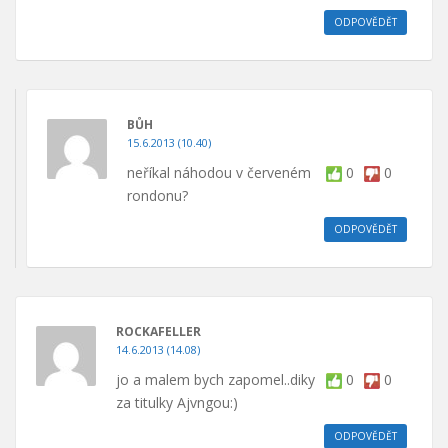
ODPOVĚDĚT
BŮH
15.6.2013 (10.40)
neříkal náhodou v červeném
0
0
rondonu?
ODPOVĚDĚT
ROCKAFELLER
14.6.2013 (14.08)
jo a malem bych zapomel..diky
0
0
za titulky Ajvngou:)
ODPOVĚDĚT