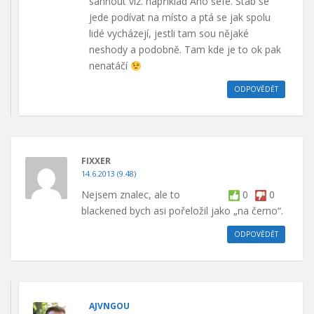
sáhnout viz. například Ano šéfe. Štáb se
jede podívat na místo a ptá se jak spolu
lidé vycházejí, jestli tam sou nějaké
neshody a podobně. Tam kde je to ok pak
nenatáčí
ODPOVĚDĚT
FIXXER
14.6.2013 (9.48)
Nejsem znalec, ale to
0
0
blackened bych asi pořeložil jako „na černo“.
ODPOVĚDĚT
AJVNGOU