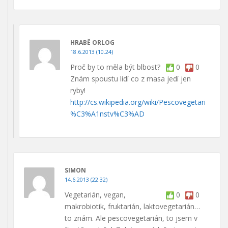
HRABĚ ORLOG
18.6.2013 (10.24)
Proč by to měla být blbost?
0
0
Znám spoustu lidí co z masa jedí jen
ryby!
http://cs.wikipedia.org/wiki/Pescovegetari
%C3%A1nstv%C3%AD
SIMON
14.6.2013 (22.32)
Vegetarián, vegan,
0
0
makrobiotik, fruktarián, laktovegetarián…
to znám. Ale pescovegetarián, to jsem v