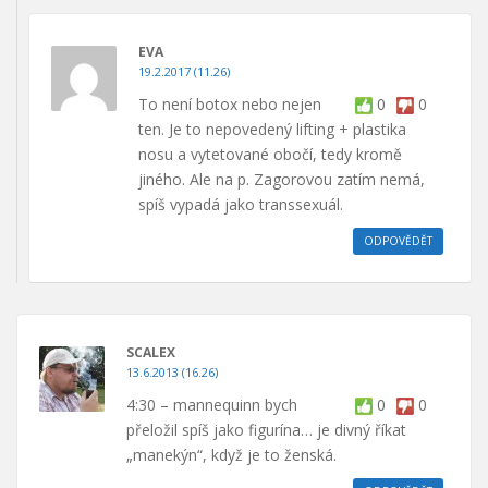
EVA
19.2.2017 (11.26)
To není botox nebo nejen
0
0
ten. Je to nepovedený lifting + plastika
nosu a vytetované obočí, tedy kromě
jiného. Ale na p. Zagorovou zatím nemá,
spíš vypadá jako transsexuál.
ODPOVĚDĚT
SCALEX
13.6.2013 (16.26)
4:30 – mannequinn bych
0
0
přeložil spíš jako figurína… je divný říkat
„manekýn“, když je to ženská.