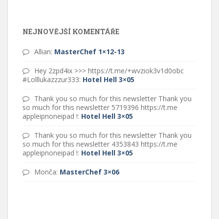
NEJNOVĚJŠÍ KOMENTÁŘE
Allian
:
MasterChef 1×12-13
Hey 2zpd4ix >>> https://t.me/+wvziok3v1d0obc
#Lolllukazzzur333
:
Hotel Hell 3×05
Thank you so much for this newsletter Thank you
so much for this newsletter 5719396 https://t.me
appleipnoneipad !
:
Hotel Hell 3×05
Thank you so much for this newsletter Thank you
so much for this newsletter 4353843 https://t.me
appleipnoneipad !
:
Hotel Hell 3×05
Monča
:
MasterChef 3×06