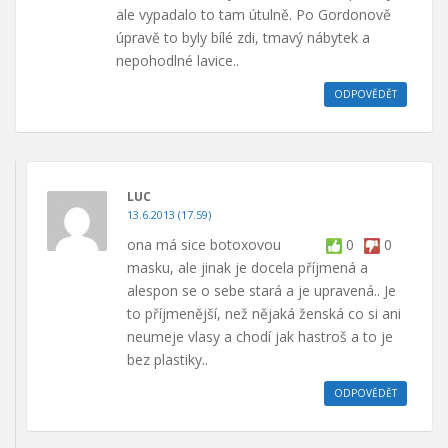
ale vypadalo to tam útulně. Po Gordonově
úpravě to byly bílé zdi, tmavý nábytek a
nepohodlné lavice..
ODPOVĚDĚT
LUC
13.6.2013 (17.59)
ona má sice botoxovou
0
0
masku, ale jinak je docela příjmená a
alespon se o sebe stará a je upravená.. Je
to příjmenější, než nějaká ženská co si ani
neumeje vlasy a chodí jak hastroš a to je
bez plastiky..
ODPOVĚDĚT