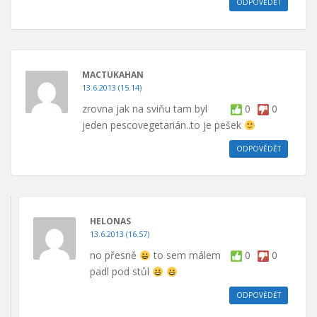
ODPOVĚDĚT
MACTUKAHAN
13.6.2013 (15.14)
zrovna jak na sviňu tam byl
0
0
jeden pescovegetarián..to je pešek
ODPOVĚDĚT
HELONAS
13.6.2013 (16.57)
no přesně
to sem málem
0
0
padl pod stůl
ODPOVĚDĚT