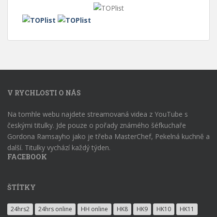
V RYCHLOSTI O NÁS
Na tomhle webu najdete streamovaná videa z YouTube s
českými titulky. Jde pouze o pořady známého šéfkuchaře
Gordona Ramsayho jako je třeba MasterChef, Pekelná kuchně a
další. Titulky vychází každý týden.
FACEBOOK
ŠTÍTKY
24hrs2
24hrs online
HH online
HK8
HK9
HK10
HK11