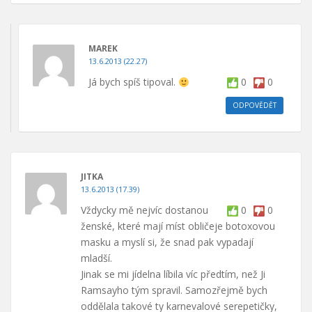
MAREK
13.6.2013 (22.27)
Já bych spíš tipoval.
0
0
ODPOVĚDĚT
JITKA
13.6.2013 (17.39)
Vždycky mě nejvíc dostanou
0
0
ženské, které mají míst obličeje botoxovou
masku a myslí si, že snad pak vypadají
mladší.
Jinak se mi jídelna líbila víc předtím, než Ji
Ramsayho tým spravil. Samozřejmě bych
oddělala takové ty karnevalové serepetičky,