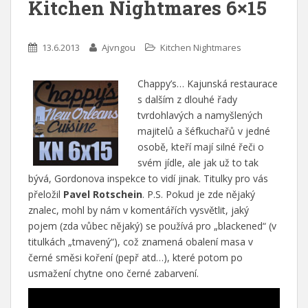
Kitchen Nightmares 6×15
13.6.2013
Ajvngou
Kitchen Nightmares
Chappy’s… Kajunská restaurace
s dalším z dlouhé řady
tvrdohlavých a namyšlených
majitelů a šéfkuchařů v jedné
osobě, kteří mají silné řeči o
svém jídle, ale jak už to tak
bývá, Gordonova inspekce to vidí jinak. Titulky pro vás
přeložil
Pavel Rotschein
. P.S. Pokud je zde nějaký
znalec, mohl by nám v komentářích vysvětlit, jaký
pojem (zda vůbec nějaký) se používá pro „blackened“ (v
titulkách „tmavený“), což znamená obalení masa v
černé směsi koření (pepř atd…), které potom po
usmažení chytne ono černé zabarvení.