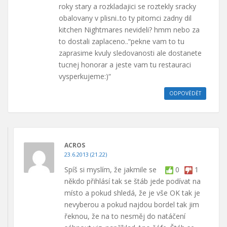
roky stary a rozkladajici se roztekly sracky
obalovany v plisni..to ty pitomci zadny dil
kitchen Nightmares nevideli? hmm nebo za
to dostali zaplaceno..“pekne vam to tu
zaprasime kvuly sledovanosti ale dostanete
tucnej honorar a jeste vam tu restauraci
vysperkujeme:)“
ODPOVĚDĚT
ACROS
23.6.2013 (21.22)
Spíš si myslím, že jakmile se
0
1
někdo přihlásí tak se štáb jede podívat na
místo a pokud shledá, že je vše OK tak je
nevyberou a pokud najdou bordel tak jim
řeknou, že na to nesměj do natáčení