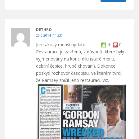
DETHRO
23.3.2014 (14.33)
Jen takový menší update:
4
0
Restaurace je zavřená, z důvodů, které byly
vyjmenovány na konci dílu (staré menu,
debilní čepice, hrubé chování). Dokonce
poskytl rozhovor časopisu, ve kterém tvrdí,
že Ramsey zničil jeho restauraci. Viz.