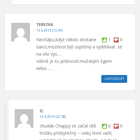
TEREZKA
13.6.2013 (13.39)
Nechápu,když někdo dostane
1
0
šanci,možnost být uspěšný a vydělávat. se
na vše vys….
Vážně je to ješitností.mužským Egem
nebo……
ODPOVĚDĚT
Q.
13.6.2013 (22.58)
chudák Chappy se začal cítit
0
0
trošku přebytečný – celej život vařil,