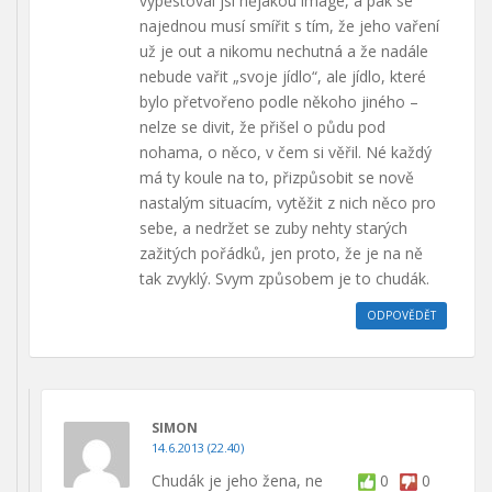
vypěstoval jsi nějakou image, a pak se
najednou musí smířit s tím, že jeho vaření
už je out a nikomu nechutná a že nadále
nebude vařit „svoje jídlo“, ale jídlo, které
bylo přetvořeno podle někoho jiného –
nelze se divit, že přišel o půdu pod
nohama, o něco, v čem si věřil. Né každý
má ty koule na to, přizpůsobit se nově
nastalým situacím, vytěžit z nich něco pro
sebe, a nedržet se zuby nehty starých
zažitých pořádků, jen proto, že je na ně
tak zvyklý. Svym způsobem je to chudák.
ODPOVĚDĚT
SIMON
14.6.2013 (22.40)
Chudák je jeho žena, ne
0
0