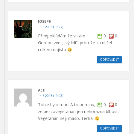
JOSEPH
13.6.2013 (17.27)
Předpokládám že si tam
0
0
Gordon zve „svý lidi“, protože za ní šel
celkem najisto
ODPOVĚDĚT
ACH
14.6.2013 (19.03)
Tohle bylo moc. A to pominu,
0
0
ze pescovegetarian jen nehorazna blbost.
Vegetarian neji maso. Tecka.
ODPOVĚDĚT