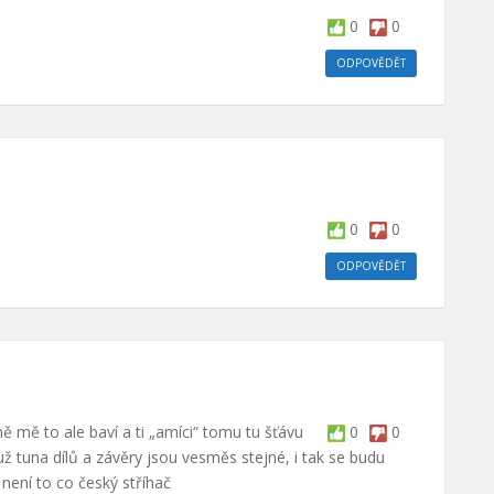
0
0
ODPOVĚDĚT
0
0
ODPOVĚDĚT
ě mě to ale baví a ti „amíci“ tomu tu šťávu
0
0
 tuna dílů a závěry jsou vesměs stejné, i tak se budu
č není to co český stříhač