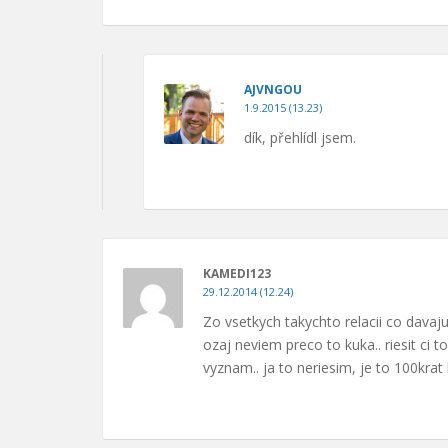
AJVNGOU
1.9.2015 (13.23)
dík, přehlídl jsem.
KAMEDI123
29.12.2014 (12.24)
Zo vsetkych takychto relacii co davaj
ozaj neviem preco to kuka.. riesit c
vyznam.. ja to neriesim, je to 100krat