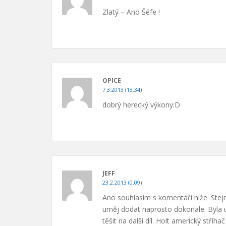
Zlatý – Ano Šéfe !
OPICE
7.3.2013 (13.34)
dobrý herecký výkony:D
JEFF
23.2.2013 (0.09)
Ano souhlasím s komentáři níže. Stejn
uměj dodat naprosto dokonale. Byla už
těšit na další díl. Holt americký stříha