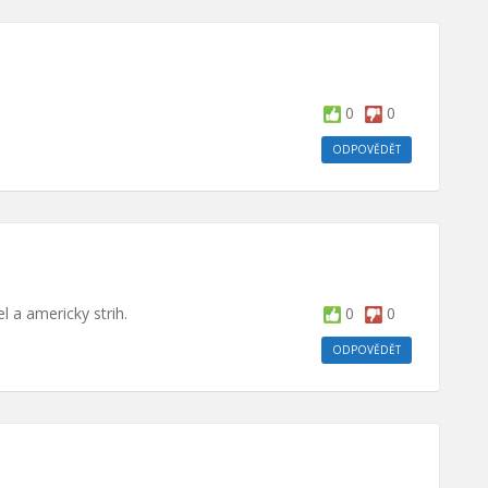
0
0
ODPOVĚDĚT
l a americky strih.
0
0
ODPOVĚDĚT