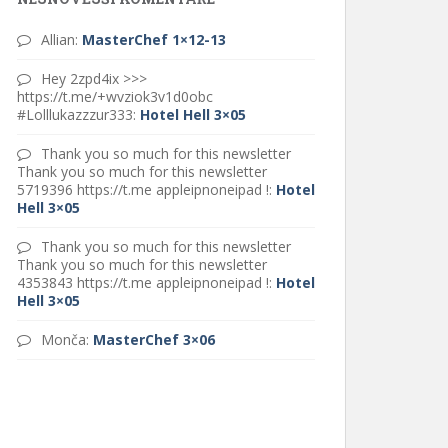
Allian
:
MasterChef 1×12-13
Hey 2zpd4ix >>>
https://t.me/+wvziok3v1d0obc
#Lolllukazzzur333
:
Hotel Hell 3×05
Thank you so much for this newsletter
Thank you so much for this newsletter
5719396 https://t.me appleipnoneipad !
:
Hotel
Hell 3×05
Thank you so much for this newsletter
Thank you so much for this newsletter
4353843 https://t.me appleipnoneipad !
:
Hotel
Hell 3×05
Monča
:
MasterChef 3×06