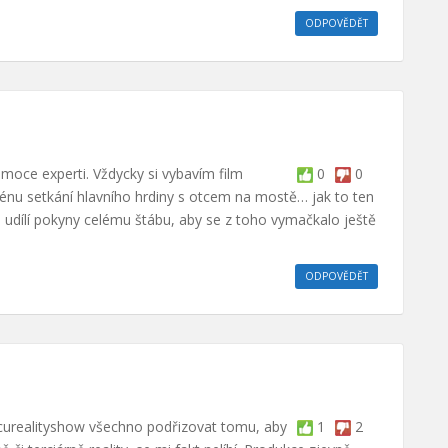
ODPOVĚDĚT
 emoce experti. Vždycky si vybavím film
0
0
u setkání hlavního hrdiny s otcem na mostě… jak to ten
e udílí pokyny celému štábu, aby se z toho vymačkalo ještě
ODPOVĚDĚT
urealityshow všechno podřizovat tomu, aby
1
2