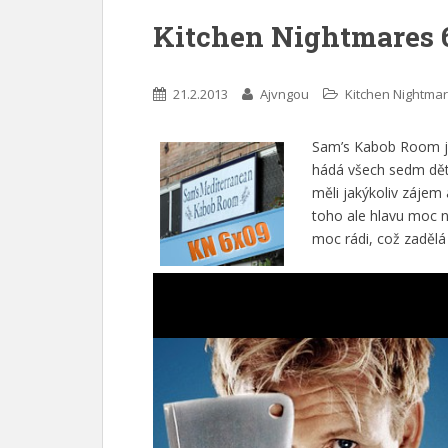
Kitchen Nightmares 
21.2.2013
Ajvngou
Kitchen Nightma
Sam’s Kabob Room je
hádá všech sedm dětí
měli jakýkoliv zájem
toho ale hlavu moc ne
moc rádi, což zadělá 