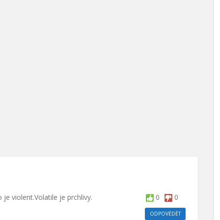
je violent.Volatile je prchlivy.
0
0
ODPOVĚDĚT