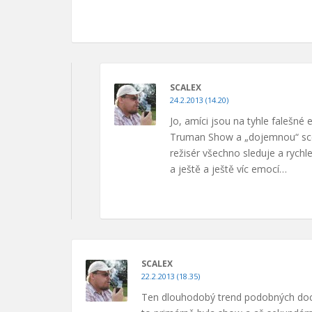
SCALEX
24.2.2013 (14.20)
Jo, amíci jsou na tyhle falešné
Truman Show a „dojemnou“ scén
režisér všechno sleduje a rychl
a ještě a ještě víc emocí…
SCALEX
22.2.2013 (18.35)
Ten dlouhodobý trend podobných doc