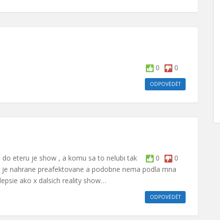
0
0
ODPOVĚDĚT
u do eteru je show , a komu sa to nelubi tak
0
0
i to je nahrane preafektovane a podobne nema podla mna
 lepsie ako x dalsich reality show…
ODPOVĚDĚT