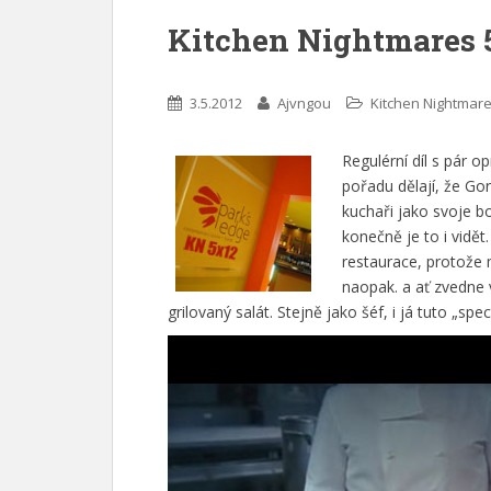
Kitchen Nightmares 
3.5.2012
Ajvngou
Kitchen Nightmar
Regulérní díl s pár 
pořadu dělají, že Go
kuchaři jako svoje bot
konečně je to i vidě
restaurace, protože m
naopak. a ať zvedne 
grilovaný salát. Stejně jako šéf, i já tuto „spec