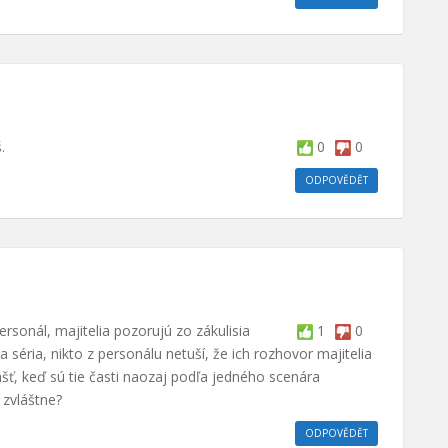
.
0
0
ODPOVĚDĚT
sonál, majitelia pozorujú zo zákulisia
1
0
a séria, nikto z personálu netuší, že ich rozhovor majitelia
šť, keď sú tie časti naozaj podľa jedného scenára
zvláštne?
ODPOVĚDĚT