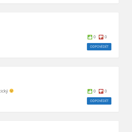
0
0
ODPOVĚDĚT
tický
0
0
ODPOVĚDĚT