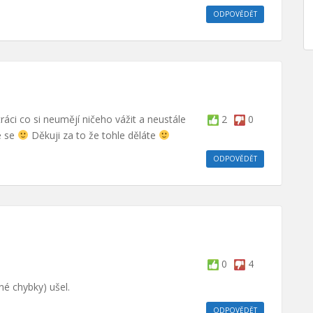
ODPOVĚDĚT
ráci co si neumějí ničeho vážit a neustále
2
0
e se
Děkuji za to že tohle děláte
ODPOVĚDĚT
0
4
bné chybky) ušel.
ODPOVĚDĚT