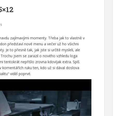
5×12
es
opravdu zajímavými momenty. Třeba jak to vlastně v
rdon představí nové menu a večer už ho všichni
y. Je to přesně tak, jak jste si určitě mysleli, ale
t. Trochu jsem se zarazil o nového vzhledu loga
i tentokrát nepřišlo zrovna kdovíjak extra. Spíš
v komentářích ruku ten, kdo už si dával doslova
ialitu“ viděl poprvé.