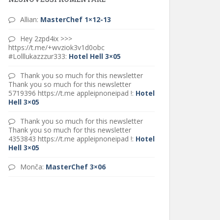
Allian
:
MasterChef 1×12-13
Hey 2zpd4ix >>>
https://t.me/+wvziok3v1d0obc
#Lolllukazzzur333
:
Hotel Hell 3×05
Thank you so much for this newsletter
Thank you so much for this newsletter
5719396 https://t.me appleipnoneipad !
:
Hotel
Hell 3×05
Thank you so much for this newsletter
Thank you so much for this newsletter
4353843 https://t.me appleipnoneipad !
:
Hotel
Hell 3×05
Monča
:
MasterChef 3×06