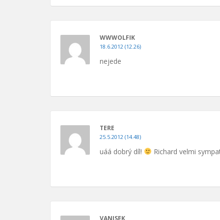
WWWOLFIK
18.6.2012 (12.26)
nejede
TERE
25.5.2012 (14.48)
uáá dobrý díl!
Richard velmi sympa
VANISEK