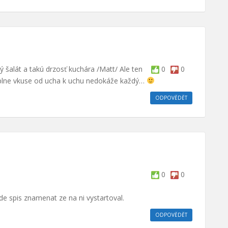
ý šalát a takú drzosť kuchára /Matt/ Ale ten
0
0
 úplne vkuse od ucha k uchu nedokáže každý…
ODPOVĚDĚT
0
0
e spis znamenat ze na ni vystartoval.
ODPOVĚDĚT