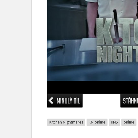
Kitchen Nightmares
KN online
KN5
online