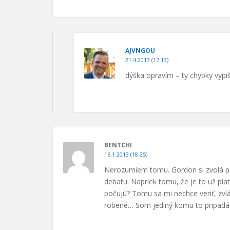
AJVNGOU
21.4.2013 (17.13)
dýška opravím – ty chybky vypiš
BENTCHI
16.1.2013 (18.25)
Nerozumiem tomu. Gordon si zvolá per
debatu. Napriek tomu, že je to už piat
počujú? Tomu sa mi nechce veriť, zvlá
robené… Som jediný komu to pripadá 