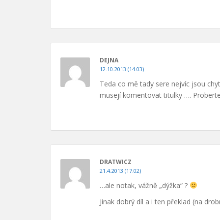
DEJNA
12.10.2013 (14.03)
Teda co mě tady sere nejvíc jsou chyt
musejí komentovat titulky …. Probert
DRATWICZ
21.4.2013 (17.02)
…ale notak, vážně „dýžka“ ?
Jinak dobrý díl a i ten překlad (na dro