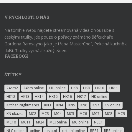
V RYCHLOSTI O NÁS
Na tomhle webu najdete streamovaná videa z YouTube s
českými titulky. Jde pouze o pořady známého šéfkuchaře
Gordona Ramsayho jako je třeba MasterChef, Pekelná kuchně a
další. Titulky vychází každý týden.
FACEBOOK
ŠTÍTKY
24hrs2
24hrs online
HH online
HK8
HK9
HK10
HK11
HK12
HK13
HK14
HK15
HK16
HK17
HK online
Kitchen Nightmares
KN3
KN4
KN5
KN6
KN7
KN online
KN ukázka
MC2
MC3
MC4
MC5
MC6
MC7
MC8
MC9
MC10
MC11
MCJ4
MCJ online
MC online
NLC1
NLC online
online
ostatní
ostatní online
RBR1
RBR online