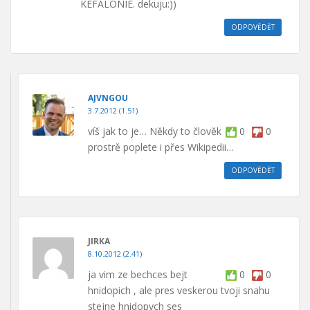
KEFALONIE. dekuju:))
ODPOVĚDĚT
AJVNGOU
3.7.2012 (1.51)
víš jak to je… Někdy to člověk
0
0
prostrě poplete i přes Wikipedii…
ODPOVĚDĚT
JIRKA
8.10.2012 (2.41)
ja vim ze bechces bejt
0
0
hnidopich , ale pres veskerou tvoji snahu
stejne hnidopych ses