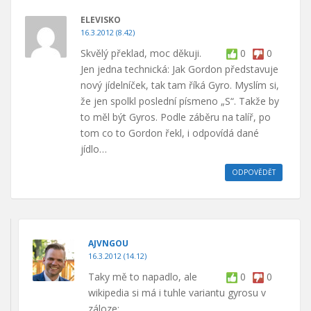
ELEVISKO
16.3.2012 (8.42)
Skvělý překlad, moc děkuji.
0
0
Jen jedna technická: Jak Gordon představuje
nový jídelníček, tak tam říká Gyro. Myslím si,
že jen spolkl poslední písmeno „S“. Takže by
to měl být Gyros. Podle záběru na talíř, po
tom co to Gordon řekl, i odpovídá dané
jídlo…
ODPOVĚDĚT
AJVNGOU
16.3.2012 (14.12)
Taky mě to napadlo, ale
0
0
wikipedia si má i tuhle variantu gyrosu v
záloze: