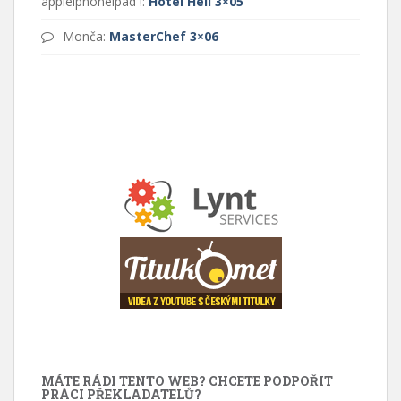
appleipnoneipad !
:
Hotel Hell 3×05
Monča
:
MasterChef 3×06
MÁTE RÁDI TENTO WEB? CHCETE PODPOŘIT
PRÁCI PŘEKLADATELŮ?