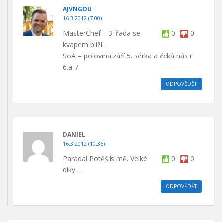
AJVNGOU
16.3.2012 (7.00)
MasterChef – 3. řada se
0
0
kvapem blíží…
SoA – polovina září 5. sérka a čeká nás i
6.a 7.
ODPOVĚDĚT
DANIEL
16.3.2012 (10.35)
Paráda! Potěšils mě. Velké
0
0
díky…
ODPOVĚDĚT