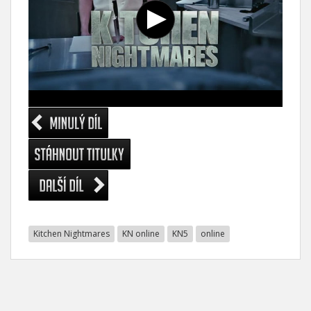
Kitchen Nightmares
KN online
KN5
online