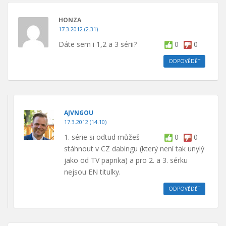
HONZA
17.3.2012 (2.31)
Dáte sem i 1,2 a 3 sérii?
0
0
ODPOVĚDĚT
AJVNGOU
17.3.2012 (14.10)
1. série si odtud můžeš
0
0
stáhnout v CZ dabingu (který není tak unylý
jako od TV paprika) a pro 2. a 3. sérku
nejsou EN titulky.
ODPOVĚDĚT