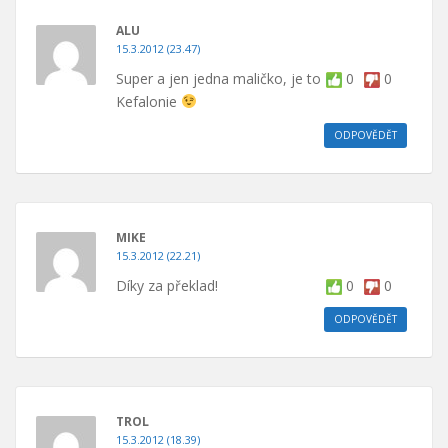
ALU
15.3.2012 (23.47)
Super a jen jedna maličko, je to
0
0
Kefalonie
ODPOVĚDĚT
MIKE
15.3.2012 (22.21)
Díky za překlad!
0
0
ODPOVĚDĚT
TROL
15.3.2012 (18.39)