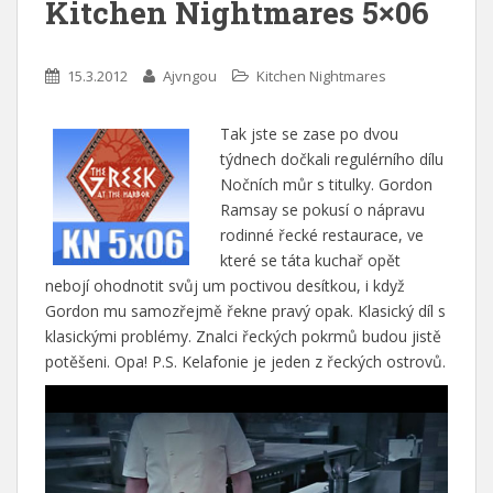
Kitchen Nightmares 5×06
15.3.2012
Ajvngou
Kitchen Nightmares
Tak jste se zase po dvou
týdnech dočkali regulérního dílu
Nočních můr s titulky. Gordon
Ramsay se pokusí o nápravu
rodinné řecké restaurace, ve
které se táta kuchař opět
nebojí ohodnotit svůj um poctivou desítkou, i když
Gordon mu samozřejmě řekne pravý opak. Klasický díl s
klasickými problémy. Znalci řeckých pokrmů budou jistě
potěšeni. Opa! P.S. Kelafonie je jeden z řeckých ostrovů.