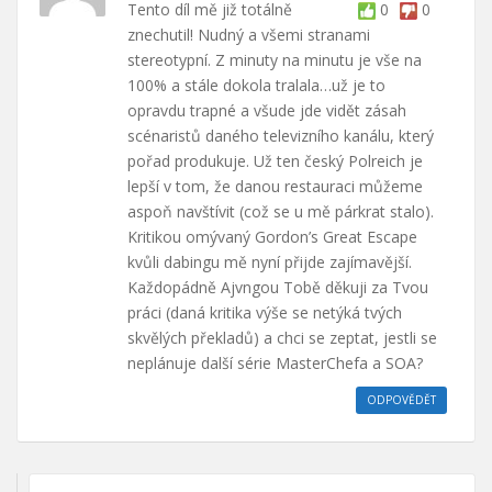
Tento díl mě již totálně
0
0
znechutil! Nudný a všemi stranami
stereotypní. Z minuty na minutu je vše na
100% a stále dokola tralala…už je to
opravdu trapné a všude jde vidět zásah
scénaristů daného televizního kanálu, který
pořad produkuje. Už ten český Polreich je
lepší v tom, že danou restauraci můžeme
aspoň navštívit (což se u mě párkrat stalo).
Kritikou omývaný Gordon’s Great Escape
kvůli dabingu mě nyní přijde zajímavější.
Každopádně Ajvngou Tobě děkuji za Tvou
práci (daná kritika výše se netýká tvých
skvělých překladů) a chci se zeptat, jestli se
neplánuje další série MasterChefa a SOA?
ODPOVĚDĚT