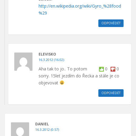
http://en.wikipedia.org/wiki/Gyro_%28food
%29
ODPOVĚDĚT
ELEVISKO
16.3.2012 (16.02)
Aha tak to jo.. To potom
0
0
sorry. 15let jezdím do Řecka a stále je co
objevovat
ODPOVĚDĚT
DANIEL
16.3.2012 (0.57)