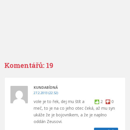
Komentářů: 19
KUNDABÍDNÁ
27.2.2013 (22.52)
vole je to řek, dej mu štít a
2
0
meč, to je na co jeho otec čeká, až mu syn
ukáže že je bojovníkem, a že je naplno
oddán Zeusovi.