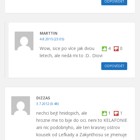
ODPOVĚDĚT
MARTTIN
4.8.2015 (23.05)
Wow, sice po více jak dvou
4
0
letech, ale nedá mi to :D.. Diovi
ODPOVĚDĚT
DIZZAS
3.7.2012 (0.48)
nechci bejt hnidopich, ale
1
1
hrozne me to bije do oci. neni to KELAFONIE
ani nic podobnyho, ale ten krasnej ostrov
kousek od Lefkady a Zakynthosu se jmenuje