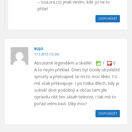
– soa.ura.cz) jinak nevím, kde jsi na to
přišel.
ODPOVĚDĚT
BUJO
17.3.2012 (13.26)
Absolutně legendární a skvělé!
1
0
A to nejen překlad. Dnes byl Gordy obzvláště
sprostý a překvapivě se mi to moc líbilo. Co
mě však překvapuje- i po tolika dílech, kdy je
scénář dost podobný a občas tam jde
opravdu cítit ten zásah televize, i tak mě to
pořád velmi baví. Díky moc!
ODPOVĚDĚT