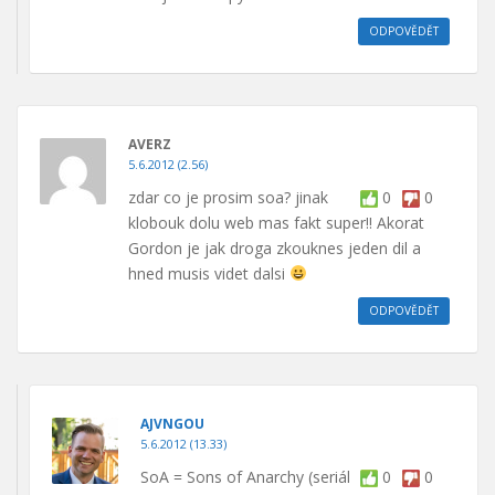
ODPOVĚDĚT
AVERZ
5.6.2012 (2.56)
zdar co je prosim soa? jinak
0
0
klobouk dolu web mas fakt super!! Akorat
Gordon je jak droga zkouknes jeden dil a
hned musis videt dalsi
ODPOVĚDĚT
AJVNGOU
5.6.2012 (13.33)
SoA = Sons of Anarchy (seriál
0
0