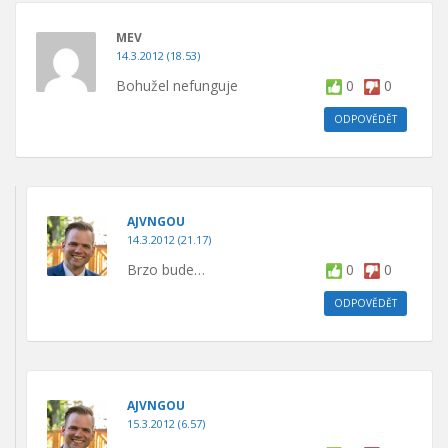
MEV
14.3.2012 (18.53)
Bohužel nefunguje
0
0
ODPOVĚDĚT
AJVNGOU
14.3.2012 (21.17)
Brzo bude…
0
0
ODPOVĚDĚT
AJVNGOU
15.3.2012 (6.57)