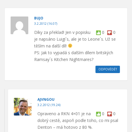
BUJO
3.2.2012 (16.07)
Díky za překlad! Jen v popisku
0
0
je napsáno Luigi´s, ale je to Leone´s. Už se
těším na další díl!
PS: Jak to vypadá s dalším dílem britských
Ramsay´s Kitchen Nightmares?
ODPOVĚDĚT
AJVNGOU
3.2.2012 (19.24)
Opraveno a RKN 4×01 je na
0
0
dobrý cestě, aspoň podle toho, co mi psal
Denton – má hotovo z 80 %.