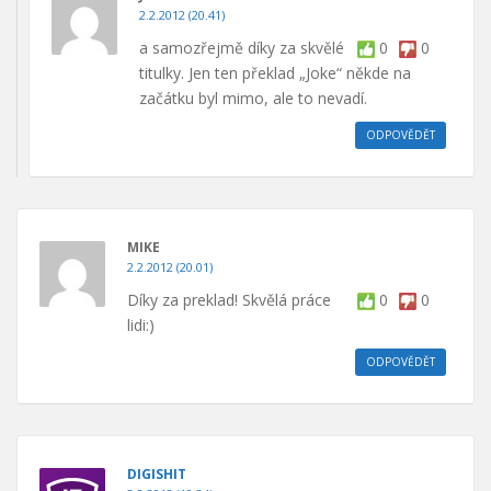
2.2.2012 (20.41)
a samozřejmě díky za skvělé
0
0
titulky. Jen ten překlad „Joke“ někde na
začátku byl mimo, ale to nevadí.
ODPOVĚDĚT
MIKE
2.2.2012 (20.01)
Díky za preklad! Skvělá práce
0
0
lidi:)
ODPOVĚDĚT
DIGISHIT