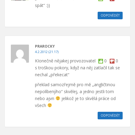
spát“ :))
ODPOVĚDĚT
PRAROCKY
4.2.2012 (21.17)
KIonečně nějakej provozovatel
0
0
s troškou pokory, když na něj zatlačil tak se
nechal „překecat“
překlad samozřejmě pro mě „angličtinou
nepolíbenýho“ skvělej, a jedno jestli tom
nebo ajvn
jelikož je to skvělá práce od
všech
ODPOVĚDĚT