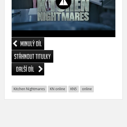
Kitchen Nightmares
KN online
KN5
online