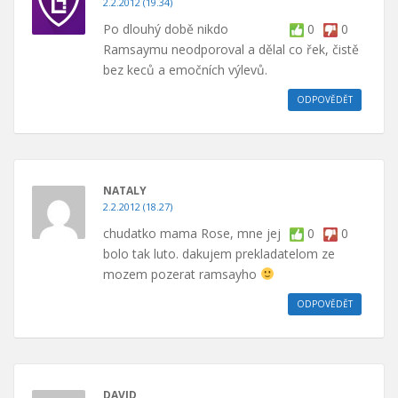
2.2.2012 (19.34)
Po dlouhý době nikdo
0
0
Ramsaymu neodporoval a dělal co řek, čistě
bez keců a emočních výlevů.
ODPOVĚDĚT
NATALY
2.2.2012 (18.27)
chudatko mama Rose, mne jej
0
0
bolo tak luto. dakujem prekladatelom ze
mozem pozerat ramsayho
ODPOVĚDĚT
DAVID