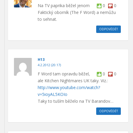
Na TV paprika běžel jenom
0
0
Faktický oborník (The F Word) a nemůžu
to sehnat.
ODPOVĚDĚT
H13
4.2.2012 (20.17)
F Word tam opravdu běžel,
0
0
ale Kitchen Nightmares UK taky. Viz.:
http://www.youtube.com/watch?
v=5ioyAL5KOIo
Taky to tuším běželo na TV Barandov…
ODPOVĚDĚT