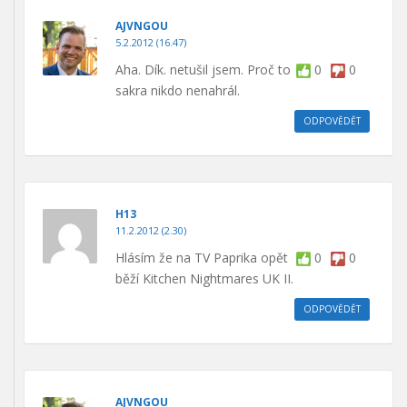
AJVNGOU
5.2.2012 (16.47)
Aha. Dík. netušil jsem. Proč to
0
0
sakra nikdo nenahrál.
ODPOVĚDĚT
H13
11.2.2012 (2.30)
Hlásím že na TV Paprika opět
0
0
běží Kitchen Nightmares UK II.
ODPOVĚDĚT
AJVNGOU