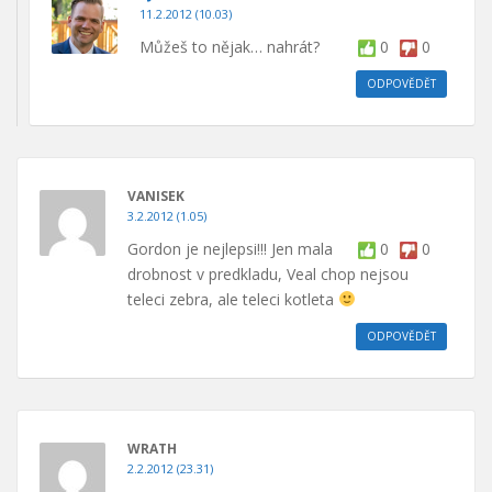
11.2.2012 (10.03)
Můžeš to nějak… nahrát?
0
0
ODPOVĚDĚT
VANISEK
3.2.2012 (1.05)
Gordon je nejlepsi!!! Jen mala
0
0
drobnost v predkladu, Veal chop nejsou
teleci zebra, ale teleci kotleta
ODPOVĚDĚT
WRATH
2.2.2012 (23.31)