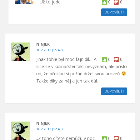
Už to jede.
0
0
ODPOVĚDĚT
NINJER
16.2.2012 (15.47)
Jinak tohle byl moc fajn díl… A
0
0
sice se v kulinářství fakt nevyznám, ale přišlo
mi, že překlad si pořád držel svou úroveň
Takže díky za něj a jen tak dál.
ODPOVĚDĚT
NINJER
16.2.2012 (12.40)
„Z toho dítětě nemůžu v noci
0
0