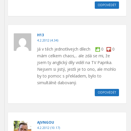
ODPOVĚDĚT
H13
4.2.2012 (4.34)
Já v těch jednotlivejch dílech
0
0
mám celkem chaos,.. ale zdá se mi, že
jsem ty anglický díly viděl na TV Paprika.
Nejsem si jistý, jestli je to ono, ale mohlo
by to pomoc s překladem, bylo to
simultálně dabovaný.
ODPOVĚDĚT
AJVNGOU
4.2.2012 (10.17)