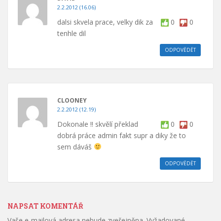
2.2.2012 (16.06)
dalsi skvela prace, velky dik za
0
0
tenhle dil
ODPOVĚDĚT
CLOONEY
2.2.2012 (12.19)
Dokonale !! skvělí překlad
0
0
dobrá práce admin fakt supr a diky že to
sem dáváš
ODPOVĚDĚT
NAPSAT KOMENTÁŘ
Vaše e-mailová adresa nebude zveřejněna.
Vyžadované