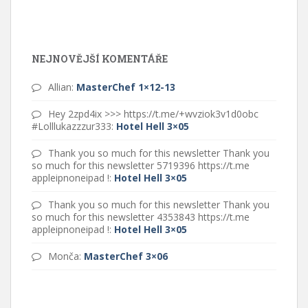
NEJNOVĚJŠÍ KOMENTÁŘE
Allian
:
MasterChef 1×12-13
Hey 2zpd4ix >>> https://t.me/+wvziok3v1d0obc
#Lolllukazzzur333
:
Hotel Hell 3×05
Thank you so much for this newsletter Thank you
so much for this newsletter 5719396 https://t.me
appleipnoneipad !
:
Hotel Hell 3×05
Thank you so much for this newsletter Thank you
so much for this newsletter 4353843 https://t.me
appleipnoneipad !
:
Hotel Hell 3×05
Monča
:
MasterChef 3×06