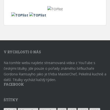
V RYCHLOSTI O NÁS
Na tomhle webu najdete streamovaná videa z YouTube s
českými titulky. Jde pouze o pořady známého šéfkuchaře
Gordona Ramsayho jako je třeba MasterChef, Pekelná kuchně a
další. Titulky vychází každý týden.
FACEBOOK
ŠTÍTKY