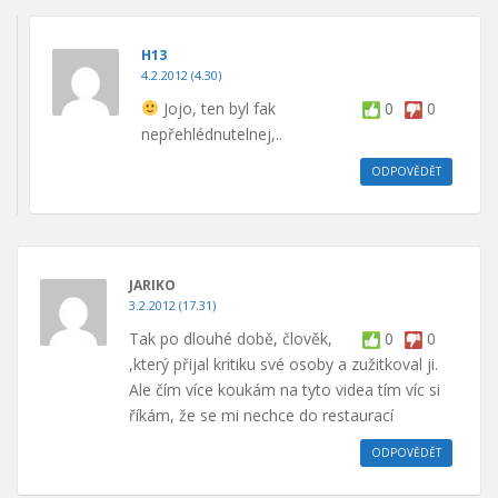
H13
4.2.2012 (4.30)
Jojo, ten byl fak
0
0
nepřehlédnutelnej,..
ODPOVĚDĚT
JARIKO
3.2.2012 (17.31)
Tak po dlouhé době, člověk,
0
0
,který přijal kritiku své osoby a zužitkoval ji.
Ale čím více koukám na tyto videa tím víc si
říkám, že se mi nechce do restaurací
ODPOVĚDĚT