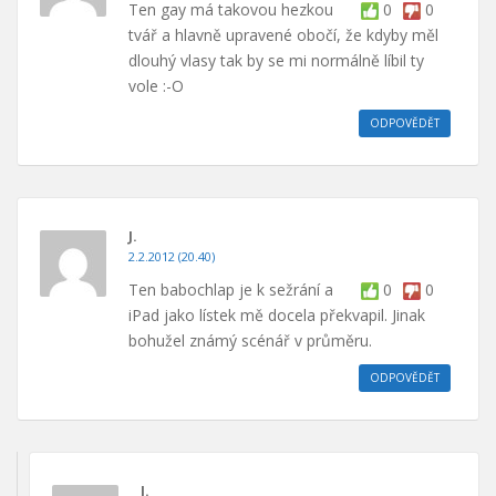
Ten gay má takovou hezkou
0
0
tvář a hlavně upravené obočí, že kdyby měl
dlouhý vlasy tak by se mi normálně líbil ty
vole :-O
ODPOVĚDĚT
J.
2.2.2012 (20.40)
Ten babochlap je k sežrání a
0
0
iPad jako lístek mě docela překvapil. Jinak
bohužel známý scénář v průměru.
ODPOVĚDĚT
J.