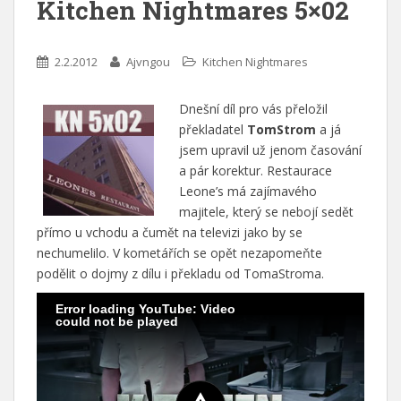
Kitchen Nightmares 5×02
2.2.2012
Ajvngou
Kitchen Nightmares
Dnešní díl pro vás přeložil
překladatel
TomStrom
a já
jsem upravil už jenom časování
a pár korektur. Restaurace
Leone’s má zajímavého
majitele, který se nebojí sedět
přímo u vchodu a čumět na televizi jako by se
nechumelilo. V kometářích se opět nezapomeňte
podělit o dojmy z dílu i překladu od TomaStroma.
Error loading YouTube: Video
could not be played