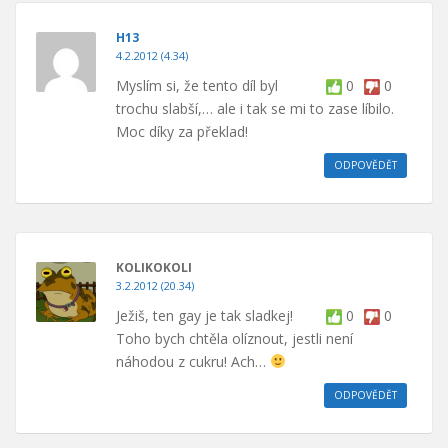
H13
4.2.2012 (4.34)
Myslím si, že tento díl byl
0
0
trochu slabší,… ale i tak se mi to zase líbilo.
Moc díky za překlad!
ODPOVĚDĚT
KOLIKOKOLI
3.2.2012 (20.34)
Ježiš, ten gay je tak sladkej!
0
0
Toho bych chtěla olíznout, jestli není
náhodou z cukru! Ach…
ODPOVĚDĚT