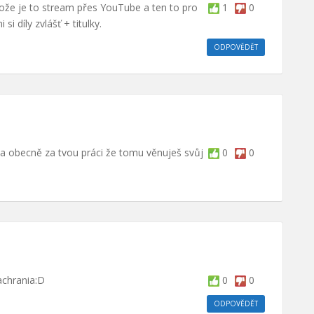
tože je to stream přes YouTube a ten to pro
1
0
si díly zvlášť + titulky.
ODPOVĚDĚT
i a obecně za tvou práci že tomu věnuješ svůj
0
0
achrania:D
0
0
ODPOVĚDĚT