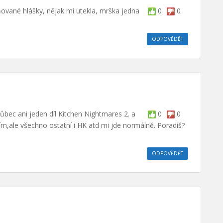
ované hlášky, nějak mi utekla, mrška jedna
0
0
ODPOVĚDĚT
ec ani jeden díl Kitchen Nightmares 2. a
0
0
e tím,ale všechno ostatní i HK atd mi jde normálně. Poradíš?
ODPOVĚDĚT