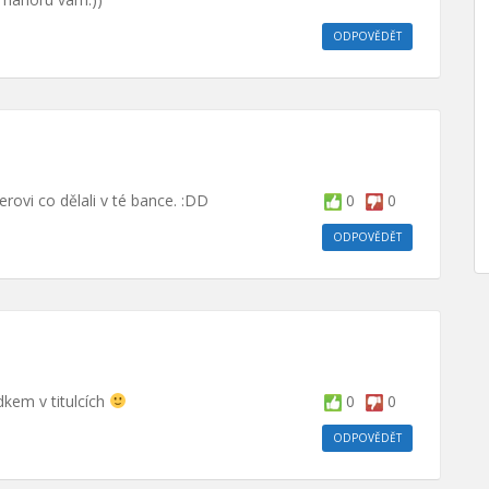
ODPOVĚDĚT
terovi co dělali v té bance. :DD
0
0
ODPOVĚDĚT
kem v titulcích
0
0
ODPOVĚDĚT