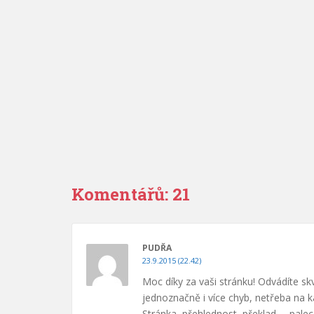
Komentářů: 21
PUDŘA
23.9.2015 (22.42)
Moc díky za vaši stránku! Odvádíte sk
jednoznačně i více chyb, netřeba na k
Stránka, přehlednost, překlad…, pale