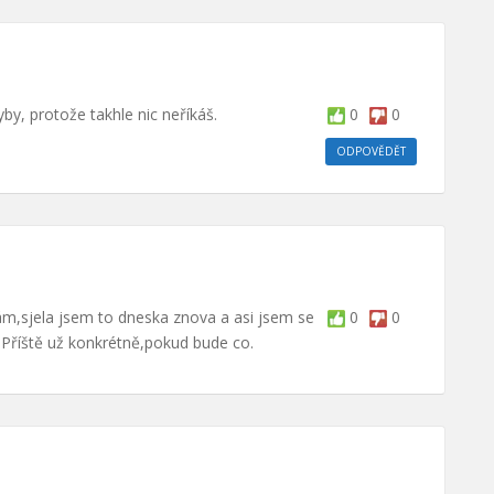
y, protože takhle nic neříkáš.
0
0
ODPOVĚDĚT
m,sjela jsem to dneska znova a asi jsem se
0
0
Příště už konkrétně,pokud bude co.