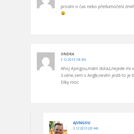
prosím o čas nebo přetlumočení zmiň
ONDRA
3.12.2013 (18.43)
Ahoj Ajvngou,mám dotaz,nejede mi vůb
3.série,sem v Anglii,nevím jestli to j
Díky moc
AJVNGOU
3.12.2013 (20.44)