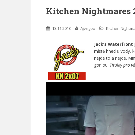
Kitchen Nightmares 
18.11.2013
Ajvngou
Kitchen Nightm
Jack’s Waterfront
j
místě hned u vody, kd
nejde to a nejde. M
gorilou.
Titulky pro v