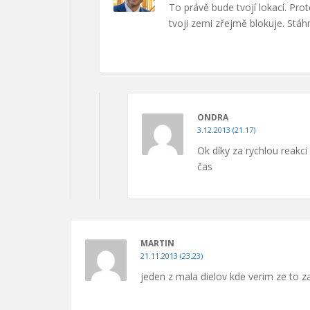
To právě bude tvojí lokací. Pro
tvoji zemi zřejmě blokuje. Stáhni 
ONDRA
3.12.2013 (21.17)
Ok díky za rychlou reakc
čas
MARTIN
21.11.2013 (23.23)
jeden z mala dielov kde verim ze to z