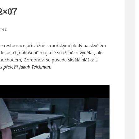
2×07
ares
e restaurace převážně s mořskými plody na skvělém
e se tři „nabušení“ majitelé snaží něco vydělat, ale
imochodem, Gordonovi se povede skvělá hláška s
ás přeložil
Jakub Teichman
.