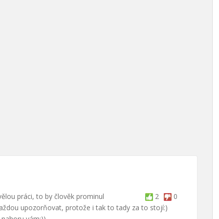
vělou práci, to by člověk prominul
2
0
aždou upozorňovat, protože i tak to tady za to stojí:)
c nahoru vám:))