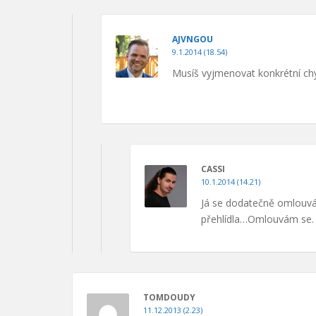
AJVNGOU
9.1.2014 (18.54)
Musíš vyjmenovat konkrétní chyb
CASSI
10.1.2014 (14.21)
Já se dodatečně omlouvá
přehlídla…Omlouvám se. 
TOMDOUDY
11.12.2013 (2.23)