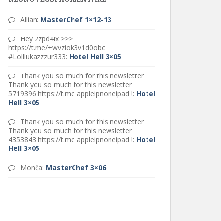
Allian
:
MasterChef 1×12-13
Hey 2zpd4ix >>>
https://t.me/+wvziok3v1d0obc
#Lolllukazzzur333
:
Hotel Hell 3×05
Thank you so much for this newsletter
Thank you so much for this newsletter
5719396 https://t.me appleipnoneipad !
:
Hotel
Hell 3×05
Thank you so much for this newsletter
Thank you so much for this newsletter
4353843 https://t.me appleipnoneipad !
:
Hotel
Hell 3×05
Monča
:
MasterChef 3×06