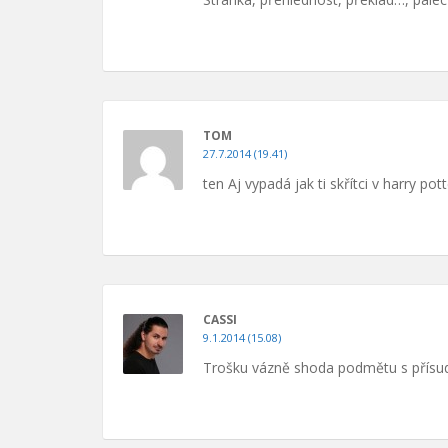
TOM
27.7.2014 (19.41)
ten Aj vypadá jak ti skřítci v harry pot
CASSI
9.1.2014 (15.08)
Trošku vázně shoda podmětu s přísud