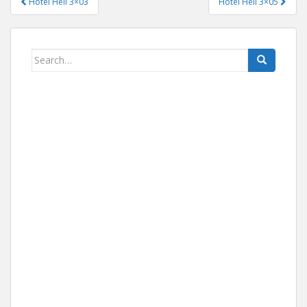
Hotel Hell 3×03
Hotel Hell 3×05
Navigace pro příspěvek
Search for: