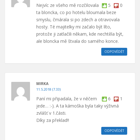
Nejvíc ze všeho mě rozčilovala
5
0
ta bloncka, co po hotelu bloumala beze
smyslu, čmárala si po zdech a otravovala
hosty. Té majitelky mi začalo být líto,
protože ji zatlačili někam, kde nechtěla být,
ale bloncka mě štvala do samého konce.
ODPOVĚDĚT
MIRKA
11.5.2018 (7.33)
Paní mi připadala, že v něčem
6
1
jede… :-). A ta kámoška byla taky výživná
zvlášť v 1.části.
Díky za překlad!!
ODPOVĚDĚT