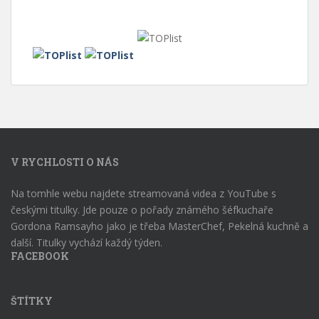
V RYCHLOSTI O NÁS
Na tomhle webu najdete streamovaná videa z YouTube s
českými titulky. Jde pouze o pořady známého šéfkuchaře
Gordona Ramsayho jako je třeba MasterChef, Pekelná kuchně a
další. Titulky vychází každý týden.
FACEBOOK
ŠTÍTKY