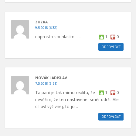
ZUZKA
9.5.2018 (6.32)
naprosto souhlasím……
1
0
ODPOVĚDĚT
NOVÁK LADISLAV
7.5.2018 (9.51)
Ta paní je tak mimo realitu, že
1
0
nevěřím, že ten nastavenej směr udrží. Ale
díl byl výživnej, to jo…
ODPOVĚDĚT