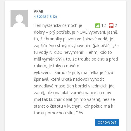
APAJI
4.5.2018 (15.42)
Ten hysterický černoch je
12
2
dobrý – prý potřebuje NOVÉ vybavení. Jasně,
to, že hranolky plavou ve špinavé vodě, je
zapříčiněno starým vybavením (jak pištěl: „že
tu vody NIKDO nevyměnil“ – ehm, kdo to
měl vyměnit???), to, že trouba se čistila před
rokem, je taky o novém
vybavení….Samozřejmě, majitelka je čúza
špinavá, která určitě nedovolí vyhodit
smradlavé maso (ten bordel v lednicích jde
za ní), ale ona platí zaměstnance a co by
měl tak kuchař dělat (mimo vaření), než se
starat o čistotu v kuchyni, kór pokud má k
tomu pomocnou sílu. Děs.
ODPOVĚDĚT