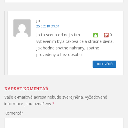
JO
25.5.2018 (19.01)
Jo ta scena od nej s tim
1
0
vybevenim byla takova cela strasne divna,
jak hodne spatne nahrany, spatne
provedeny a bez obsahu..
ODPOVĚDĚT
NAPSAT KOMENTÁŘ
Vaše e-mailová adresa nebude zveřejněna.
Vyžadované
informace jsou označeny
*
Komentář