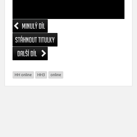
HH online
HH3
online