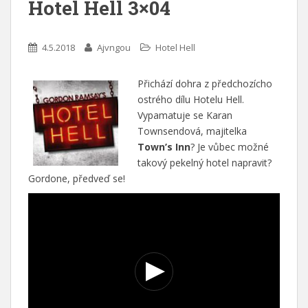
Hotel Hell 3×04
4.5.2018
Ajvngou
Hotel Hell
Přichází dohra z předchozícho
ostrého dílu Hotelu Hell.
Vypamatuje se Karan
Townsendová, majitelka
Town’s Inn
? Je vůbec možné
takový pekelný hotel napravit?
Gordone, předveď se!