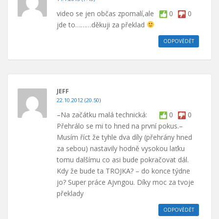
video se jen občas zpomalí,ale
0
0
jde to………děkuji za překlad
ODPOVĚDĚT
JEFF
22.10.2012 (20.50)
–Na začátku malá technická:
0
0
Přehrálo se mi to hned na první pokus.–
Musím říct že tyhle dva díly (přehrány hned
za sebou) nastavily hodně vysokou laťku
tomu dalšímu co asi bude pokračovat dál.
Kdy že bude ta TROJKA? – do konce týdne
jo? Super práce Ajvngou. Díky moc za tvoje
překlady
ODPOVĚDĚT