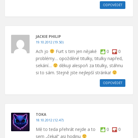
ODPOVĚDĚT
JACKIE PHILIP
19.10.2012 (19.50)
Ach jo
Furt s tim jen nějaké
0
0
problémy… opožděné titulky, titulky napřed,
sekání…
děkuji alespoň za titulky, stáhnu
si to sám. Stejně jste nejlepší stránka!
ODPOVĚDĚT
TOKA
18.10.2012 (12.47)
Mě to teda přehrát nejde a to
0
0
sem „čekal“ asi hodinu