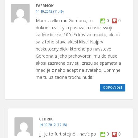
FAFRNOK
14.10.2012 (11.46)
Mam vcelku rad Gordona, tu
0
0
dokonca v istych pasazach nasiel svoju
kadenciu cca. 100 f*ckov za minutu, ale uz
sa z toho stava akesi klise. Najprv
neskutocny dick, ktoreho po navsteve
Gordona a jeho prehovoreni mu do duse
akosi zazracne osvieti, zrazu sa spameta a
hned je z neho adept na svateho. Uprimne
ma tu uz zacina trochu nudit.
ODPOVĚDĚT
CEDRIK
14.10.2012 (17.18)
jj, je to furt stejné .. navíc po
0
0