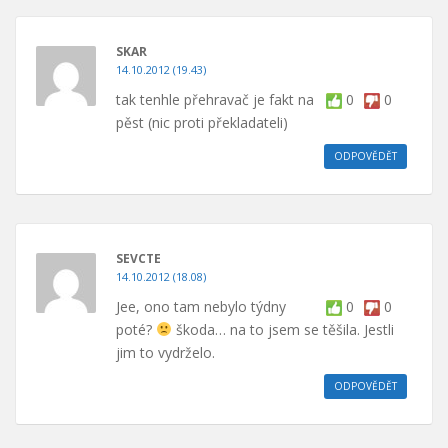
SKAR
14.10.2012 (19.43)
tak tenhle přehravač je fakt na
0
0
pěst (nic proti překladateli)
ODPOVĚDĚT
SEVCTE
14.10.2012 (18.08)
Jee, ono tam nebylo týdny
0
0
poté?
škoda… na to jsem se těšila. Jestli
jim to vydrželo.
ODPOVĚDĚT