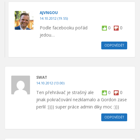
AJVNGOU
14.10.2012 (19.55)
Podle facebooku pořád
0
0
jedou…
ODPOVĚDĚT
SWAT
14.10.2012 (13.00)
Ten přehrávač je strašný ale
0
0
jinak pokračování nezklamalo a Gordon zase
perlil :)))) super práce admin diky moc :)))
ODPOVĚDĚT