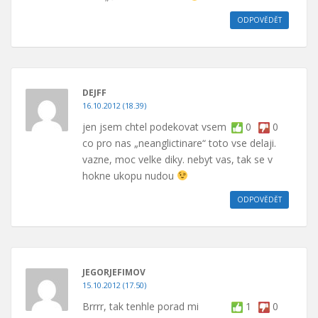
ODPOVĚDĚT
DEJFF
16.10.2012 (18.39)
jen jsem chtel podekovat vsem
0
0
co pro nas „neanglictinare“ toto vse delaji.
vazne, moc velke diky. nebyt vas, tak se v
hokne ukopu nudou
ODPOVĚDĚT
JEGORJEFIMOV
15.10.2012 (17.50)
Brrrr, tak tenhle porad mi
1
0