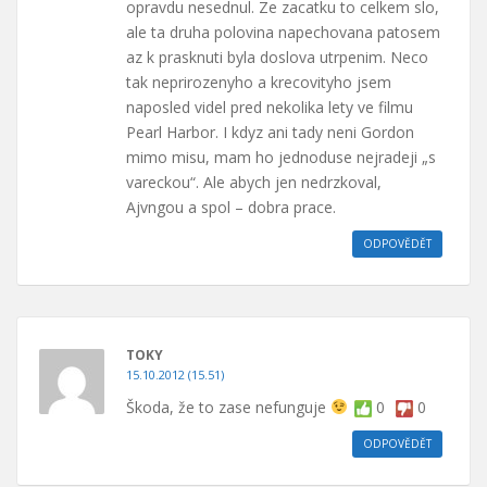
opravdu nesednul. Ze zacatku to celkem slo,
ale ta druha polovina napechovana patosem
az k prasknuti byla doslova utrpenim. Neco
tak neprirozenyho a krecovityho jsem
naposled videl pred nekolika lety ve filmu
Pearl Harbor. I kdyz ani tady neni Gordon
mimo misu, mam ho jednoduse nejradeji „s
vareckou“. Ale abych jen nedrzkoval,
Ajvngou a spol – dobra prace.
ODPOVĚDĚT
TOKY
15.10.2012 (15.51)
Škoda, že to zase nefunguje
0
0
ODPOVĚDĚT