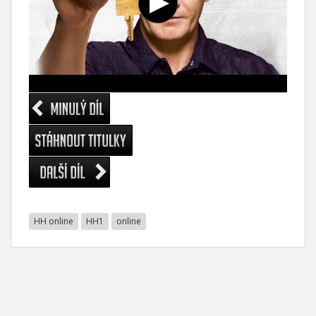
HH online
HH1
online