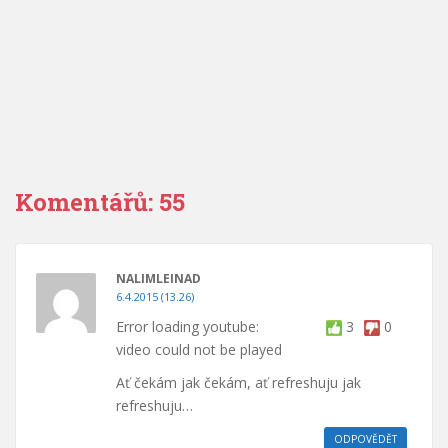
Komentářů: 55
NALIMLEINAD
6.4.2015 (13.26)
Error loading youtube:
3
0
video could not be played
Ať čekám jak čekám, ať refreshuju jak
refreshuju…
ODPOVĚDĚT