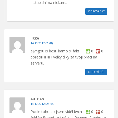
stupidníma nickama.
ODPOVĚDĚT
JIRKA
14.10.2012 (2.28)
ajvngou is best. kamo si fakt
0
0
borec!!!!!!!!!!!!!!! velky diky za tvoji praci na
serveru.
ODPOVĚDĚT
AUTHAN
13.10.2012 (23.55)
Podle toho co jsem viděl bych
0
0
řekl,že Robert má něco s Ryanem.A nebo to