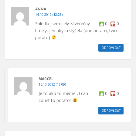
ANNA
14.10.2012 (12.23)
Shlédla jsem celý závěrečný
0
0
titulky, jen abych slyšela (one potato, two
potato)
ODPOVĚDĚT
MARCEL
15.10.2012 (16.09)
Je to ako to meme „I can
0
0
count to potato“
ODPOVĚDĚT