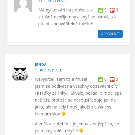
13.10.2012 (19.58)
Mě byl ten Ari na pohled tak
0
0
strašně nepříjemný a když se usmál, tak
působil neuvěřitelně falešně…
ODPOVĚDĚT
JENDA
13.10.2012 (17.51)
Nevydržel jsem to a musel
0
0
jsem se podívat na všechny dosavadní díly
HH (díky za linky!). Skvělej pořad, o moc lepší
než KN, protože se nesoustřeďuje jen na
jídlo, ale na celý hotel jakožto business.
Nemám slov
A znělka Hotel Hell je jedna z nejlepších, co
jsem kdy viděl a slyšel