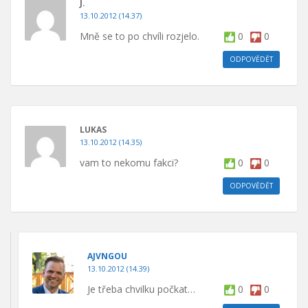
J.
13.10.2012 (14.37)
Mně se to po chvíli rozjelo.
0
0
ODPOVĚDĚT
LUKAS
13.10.2012 (14.35)
vam to nekomu fakci?
0
0
ODPOVĚDĚT
AJVNGOU
13.10.2012 (14.39)
Je třeba chvilku počkat…
0
0