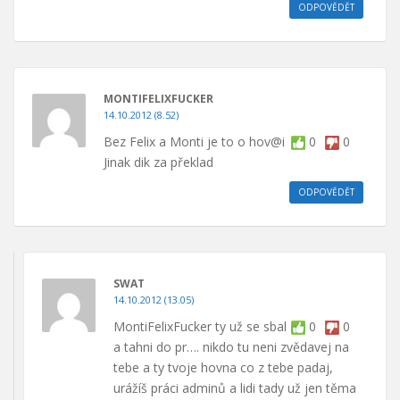
ODPOVĚDĚT
MONTIFELIXFUCKER
14.10.2012 (8.52)
Bez Felix a Monti je to o hov@i
0
0
Jinak dik za překlad
ODPOVĚDĚT
SWAT
14.10.2012 (13.05)
MontiFelixFucker ty už se sbal
0
0
a tahni do pr…. nikdo tu neni zvědavej na
tebe a ty tvoje hovna co z tebe padaj,
urážíš práci adminů a lidi tady už jen těma