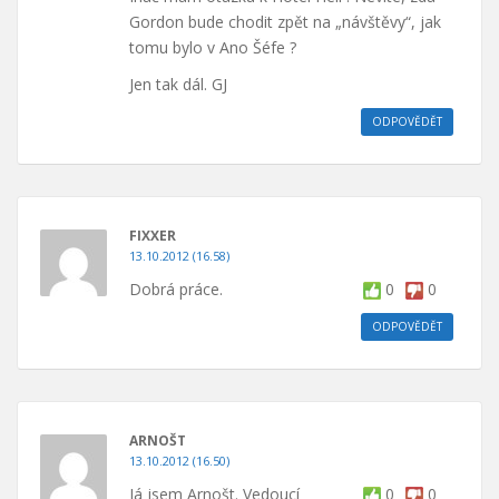
Gordon bude chodit zpět na „návštěvy“, jak
tomu bylo v Ano Šéfe ?
Jen tak dál. GJ
ODPOVĚDĚT
FIXXER
13.10.2012 (16.58)
Dobrá práce.
0
0
ODPOVĚDĚT
ARNOŠT
13.10.2012 (16.50)
Já jsem Arnošt. Vedoucí
0
0