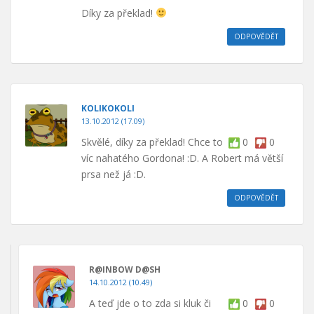
Díky za překlad!
ODPOVĚDĚT
KOLIKOKOLI
13.10.2012 (17.09)
Skvělé, díky za překlad! Chce to
0
0
víc nahatého Gordona! :D. A Robert má větší
prsa než já :D.
ODPOVĚDĚT
R@INBOW D@SH
14.10.2012 (10.49)
A teď jde o to zda si kluk či
0
0