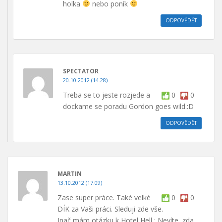
holka
nebo poník
ODPOVĚDĚT
SPECTATOR
20.10.2012 (14.28)
Treba se to jeste rozjede a
0
0
dockame se poradu Gordon goes wild.:D
ODPOVĚDĚT
MARTIN
13.10.2012 (17.09)
Zase super práce. Také velké
0
0
DÍK za Vaši práci. Sleduji zde vše.
Inač mám otázku k Hotel Hell : Nevíte, zda