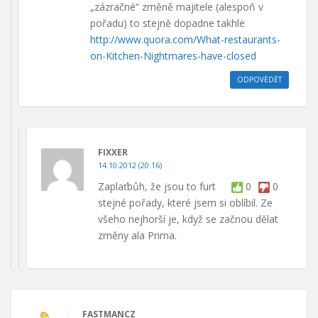
„zázračné“ změně majitele (alespoň v
pořadu) to stejně dopadne takhle
http://www.quora.com/What-restaurants-
on-Kitchen-Nightmares-have-closed
ODPOVĚDĚT
FIXXER
14.10.2012 (20.16)
Zaplaťbůh, že jsou to furt
0
0
stejné pořady, které jsem si oblíbil. Ze
všeho nejhorší je, když se začnou dělat
změny ala Prima.
FASTMANCZ