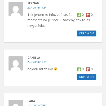
SEZNAM
22.4.2014 (19.54)
Tak jenom ro info, zdá se, že
0
0
momentálně je hotel uzavřený, tak to asi
nevydrželo…
ODPOVĚDĚT
DANIELA
22.7.2013 (13.41)
nejdou mi titulky
0
0
ODPOVĚDĚT
LADA
14.1.2013 (7.43)