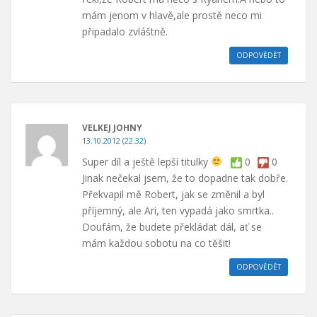
mám jenom v hlavě,ale prostě neco mi
připadalo zvláštně.
ODPOVĚDĚT
VELKEJ JOHNY
13.10.2012 (22.32)
Super díl a ještě lepší titulky
0
0
Jinak nečekal jsem, že to dopadne tak dobře.
Překvapil mě Robert, jak se změnil a byl
příjemný, ale Ari, ten vypadá jako smrtka..
Doufám, že budete překládat dál, ať se
mám každou sobotu na co těšit!
ODPOVĚDĚT