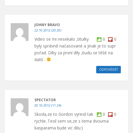
JOHNY BRAVO
22.10.2012 (20.20)
Video se mi nesekalo ,titulky
0
0
byly správně načasované a jinak je to supr
pořad. Díky za první díly ,budu se těšit na
další .
ODPOVĚDĚT
SPECTATOR
20.10.2012 (11.24)
Skoda,ze to Gordon vyresil tak
0
0
rychle..Tesil sem se,ze s tema dvouma
kasparama bude vic dilu:)