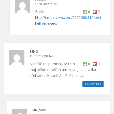
13.10.2012 (23.05)
Bude.
0
0
http://insidetv.ew.com/2012/08/31/hotel-
hell-renewed/
ESNO
13.10.2012 (18.14)
Nemůžu si pomoct,ale těm
0
0
majitelům nevěřim ani slovo.Jedna velká
přetvářka..Hlavně Ari..Pošahanci..
ODPOVĚDĚT
SIN_SIOB