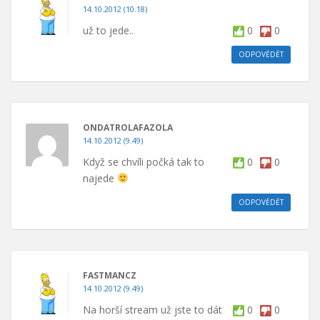
14.10.2012 (10.18)
už to jede..
0
0
ODPOVĚDĚT
ONDATROLAFAZOLA
14.10.2012 (9.49)
Když se chvíli počká tak to
0
0
najede
ODPOVĚDĚT
FASTMANCZ
14.10.2012 (9.49)
Na horší stream už jste to dát
0
0