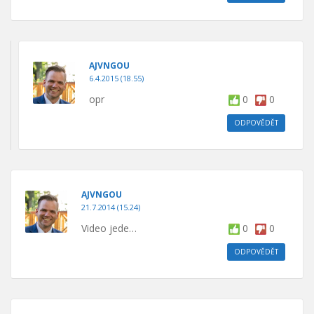
AJVNGOU
6.4.2015 (18.55)
opr
0
0
ODPOVĚDĚT
AJVNGOU
21.7.2014 (15.24)
Video jede…
0
0
ODPOVĚDĚT