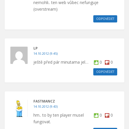
nemohli.. ten web vůbec nefunguje
(overstream)
ODPOVĚDĚT
LP
14.10.2012 (9.45)
ještě před pár minutama jel…
0
0
ODPOVĚDĚT
FASTMANCZ
14.10.2012 (9.43)
hm.. to by ten player musel
0
0
fungovat.