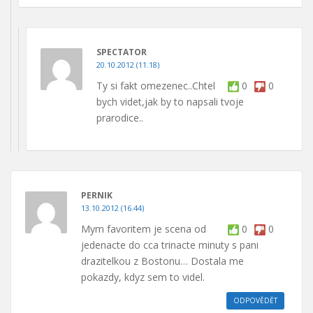
SPECTATOR
20.10.2012 (11.18)
Ty si fakt omezenec..Chtel
0
0
bych videt,jak by to napsali tvoje
prarodice..
PERNIK
13.10.2012 (16.44)
Mym favoritem je scena od
0
0
jedenacte do cca trinacte minuty s pani
drazitelkou z Bostonu… Dostala me
pokazdy, kdyz sem to videl.
ODPOVĚDĚT