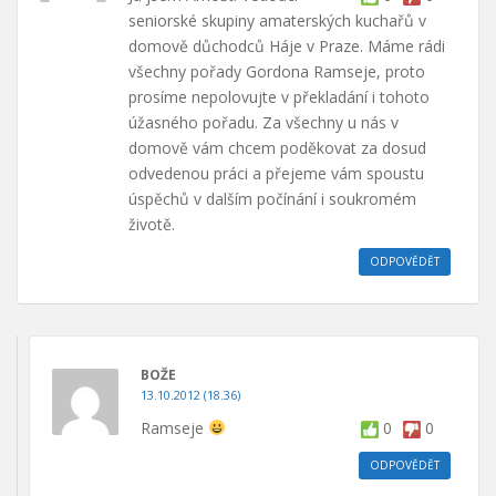
seniorské skupiny amaterských kuchařů v
domově důchodců Háje v Praze. Máme rádi
všechny pořady Gordona Ramseje, proto
prosíme nepolovujte v překladání i tohoto
úžasného pořadu. Za všechny u nás v
domově vám chcem poděkovat za dosud
odvedenou práci a přejeme vám spoustu
úspěchů v dalším počínání i soukromém
životě.
ODPOVĚDĚT
BOŽE
13.10.2012 (18.36)
Ramseje
0
0
ODPOVĚDĚT