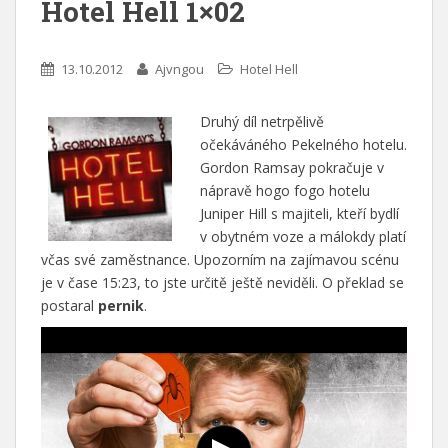
Hotel Hell 1×02
13.10.2012
Ajvngou
Hotel Hell
Druhý díl netrpělivě
očekáváného Pekelného hotelu.
Gordon Ramsay pokračuje v
nápravě hogo fogo hotelu
Juniper Hill s majiteli, kteří bydlí
v obytném voze a málokdy platí
včas své zaměstnance. Upozorním na zajímavou scénu
je v čase 15:23, to jste určitě ještě neviděli. O překlad se
postaral
pernik
.