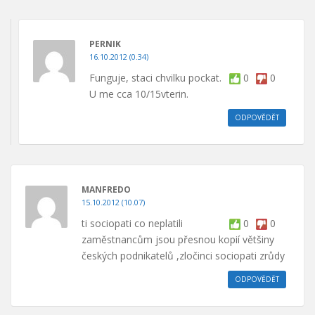
PERNIK
16.10.2012 (0.34)
Funguje, staci chvilku pockat.
0
0
U me cca 10/15vterin.
ODPOVĚDĚT
MANFREDO
15.10.2012 (10.07)
ti sociopati co neplatili
0
0
zaměstnancům jsou přesnou kopií většiny
českých podnikatelů ,zločinci sociopati zrůdy
ODPOVĚDĚT