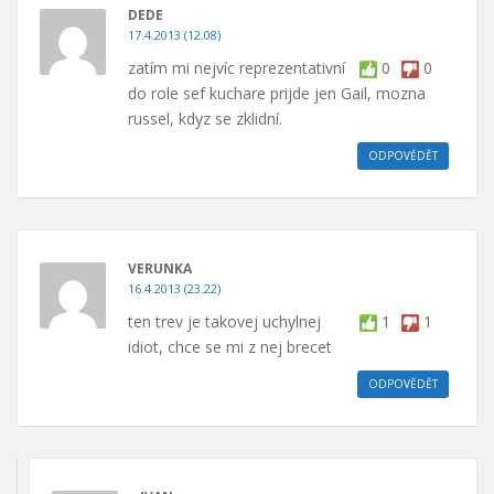
DEDE
17.4.2013 (12.08)
zatím mi nejvíc reprezentativní
0
0
do role sef kuchare prijde jen Gail, mozna
russel, kdyz se zklidní.
ODPOVĚDĚT
VERUNKA
16.4.2013 (23.22)
ten trev je takovej uchylnej
1
1
idiot, chce se mi z nej brecet
ODPOVĚDĚT