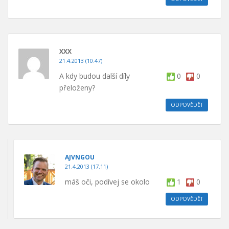
XXX
21.4.2013 (10.47)
A kdy budou další díly
0
0
přeloženy?
ODPOVĚDĚT
AJVNGOU
21.4.2013 (17.11)
máš oči, podívej se okolo
1
0
ODPOVĚDĚT