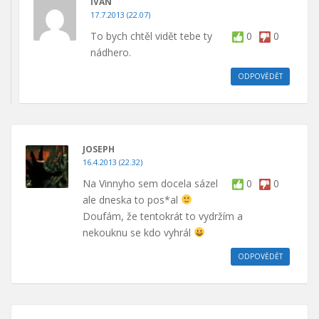
IVAN
17.7.2013 (22.07)
To bych chtěl vidět tebe ty
0
0
nádhero.
ODPOVĚDĚT
JOSEPH
16.4.2013 (22.32)
Na Vinnyho sem docela sázel
0
0
ale dneska to pos*al
Doufám, že tentokrát to vydržím a
nekouknu se kdo vyhrál
ODPOVĚDĚT