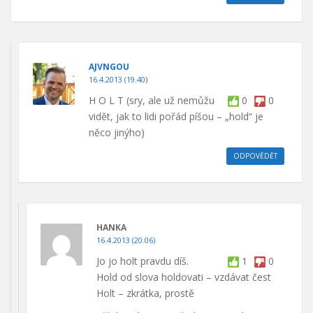
AJVNGOU
16.4.2013 (19.40)
H O L T (sry, ale už nemůžu
0
0
vidět, jak to lidi pořád píšou – „hold“ je
něco jinýho)
ODPOVĚDĚT
HANKA
16.4.2013 (20.06)
Jo jo holt pravdu díš.
1
0
Hold od slova holdovati – vzdávat čest
Holt – zkrátka, prostě