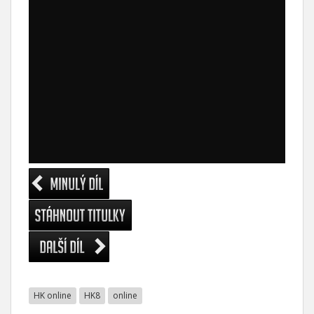
HK online
HK8
online