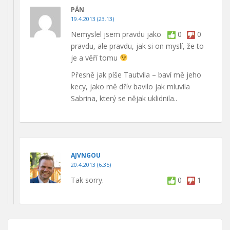
PÁN
19.4.2013 (23.13)
Nemyslel jsem pravdu jako
0
0
pravdu, ale pravdu, jak si on myslí, že to
je a věří tomu
Přesně jak píše Tautvila – baví mě jeho
kecy, jako mě dřív bavilo jak mluvila
Sabrina, který se nějak uklidnila..
AJVNGOU
20.4.2013 (6.35)
Tak sorry.
0
1