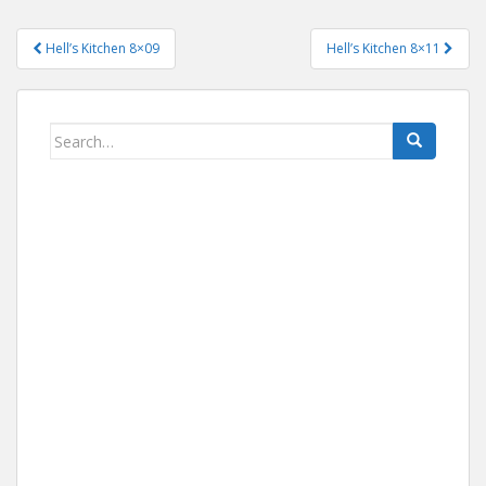
Hell’s Kitchen 8×09
Hell’s Kitchen 8×11
Navigace pro příspěvek
Search for: