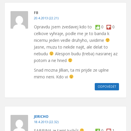
FB
20.4.2013 (22.21)
Opravdu jsem zvedavej kdo to
0
0
celkove vyhraje, podle me je to banda k
nicemu jeden vedle druhyho, uvidime
Jasne, muzu to nekde najit, ale delat to
nebudu
Alespon budu (treba) nasranej az
potom a ne hned
Snad mozna Jillian, ta mi prijde ze uplne
mimo neni. Kdo vi
ODPOVĚDĚT
JERICHO
18.4.2013 (22.32)
SABRINA je tam! Juchů!
0
1