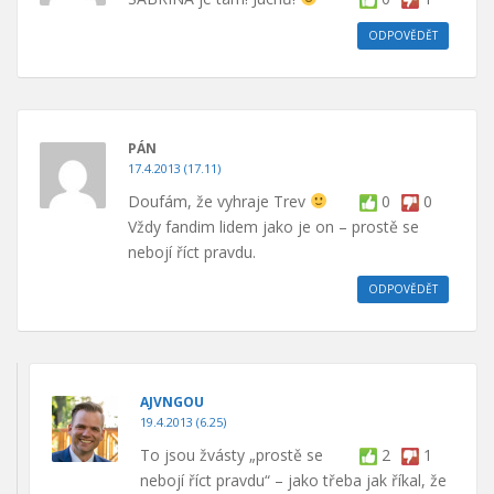
ODPOVĚDĚT
PÁN
17.4.2013 (17.11)
Doufám, že vyhraje Trev
0
0
Vždy fandim lidem jako je on – prostě se
nebojí říct pravdu.
ODPOVĚDĚT
AJVNGOU
19.4.2013 (6.25)
To jsou žvásty „prostě se
2
1
nebojí říct pravdu“ – jako třeba jak říkal, že