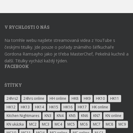
V RYCHLOSTI O NÁS
Na tomhle webu najdete streamovaná videa z YouTube s
českými titulky. Jde pouze o pořady známého šéfkuchaře
Gordona Ramsayho jako je třeba MasterChef, Pekelná kuchně a
další. Titulky vychází každý týden.
FACEBOOK
ŠTÍTKY
24hrs2
24hrs online
HH online
HK8
HK9
HK10
HK11
HK12
HK13
HK14
HK15
HK16
HK17
HK online
Kitchen Nightmares
KN3
KN4
KN5
KN6
KN7
KN online
KN ukázka
MC2
MC3
MC4
MC5
MC6
MC7
MC8
MC9
MC10
MC11
MCJ4
MCJ online
MC online
NLC1