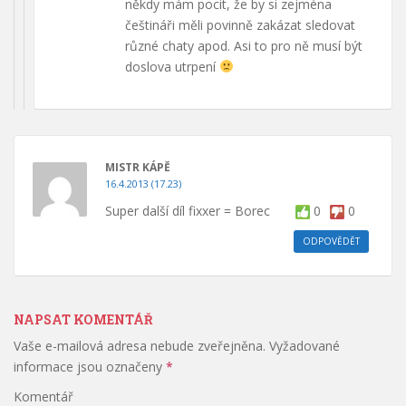
někdy mám pocit, že by si zejména
češtináři měli povinně zakázat sledovat
různé chaty apod. Asi to pro ně musí být
doslova utrpení
MISTR KÁPĚ
16.4.2013 (17.23)
Super další díl fixxer = Borec
0
0
ODPOVĚDĚT
NAPSAT KOMENTÁŘ
Vaše e-mailová adresa nebude zveřejněna.
Vyžadované
informace jsou označeny
*
Komentář