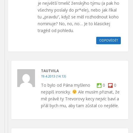
je největší tmelič ženskýho týmu (a pak ho
všechny poslaly do pr*ele), nebo jak říkal
tu „pravdu“, když se měl rozhodnout koho
nominuje? No, no, no… Je to klasickej
tragéd od pohledu.
ODPOVĚDĚT
TAUTVILA
19.4.2013 (14.13)
To bylo od Pána myšleno
0
0
nejspíš ironicky.
Ale musím přiznat, že
mě právě ty Trevorovy kecy nejvíc baví a
přál bych mu, aby tam zůstal co nejdéle.