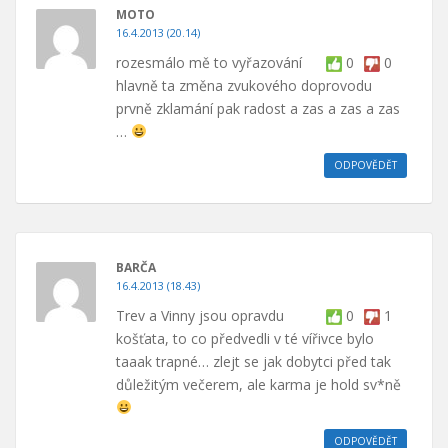
MOTO
16.4.2013 (20.14)
rozesmálo mě to vyřazování
0
0
hlavně ta změna zvukového doprovodu
prvně zklamání pak radost a zas a zas a zas
…
ODPOVĚDĚT
BARČA
16.4.2013 (18.43)
Trev a Vinny jsou opravdu
0
1
košťata, to co předvedli v té vířivce bylo
taaak trapné… zlejt se jak dobytci před tak
důležitým večerem, ale karma je hold sv*ně
ODPOVĚDĚT