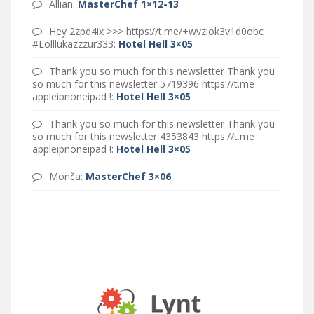
Allian
:
MasterChef 1×12-13
Hey 2zpd4ix >>> https://t.me/+wvziok3v1d0obc
#Lolllukazzzur333
:
Hotel Hell 3×05
Thank you so much for this newsletter Thank you
so much for this newsletter 5719396 https://t.me
appleipnoneipad !
:
Hotel Hell 3×05
Thank you so much for this newsletter Thank you
so much for this newsletter 4353843 https://t.me
appleipnoneipad !
:
Hotel Hell 3×05
Monča
:
MasterChef 3×06