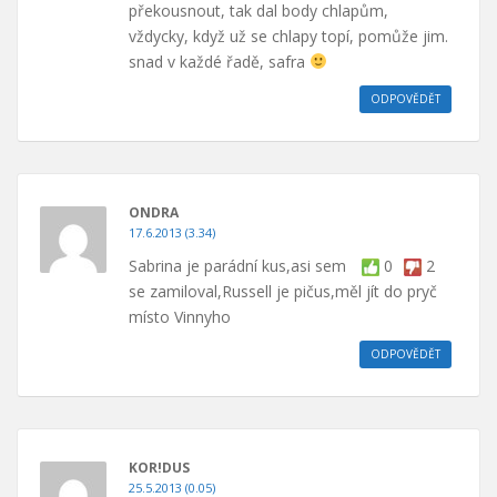
překousnout, tak dal body chlapům,
vždycky, když už se chlapy topí, pomůže jim.
snad v každé řadě, safra
ODPOVĚDĚT
ONDRA
17.6.2013 (3.34)
Sabrina je parádní kus,asi sem
0
2
se zamiloval,Russell je pičus,měl jít do pryč
místo Vinnyho
ODPOVĚDĚT
KOR!DUS
25.5.2013 (0.05)