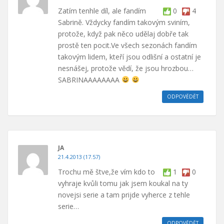
Zatím tenhle díl, ale fandím
0
4
Sabrině. Vždycky fandím takovým sviním,
protože, když pak něco udělaj dobře tak
prostě ten pocit.Ve všech sezonách fandím
takovým lidem, kteří jsou odlišní a ostatní je
nesnášej, protože vědí, že jsou hrozbou…
SABRINAAAAAAAA
ODPOVĚDĚT
JA
21.4.2013 (17.57)
Trochu mě štve,že vím kdo to
1
0
vyhraje kvůli tomu jak jsem koukal na ty
novejsi serie a tam prijde vyherce z tehle
serie…
ODPOVĚDĚT