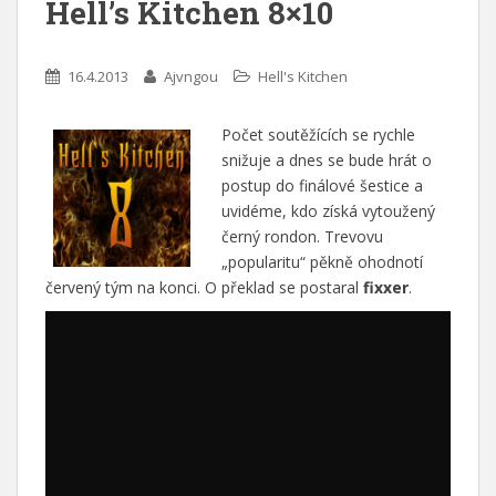
Hell’s Kitchen 8×10
16.4.2013
Ajvngou
Hell's Kitchen
Počet soutěžících se rychle
snižuje a dnes se bude hrát o
postup do finálové šestice a
uvidéme, kdo získá vytoužený
černý rondon. Trevovu
„popularitu“ pěkně ohodnotí
červený tým na konci. O překlad se postaral
fixxer
.