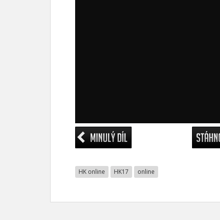
HK online
HK17
online