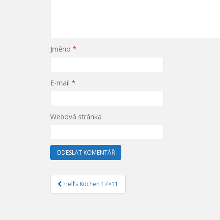
Jméno
*
E-mail
*
Webová stránka
Hell’s Kitchen 17×11
Navigace pro příspěvek