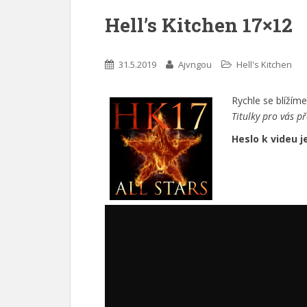
Hell’s Kitchen 17×12
31.5.2019
Ajvngou
Hell's Kitchen
Rychle se blížím
Titulky pro vás p
Heslo k videu j