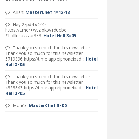
Allian
:
MasterChef 1×12-13
Hey 2zpd4ix >>>
https://t.me/+wvziok3v1d0obc
#Lolllukazzzur333
:
Hotel Hell 3×05
Thank you so much for this newsletter
Thank you so much for this newsletter
5719396 https://t.me appleipnoneipad !
:
Hotel
Hell 3×05
Thank you so much for this newsletter
Thank you so much for this newsletter
4353843 https://t.me appleipnoneipad !
:
Hotel
Hell 3×05
Monča
:
MasterChef 3×06