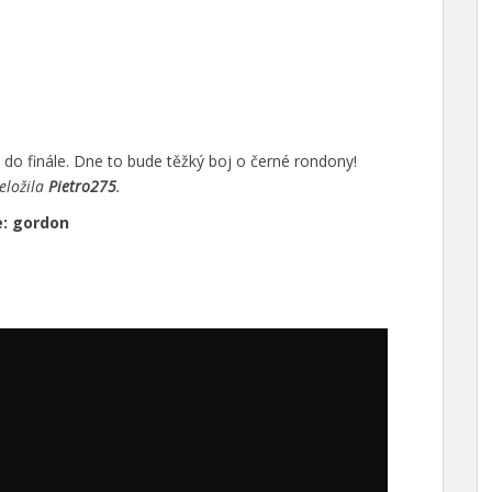
e do finále. Dne to bude těžký boj o černé rondony!
řeložila
Pietro275
.
e: gordon