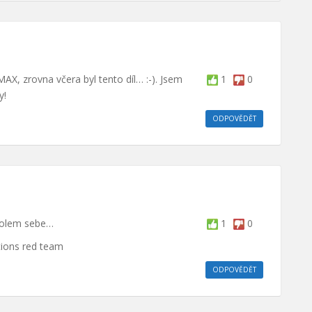
AX, zrovna včera byl tento díl… :-). Jsem
1
0
y!
ODPOVĚDĚT
 kolem sebe…
1
0
tions red team
ODPOVĚDĚT