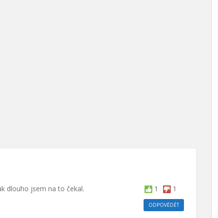
ak dlouho jsem na to čekal.
1
1
ODPOVĚDĚT