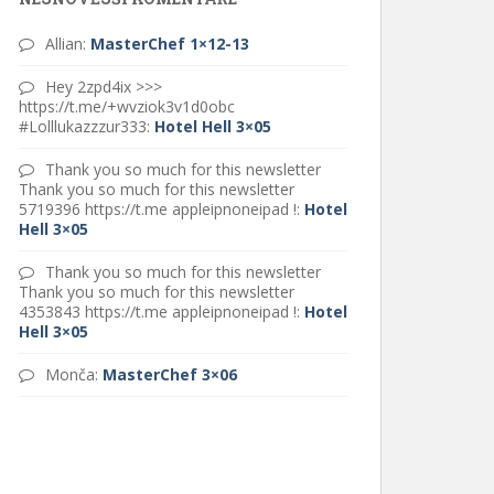
Allian
:
MasterChef 1×12-13
Hey 2zpd4ix >>>
https://t.me/+wvziok3v1d0obc
#Lolllukazzzur333
:
Hotel Hell 3×05
Thank you so much for this newsletter
Thank you so much for this newsletter
5719396 https://t.me appleipnoneipad !
:
Hotel
Hell 3×05
Thank you so much for this newsletter
Thank you so much for this newsletter
4353843 https://t.me appleipnoneipad !
:
Hotel
Hell 3×05
Monča
:
MasterChef 3×06