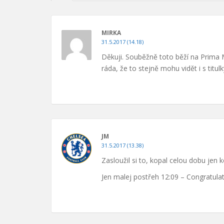
MIRKA
31.5.2017 (14.18)
Děkuji. Souběžně toto běží na Prima M
ráda, že to stejně mohu vidět i s titulk
JM
31.5.2017 (13.38)
Zasloužil si to, kopal celou dobu jen
Jen malej postřeh 12:09 – Congratula