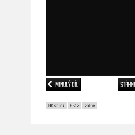
HK online
HK15
online