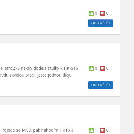
0
0
ODPOVĚDĚT
i Pietro275 nekdy dodela titulky k HK-S16
0
0
vdu skvelou praci, jeste jednou diky.
ODPOVĚDĚT
m. Pojede se MC8, pak nahodím HK16 a
1
0