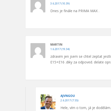
3.6.2017 (10.39)
Dnes je finále na PRIMA MAX .
MARTIN
1.6.2017 (19.34)
zdravim jen jsem se chtel zeptat jestl
E15+E16 .diky za odpoved. delate opra
AJVNGOU
2.6.2017 (7.55)
Hele, vím o tom, já je dodělá