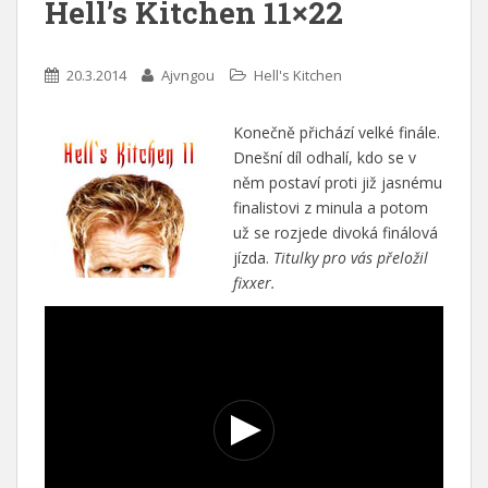
Hell’s Kitchen 11×22
20.3.2014
Ajvngou
Hell's Kitchen
Konečně přichází velké finále.
Dnešní díl odhalí, kdo se v
něm postaví proti již jasnému
finalistovi z minula a potom
už se rozjede divoká finálová
jízda.
Titulky pro vás přeložil
fixxer.