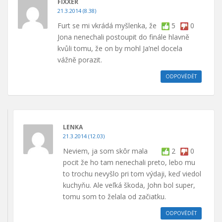
FIXXER
21.3.2014 (8.38)
Furt se mi vkrádá myšlenka, že
5
0
Jona nenechali postoupit do finále hlavně
kvůli tomu, že on by mohl Ja’nel docela
vážně porazit.
ODPOVĚDĚT
LENKA
21.3.2014 (12.03)
Neviem, ja som skôr mala
2
0
pocit že ho tam nenechali preto, lebo mu
to trochu nevyšlo pri tom výdaji, keď viedol
kuchyňu. Ale veľká škoda, John bol super,
tomu som to želala od začiatku.
ODPOVĚDĚT