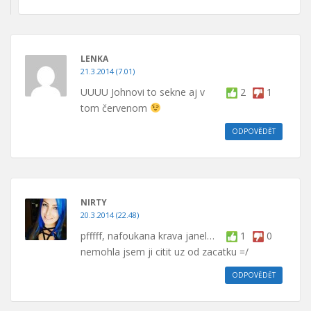
LENKA
21.3.2014 (7.01)
UUUU Johnovi to sekne aj v
2
1
tom červenom
ODPOVĚDĚT
NIRTY
20.3.2014 (22.48)
pfffff, nafoukana krava janel…
1
0
nemohla jsem ji citit uz od zacatku =/
ODPOVĚDĚT