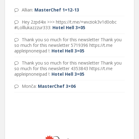
Allian
:
MasterChef 1×12-13
Hey 2zpd4ix >>> https://t.me/+wvziok3v1d0obc
#Lolllukazzzur333
:
Hotel Hell 3×05
Thank you so much for this newsletter Thank you
so much for this newsletter 5719396 https://t.me
appleipnoneipad !
:
Hotel Hell 3×05
Thank you so much for this newsletter Thank you
so much for this newsletter 4353843 https://t.me
appleipnoneipad !
:
Hotel Hell 3×05
Monča
:
MasterChef 3×06