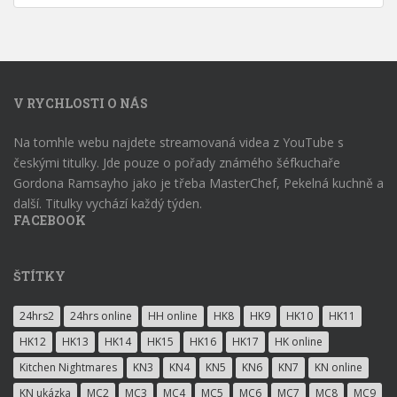
V RYCHLOSTI O NÁS
Na tomhle webu najdete streamovaná videa z YouTube s
českými titulky. Jde pouze o pořady známého šéfkuchaře
Gordona Ramsayho jako je třeba MasterChef, Pekelná kuchně a
další. Titulky vychází každý týden.
FACEBOOK
ŠTÍTKY
24hrs2
24hrs online
HH online
HK8
HK9
HK10
HK11
HK12
HK13
HK14
HK15
HK16
HK17
HK online
Kitchen Nightmares
KN3
KN4
KN5
KN6
KN7
KN online
KN ukázka
MC2
MC3
MC4
MC5
MC6
MC7
MC8
MC9