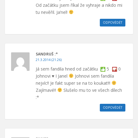
Od začátku jsem říkal že vyhraje a nikdo mi
tu nevěřil. Ja’nel!
ODPOVĚDĚT
SANDRUŠ :*
21.3.2014 (21.26)
Já sem fandila hned od začátku
5
0
Johnovi
♥
I Janel
Johnovi sem fandila
nejvíc!! Je fakt super se na to koukat!!!
Zajímavé!!
Slušelo mu to ve všech dílech
:*
ODPOVĚDĚT