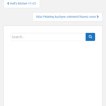
Hell’s Kitchen 11×21
Navigace pro příspěvek
Víťaz Pekelnej kuchyne odmietol hlavnú cenu!
Search for: