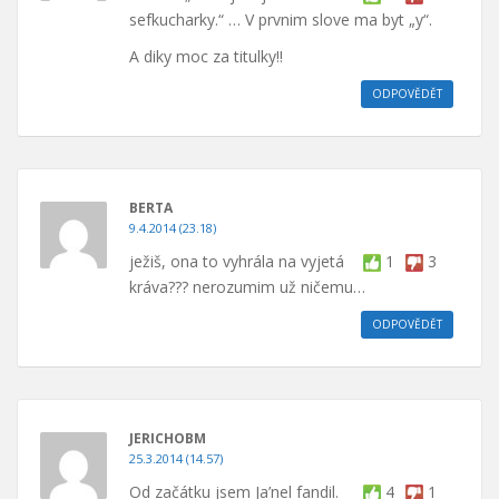
sefkucharky.“ … V prvnim slove ma byt „y“.
A diky moc za titulky!!
ODPOVĚDĚT
BERTA
9.4.2014 (23.18)
ježiš, ona to vyhrála na vyjetá
1
3
kráva??? nerozumim už ničemu…
ODPOVĚDĚT
JERICHOBM
25.3.2014 (14.57)
Od začátku jsem Ja’nel fandil.
4
1