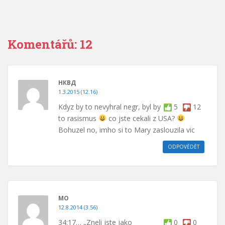
Komentářů: 12
НКВД
1.3.2015 (12.16)
Kdyz by to nevyhral negr, byl by
5
12
to rasismus
co jste cekali z USA?
Bohuzel no, imho si to Mary zaslouzila vic
ODPOVĚDĚT
MO
12.8.2014 (3.56)
34:17… „Zneli jste jako
0
0