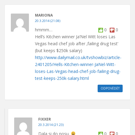
MARIONA
20.3.2014 (21.08)
hmmm…
0
0
Hell’s Kitchen winner Ja’Nel Witt loses Las
Vegas head chef job after ‚failing drug test‘
(but keeps $250k salary)
http://www.dailymail.co.uk/tvshowbiz/article-
2401205/Hells-Kitchen-winner-JaNel-Witt-
loses-Las-Vegas-head-chef-job-failing-drug-
test-keeps-250k-salary.html
ODPOVĚDĚT
FIXXER
20.3.2014 (21.23)
Dala si do nosu.
0
0