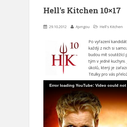
Hell’s Kitchen 10×17
29.10.2012
Ajvngou
Hell's Kitchen
Po vyřazení kandidát
každý z nich si samoz
budou mít soutěžící p
tým v jedné kuchyni.
úkolů, který je zařaz
Titulky pro vás přelo
Error loading YouTube: Video could not