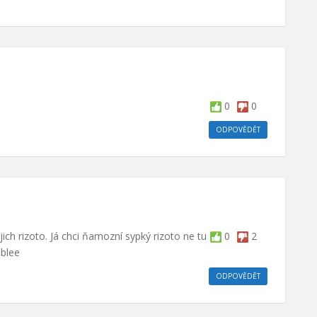
0
0
ODPOVĚDĚT
ejich rizoto. Já chci ňamozní sypký rizoto ne tu
0
2
 blee
ODPOVĚDĚT