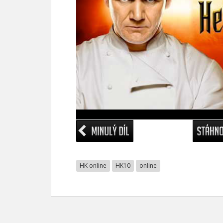
HK online
HK10
online