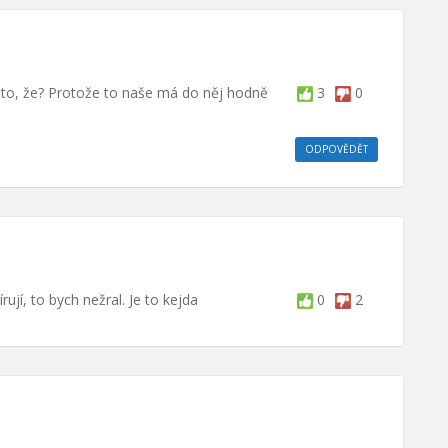
izoto, že? Protože to naše má do něj hodně
3
0
ODPOVĚDĚT
rují, to bych nežral. Je to kejda
0
2