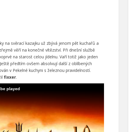
ky na svěrací kazajku už zbývá jenom pět kuchařů a
řejmě věří na konečné vítězství. Při dnešní službě
oprvé na starost celou jídelnu. Vaří totiž jako jeden
 Ještě předtím ovšem absolvují další z oblíbených
ován v Pekelné kuchyni s železnou pravidelností.
žil
fixxer
.
 be played