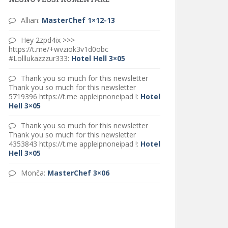
Allian
:
MasterChef 1×12-13
Hey 2zpd4ix >>>
https://t.me/+wvziok3v1d0obc
#Lolllukazzzur333
:
Hotel Hell 3×05
Thank you so much for this newsletter
Thank you so much for this newsletter
5719396 https://t.me appleipnoneipad !
:
Hotel
Hell 3×05
Thank you so much for this newsletter
Thank you so much for this newsletter
4353843 https://t.me appleipnoneipad !
:
Hotel
Hell 3×05
Monča
:
MasterChef 3×06