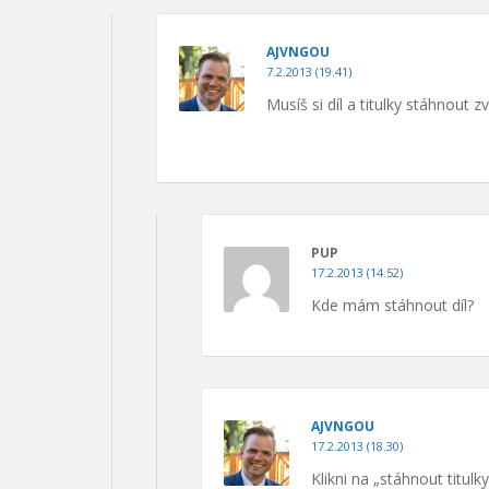
AJVNGOU
7.2.2013 (19.41)
Musíš si díl a titulky stáhnout 
PUP
17.2.2013 (14.52)
Kde mám stáhnout díl?
AJVNGOU
17.2.2013 (18.30)
Klikni na „stáhnout titulk