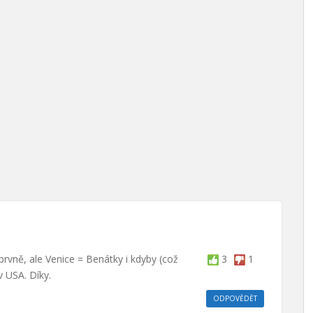
prvně, ale Venice = Benátky i kdyby (což
3
1
 USA. Díky.
ODPOVĚDĚT