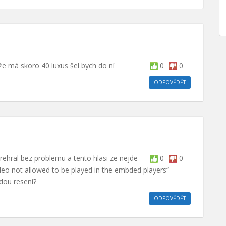
 že má skoro 40 luxus šel bych do ní
0
0
ODPOVĚDĚT
rehral bez problemu a tento hlasi ze nejde
0
0
deo not allowed to be played in the embded players“
ou reseni?
ODPOVĚDĚT