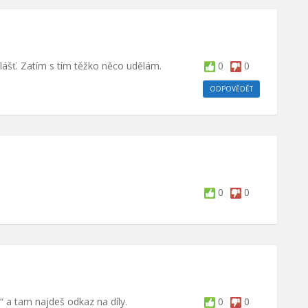
zvlášť. Zatím s tím těžko něco udělám.
0
0
ODPOVĚDĚT
0
0
y“ a tam najdeš odkaz na díly.
0
0