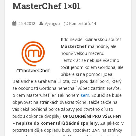
MasterChef 1×01
25.4.2012
Ajvngou
Komentářů: 14
Kdo neviděl kulinářskou soutěž
MasterChef
má hodně, ale
hodně velkou mezeru.
Tentokrát se nebude všechno
točit jenom kolem Gordona, ale
přibere si na pomoc i Joea
Batianiche a Grahama Elliota, což jsou další borci, který
se osobností Gordona nenechají vůbec zastínit. Nevíte,
o čem MasterChef je? Tak honem
sem
. Soutěž se bude
objevovat na stránkách dvakrát týdně, takže takže na
vás čeká pořádná porce zábavy (od čtvrtého dílu to
budou dokonce dvojdíly).
UPOZORNĚNÍ PRO VŠECHNY
– nepište do komentářů žádné spoilery.
Za jakékoliv
prozrazení děje dopředu budu rozdávat BAN na stránky