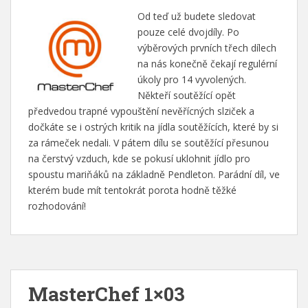
Od teď už budete sledovat
pouze celé dvojdíly. Po
výběrových prvních třech dílech
na nás konečně čekají regulérní
úkoly pro 14 vyvolených.
Někteří soutěžící opět
předvedou trapné vypouštění nevěřícných slziček a
dočkáte se i ostrých kritik na jídla soutěžících, které by si
za rámeček nedali. V pátem dílu se soutěžící přesunou
na čerstvý vzduch, kde se pokusí uklohnit jídlo pro
spoustu mariňáků na základně Pendleton. Parádní díl, ve
kterém bude mít tentokrát porota hodně těžké
rozhodování!
MasterChef 1×03