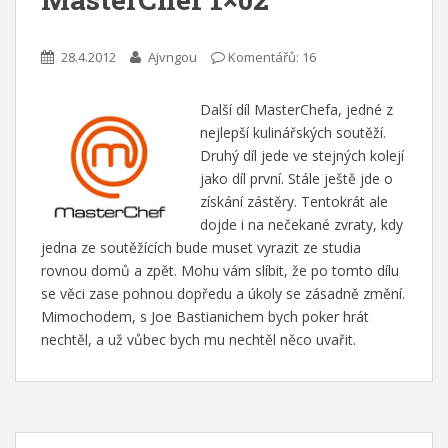
28.4.2012
Ajvngou
Komentářů: 16
Další díl MasterChefa, jedné z
nejlepší kulinářských soutěží.
Druhý díl jede ve stejných kolejí
jako díl první. Stále ještě jde o
získání zástěry. Tentokrát ale
dojde i na nečekané zvraty, kdy
jedna ze soutěžících bude muset vyrazit ze studia
rovnou domů a zpět. Mohu vám slíbit, že po tomto dílu
se věci zase pohnou dopředu a úkoly se zásadně změní.
Mimochodem, s Joe Bastianichem bych poker hrát
nechtěl, a už vůbec bych mu nechtěl něco uvařit.