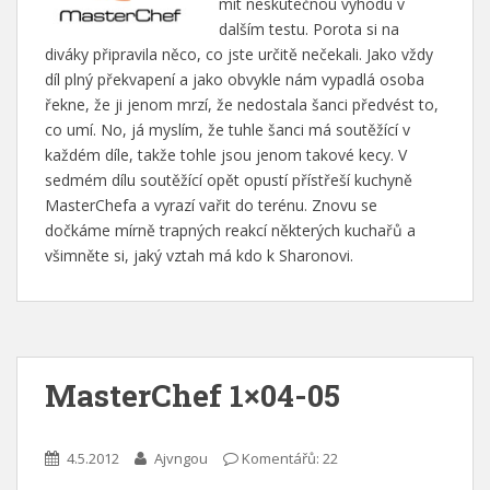
mít neskutečnou výhodu v
dalším testu. Porota si na
diváky připravila něco, co jste určitě nečekali. Jako vždy
díl plný překvapení a jako obvykle nám vypadlá osoba
řekne, že ji jenom mrzí, že nedostala šanci předvést to,
co umí. No, já myslím, že tuhle šanci má soutěžící v
každém díle, takže tohle jsou jenom takové kecy. V
sedmém dílu soutěžící opět opustí přístřeší kuchyně
MasterChefa a vyrazí vařit do terénu. Znovu se
dočkáme mírně trapných reakcí některých kuchařů a
všimněte si, jaký vztah má kdo k Sharonovi.
MasterChef 1×04-05
4.5.2012
Ajvngou
Komentářů: 22