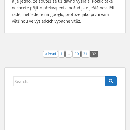
a je jedno, že soutěž se už dávno vysílala. Pokud také
nechcete přijít o překvapení a pořad jste ještě neviděli,
raději nehledejte na googlu, protože jako první vám
většinou ve výsledcích vypadne vítěz.
« První
1
…
30
31
32
Search for: