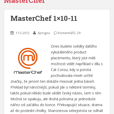
MasterChef
MasterChef 1×10-11
11.5.2012
Ajvngou
Komentářů: 29
Dnes budete svědky dalšího
vykutáleného product
placementu, který jste měli
možnost vidět například v dílu s
Cat Corou, kdy si porota
pochvalovala mixér určité
značky, že jenom ten dokáže mixovat jedna báseň.
Překlad byl náročnější, pokud jde o některé termíny,
takže pokud někdo bude vědět český název, sem s ním.
Možná se opakuju, ale druhá polovina je jednoduše
nářez od začátku do konce. Překvapující situace, drama
až do poslední chvilky. Sharoneova sebejistota se odhalí