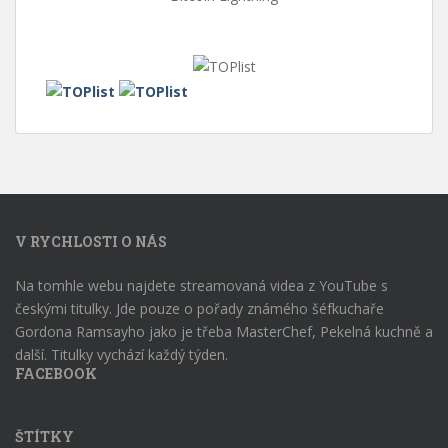
V RYCHLOSTI O NÁS
Na tomhle webu najdete streamovaná videa z YouTube s
českými titulky. Jde pouze o pořady známého šéfkuchaře
Gordona Ramsayho jako je třeba MasterChef, Pekelná kuchně a
další. Titulky vychází každý týden.
FACEBOOK
ŠTÍTKY