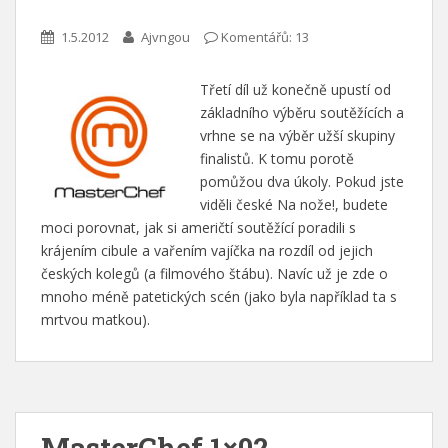
1.5.2012
Ajvngou
Komentářů: 13
Třetí díl už konečně upustí od
základního výběru soutěžících a
vrhne se na výběr užší skupiny
finalistů. K tomu porotě
pomůžou dva úkoly. Pokud jste
viděli české Na nože!, budete
moci porovnat, jak si američtí soutěžící poradili s
krájením cibule a vařením vajíčka na rozdíl od jejich
českých kolegů (a filmového štábu). Navíc už je zde o
mnoho méně patetických scén (jako byla například ta s
mrtvou matkou).
MasterChef 1×02