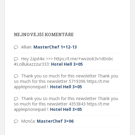
NEJNOVĚJŠÍ KOMENTÁŘE
Allian
:
MasterChef 1×12-13
Hey 2zpd4ix >>> https://t.me/+wvziok3v1d0obc
#Lolllukazzzur333
:
Hotel Hell 3×05
Thank you so much for this newsletter Thank you
so much for this newsletter 5719396 https://t.me
appleipnoneipad !
:
Hotel Hell 3×05
Thank you so much for this newsletter Thank you
so much for this newsletter 4353843 https://t.me
appleipnoneipad !
:
Hotel Hell 3×05
Monča
:
MasterChef 3×06