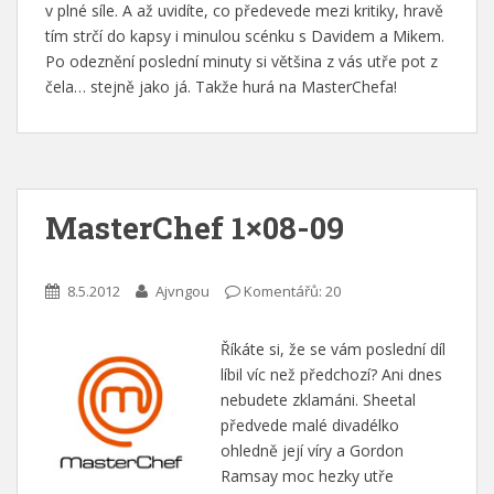
v plné síle. A až uvidíte, co předevede mezi kritiky, hravě
tím strčí do kapsy i minulou scénku s Davidem a Mikem.
Po odeznění poslední minuty si většina z vás utře pot z
čela… stejně jako já. Takže hurá na MasterChefa!
MasterChef 1×08-09
8.5.2012
Ajvngou
Komentářů: 20
Říkáte si, že se vám poslední díl
líbil víc než předchozí? Ani dnes
nebudete zklamáni. Sheetal
předvede malé divadélko
ohledně její víry a Gordon
Ramsay moc hezky utře