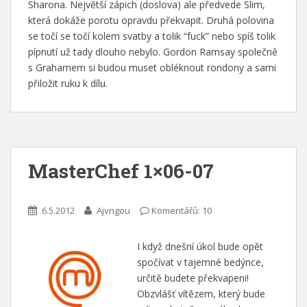
Sharona. Největší zápich (doslova) ale předvede Slim,
která dokáže porotu opravdu překvapit. Druhá polovina
se točí se točí kolem svatby a tolik “fuck” nebo spíš tolik
pípnutí už tady dlouho nebylo. Gordon Ramsay společně
s Grahamem si budou muset obléknout rondony a sami
přiložit ruku k dílu.
MasterChef 1×06-07
6.5.2012
Ajvngou
Komentářů: 10
I když dnešní úkol bude opět
spočívat v tajemné bedýnce,
určitě budete překvapeni!
Obzvlášť vítězem, který bude