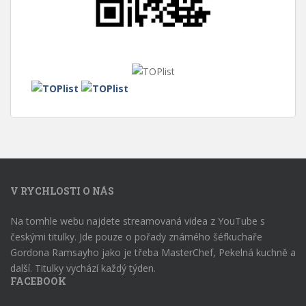
V RYCHLOSTI O NÁS
Na tomhle webu najdete streamovaná videa z YouTube s
českými titulky. Jde pouze o pořady známého šéfkuchaře
Gordona Ramsayho jako je třeba MasterChef, Pekelná kuchně a
další. Titulky vychází každý týden.
FACEBOOK