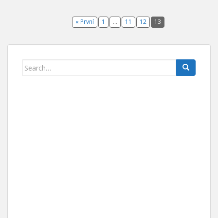
« První
1
…
11
12
13
Search for: