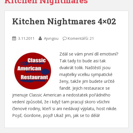
Kitchen Nightmares
Kitchen Nightmares 4×02
3.11.2011
Ajvngou
Komentářů: 21
Zdál se vám první díl emotivní?
Tak tady to bude asi tak
dvakrát tolik. Naštěstí jsou
majitelky vcelku sympatické
ženy, takže jim budete určitě
fandit. Jejich restaurace se
jmenuje Classic American a nedostatek pořádného
vedení způsobil, že i když tam pracují skoro všichni
členové rodiny, kteří si ani nedávají výplatu, host nikde.
Pojď, Gordone, pojď! Ukaž jim, jak se to dělá!