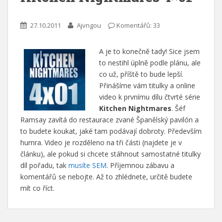
27.10.2011
Ajvngou
Komentářů: 33
A je to konečně tady! Sice jsem
to nestihl úplně podle plánu, ale
co už, příště to bude lepší.
Přinášíme vám titulky a online
video k prvnímu dílu čtvrté série
Kitchen Nightmares
. Šéf
Ramsay zavítá do restaurace zvané Španělský pavilón a
to budete koukat, jaké tam podávají dobroty. Především
humra. Video je rozděleno na tři části (najdete je v
článku), ale pokud si chcete stáhnout samostatné titulky
díl pořadu, tak
musíte SEM
. Příjemnou zábavu a
komentářů se nebojte. Až to zhlédnete, určitě budete
mít co říct.