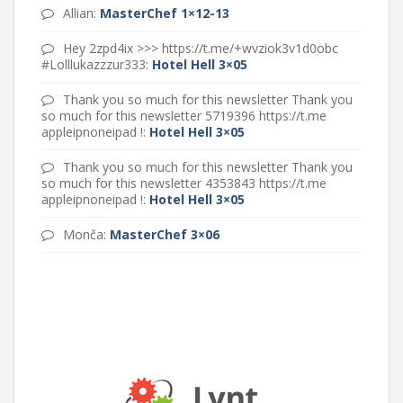
Allian
:
MasterChef 1×12-13
Hey 2zpd4ix >>> https://t.me/+wvziok3v1d0obc
#Lolllukazzzur333
:
Hotel Hell 3×05
Thank you so much for this newsletter Thank you
so much for this newsletter 5719396 https://t.me
appleipnoneipad !
:
Hotel Hell 3×05
Thank you so much for this newsletter Thank you
so much for this newsletter 4353843 https://t.me
appleipnoneipad !
:
Hotel Hell 3×05
Monča
:
MasterChef 3×06