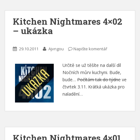
Kitchen Nightmares 4×02
– ukázka
29.10.2011
Ajvngou
Napište komentář
Určitě se už těšíte na další díl
Nočních můrv kuchyni. Bude,
bude…
Počítám tak do týdne
ve
čtvrtek 3.11. Krátká ukázka pro
naladění…
Kitchen Nightmares 4×01