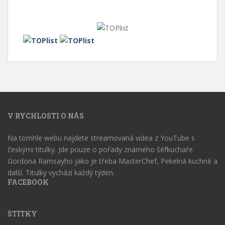
V RYCHLOSTI O NÁS
Na tomhle webu najdete streamovaná videa z YouTube s
českými titulky. Jde pouze o pořady známého šéfkuchaře
Gordona Ramsayho jako je třeba MasterChef, Pekelná kuchně a
další. Titulky vychází každý týden.
FACEBOOK
ŠTÍTKY