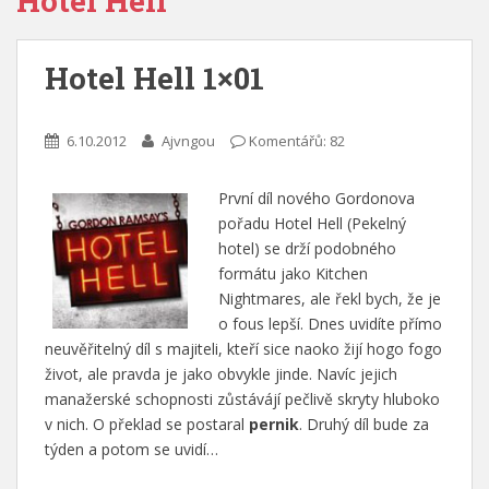
Hotel Hell
Hotel Hell 1×01
6.10.2012
Ajvngou
Komentářů: 82
První díl nového Gordonova
pořadu Hotel Hell (Pekelný
hotel) se drží podobného
formátu jako Kitchen
Nightmares, ale řekl bych, že je
o fous lepší. Dnes uvidíte přímo
neuvěřitelný díl s majiteli, kteří sice naoko žijí hogo fogo
život, ale pravda je jako obvykle jinde. Navíc jejich
manažerské schopnosti zůstávájí pečlivě skryty hluboko
v nich. O překlad se postaral
pernik
. Druhý díl bude za
týden a potom se uvidí…