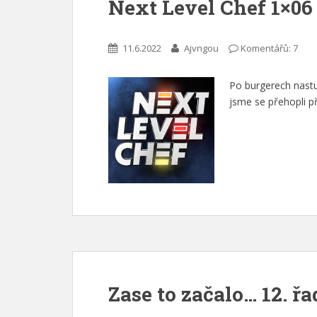
Next Level Chef 1×06
11.6.2022
Ajvngou
Komentářů: 7
Po burgerech nastu
jsme se přehopli př
Zase to začalo… 12. 