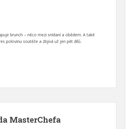
puje brunch – něco mezi snídaní a obědem. A také
es polovinu soutěže a zbývá už jen pět dílů.
řada MasterChefa