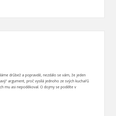
 dáme drůbež a popravdě, nezdálo se vám, že jeden
avý“ argument, proč vysílá jednoho ze svých kuchařů
ych mu asi nepoděkoval. O dojmy se podělte v