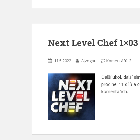
Next Level Chef 1×03
11.5.2022
Ajvngou
Komentářů: 3
Další úkol, další e
proč ne. 11 dílů a 
komentářích.