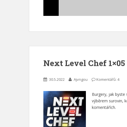
Next Level Chef 1×05
30.5.2022
Ajvngou
Komentářů: 4
Burgery, jak byste
výběrem surovin, k
komentářích.