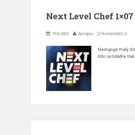
Next Level Chef 1×07
19.6.2022
Ajvngou
Komentářů: 2
Nastupuje malý zlo
Kdo nezvládne tlak