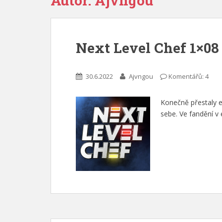
Autor:
Ajvngou
Next Level Chef 1×08
30.6.2022
Ajvngou
Komentářů: 4
Konečně přestaly ex
sebe. Ve fandění v 