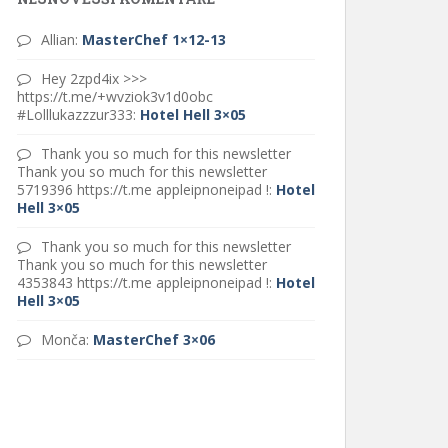
Allian
:
MasterChef 1×12-13
Hey 2zpd4ix >>>
https://t.me/+wvziok3v1d0obc
#Lolllukazzzur333
:
Hotel Hell 3×05
Thank you so much for this newsletter
Thank you so much for this newsletter
5719396 https://t.me appleipnoneipad !
:
Hotel
Hell 3×05
Thank you so much for this newsletter
Thank you so much for this newsletter
4353843 https://t.me appleipnoneipad !
:
Hotel
Hell 3×05
Monča
:
MasterChef 3×06