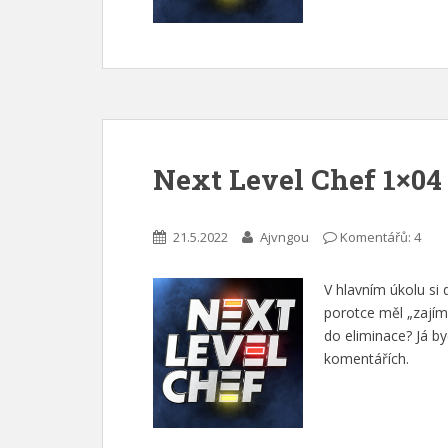
Next Level Chef 1×04
21.5.2022
Ajvngou
Komentářů: 4
V hlavním úkolu si
porotce měl „zajím
do eliminace? Já b
komentářích.