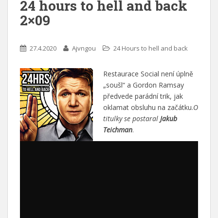
24 hours to hell and back
2×09
27.4.2020
Ajvngou
24 Hours to hell and back
Restaurace Social není úplně
„soušl“ a Gordon Ramsay
předvede parádní trik, jak
oklamat obsluhu na začátku.
O
titulky se postaral
Jakub
Teichman
.