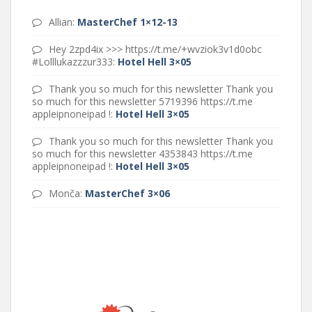
Allian
:
MasterChef 1×12-13
Hey 2zpd4ix >>> https://t.me/+wvziok3v1d0obc
#Lolllukazzzur333
:
Hotel Hell 3×05
Thank you so much for this newsletter Thank you
so much for this newsletter 5719396 https://t.me
appleipnoneipad !
:
Hotel Hell 3×05
Thank you so much for this newsletter Thank you
so much for this newsletter 4353843 https://t.me
appleipnoneipad !
:
Hotel Hell 3×05
Monča
:
MasterChef 3×06