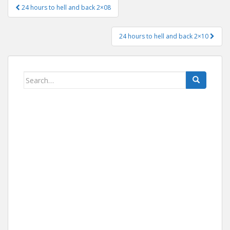
24 hours to hell and back 2×08
Navigace pro příspěvek
24 hours to hell and back 2×10
Search for: