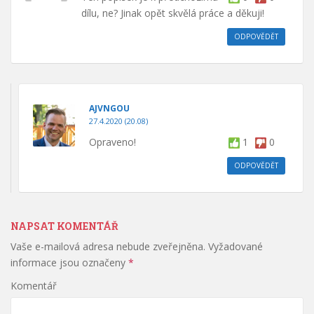
dílu, ne? Jinak opět skvělá práce a děkuji!
ODPOVĚDĚT
AJVNGOU
27.4.2020 (20.08)
Opraveno!
1
0
ODPOVĚDĚT
NAPSAT KOMENTÁŘ
Vaše e-mailová adresa nebude zveřejněna.
Vyžadované
informace jsou označeny
*
Komentář