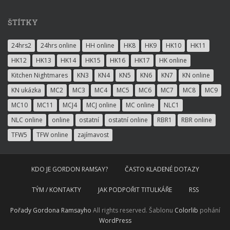
ŠTÍTKY
24hrs2
24hrs online
HH online
HK8
HK9
HK10
HK11
HK12
HK13
HK14
HK15
HK16
HK17
HK online
Kitchen Nightmares
KN3
KN4
KN5
KN6
KN7
KN online
KN ukázka
MC2
MC3
MC4
MC5
MC6
MC7
MC8
MC9
MC10
MC11
MCJ4
MCJ online
MC online
NLC1
NLC online
online
ostatní
ostatní online
RBR1
RBR online
TFW5
TFW online
zajímavost
KDO JE GORDON RAMSAY?
ČASTO KLADENÉ DOTAZY
TÝM / KONTAKTY
JAK PODPOŘIT TITULKÁŘE
RSS
Pořady Gordona Ramsayho
All rights reserved. Šablonu
Colorlib
pohání
WordPress